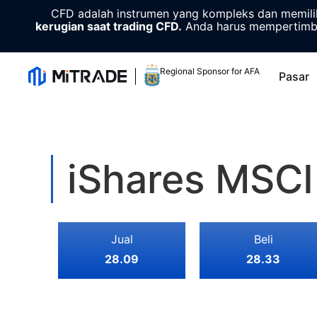
CFD adalah instrumen yang kompleks dan memiliki
kerugian saat trading CFD.
Anda harus mempertimba
Regional Sponsor for AFA
Pasar
iShares MSCI
Jual
Beli
28.09
28.33