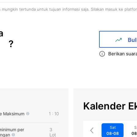
an mungkin tertunda untuk tujuan informasi saja. Silakan masuk ke platfo
a
Bul
?
Berikan suar
Kalender E
e Maksimum
1 : 10
Sat
S
minimum per
3
08-08
08
angan
Lot