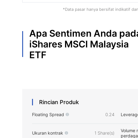
*Data pasar hanya bersifat indikatif d
Apa Sentimen Anda pad
iShares MSCI Malaysia
ETF
Rincian Produk
Floating Spread
0.24
Leverag
Volume 
Ukuran kontrak
1 Share(s)
perdag