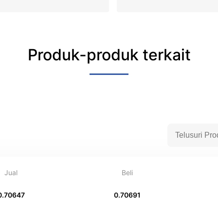
Produk-produk terkait
Jual
Beli
0.70647
0.70691