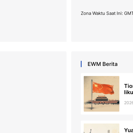
Zona Waktu Saat Ini: GM
EWM
Berita
Tio
lik
202
Yua