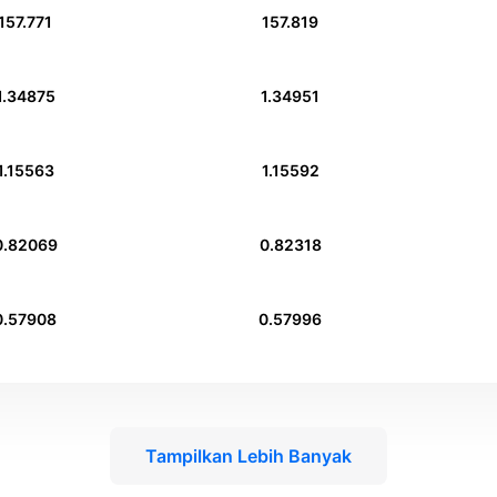
157.771
157.819
1.34875
1.34951
1.15563
1.15592
0.82069
0.82318
0.57908
0.57996
Tampilkan Lebih Banyak