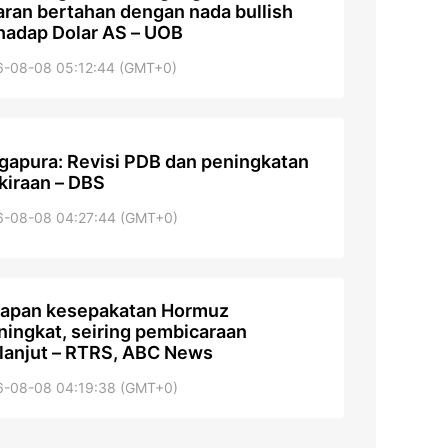
aran bertahan dengan nada bullish
hadap Dolar AS – UOB
6-08-08 05:12:44 (GMT+0)
gapura: Revisi PDB dan peningkatan
kiraan – DBS
6-08-08 04:27:44 (GMT+0)
apan kesepakatan Hormuz
ingkat, seiring pembicaraan
lanjut – RTRS, ABC News
6-08-08 04:19:38 (GMT+0)