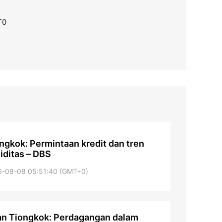
T0
ngkok: Permintaan kredit dan tren
uiditas – DBS
6-08-08 05:51:40 (GMT+0)
n Tiongkok: Perdagangan dalam