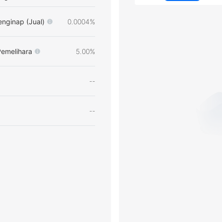
nginap (Jual)
0.0004%
Pemelihara
5.00%
--
--