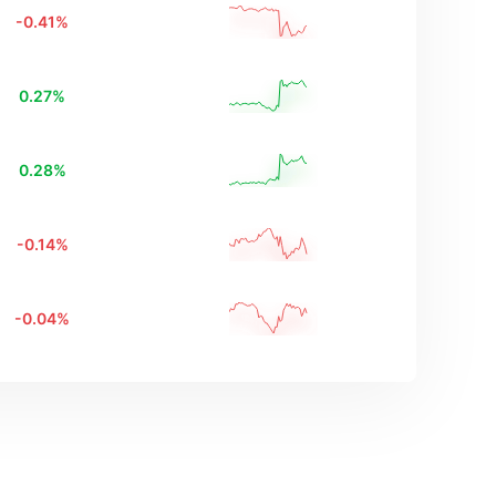
-0.41
%
0.27
%
0.28
%
-0.14
%
-0.04
%