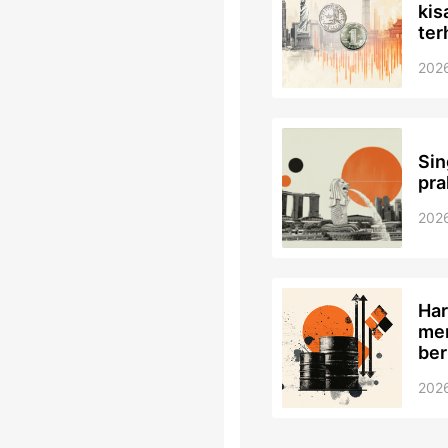
kis
ter
202
Sin
pra
202
Har
men
ber
202