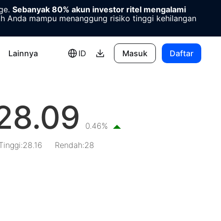
age.
Sebanyak 80% akun investor ritel mengalami
 Anda mampu menanggung risiko tinggi kehilangan
Lainnya
ID
Masuk
Daftar
28.09
0.46%
Tinggi
:
28.16
Rendah
:
28