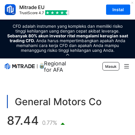
Mitrade EU
Instal
TrustScore
4.7
CFD adalah instrumen yang kompleks dan memiliki risiko
tinggi kehilangan uang dengan cepat akibat leverage.
Sebanyak 80% akun investor ritel mengalami kerugian saat
trading CFD.
Anda harus mempertimbangkan apakah Anda
memahami cara kerja CFD dan apakah Anda mampu
menanggung risiko tinggi kehilangan uang Anda.
Regional Sponsor
Masuk
for AFA
Pasar
Forex
Trading
General Motors Co
Komoditas
Platform Perdagangan
Alat Pasar
87.44
Mata uang kripto
Manajemen Risiko
Kalender Ekonomi
0.77%
Edukasi
Saham
Harga dan Biaya
Berita