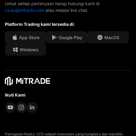
Hubungi Kami
Untuk setiap pertanyaan harap hubungi kami di
cs.eu@mitrade.com
atau melalui live chat.
Penghargaan Kami
Pusat Bantuan
Platform Trading kami tersedia di:
Pusat Media
FAQ
kesempatan Kerja
App Store
Google Play
MacOS
Windows
Dokumen Hukum
Ikuti Kami
Peringatan Risiko: CFD adalah instrumen yang kompleks dan memiliki