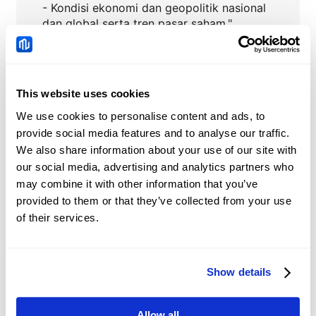
- Kondisi ekonomi dan geopolitik nasional
dan global serta tren pasar saham."
This website uses cookies
GM
Berita
We use cookies to personalise content and ads, to
provide social media features and to analyse our traffic.
Tiongkok: Permintaan
We also share information about your use of our site with
kredit dan tren likuiditas
our social media, advertising and analytics partners who
– DBS
may combine it with other information that you’ve
2026-08-08 05:51:40 (GMT+0)
provided to them or that they’ve collected from your use
of their services.
Yuan Tiongkok:
Perdagangan dalam
kisaran bertahan
Show details
2026-08-08 05:12:44 (GMT+0)
dengan nada bullish
terhadap Dolar AS – UOB
Allow all