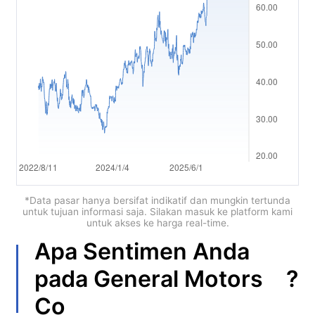
العربية
简体中文
繁體中文
한국어
ไทย
Tiếng việt
Bahasa Indonesia
*Data pasar hanya bersifat indikatif dan mungkin tertunda
untuk tujuan informasi saja. Silakan masuk ke platform kami
untuk akses ke harga real-time.
Bahasa Melayu
Apa Sentimen Anda
हिन्दी
?
pada
General Motors
Co