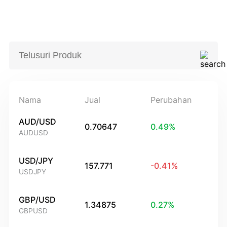
Nama
Jual
Perubahan
AUD/USD
0.70647
0.49
%
AUDUSD
USD/JPY
157.771
-0.41
%
USDJPY
GBP/USD
1.34875
0.27
%
GBPUSD