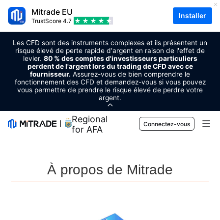
Mitrade EU
Installer
TrustScore
4.7
Les CFD sont des instruments complexes et ils présentent un
risque élevé de perte rapide d'argent en raison de l'effet de
levier.
80 % des comptes d'investisseurs particuliers
perdent de l'argent lors du trading de CFD avec ce
fournisseur.
Assurez-vous de bien comprendre le
fonctionnement des CFD et demandez-vous si vous pouvez
vous permettre de prendre le risque élevé de perdre votre
argent.
Regional Sponsor
Connectez-vous
for AFA
Marchés
À propos de Mitrade
Forex
Trader
Matières premières
Plateforme de trading
Outils de marché
Cryptomonnaies
Gestion des risques
Calendrier économique
Apprentissage