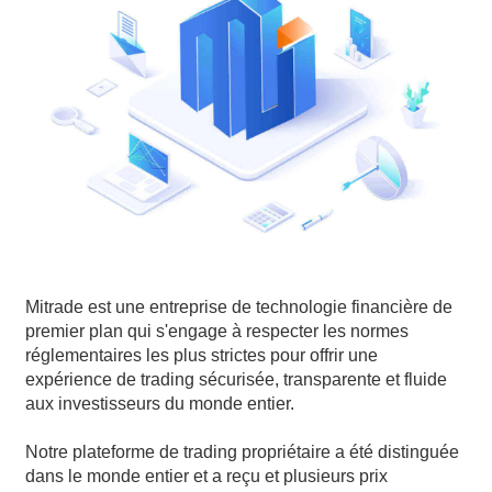
Actions
Coûts et frais
Actualités
Principes de base
Entreprise
Indices
EBook
À propos de Mitrade
Support
ETF
Parrainage de l'AFA
Contactez-nous
FR
Nos distinctions
Centre d'aide
English
Centre média
FAQ
Deutsch
Opportunités de carrière
Français
Mitrade est une entreprise de technologie financière de
Documents juridiques
Nederlands
premier plan qui s'engage à respecter les normes
réglementaires les plus strictes pour offrir une
Español
expérience de trading sécurisée, transparente et fluide
aux investisseurs du monde entier.
Italiano
Notre plateforme de trading propriétaire a été distinguée
Português
dans le monde entier et a reçu et plusieurs prix