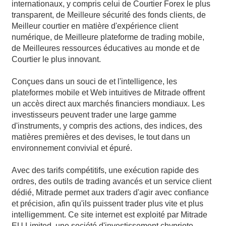
internationaux, y compris celui de Courtier Forex le plus
Polski
transparent, de Meilleure sécurité des fonds clients, de
Meilleur courtier en matière d'expérience client
العربية
numérique, de Meilleure plateforme de trading mobile,
de Meilleures ressources éducatives au monde et de
简体中文
Courtier le plus innovant.
繁體中文
Conçues dans un souci de et l'intelligence, les
plateformes mobile et Web intuitives de Mitrade offrent
한국어
un accès direct aux marchés financiers mondiaux. Les
ไทย
investisseurs peuvent trader une large gamme
d'instruments, y compris des actions, des indices, des
Tiếng việt
matières premières et des devises, le tout dans un
environnement convivial et épuré.
Bahasa Indonesia
Avec des tarifs compétitifs, une exécution rapide des
Bahasa Melayu
ordres, des outils de trading avancés et un service client
dédié, Mitrade permet aux traders d'agir avec confiance
हिन्दी
et précision, afin qu'ils puissent trader plus vite et plus
intelligemment. Ce site internet est exploité par Mitrade
EU Limited, une société d'investissement chypriote,