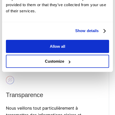
privilégions la facilité d'utilisation et une
provided to them or that they’ve collected from your use
conception inclusive pour améliorer
of their services.
l'accessibilité selon les différents besoins des
utilisateurs. Que vous développiez vos
compétences ou exécutiez des stratégies
Show details
complexes, notre plateforme vous fournit les
outils et le soutien nécessaires pour atteindre
Allow all
vos objectifs de trading.
Customize
Transparence
Nous veillons tout particulièrement à