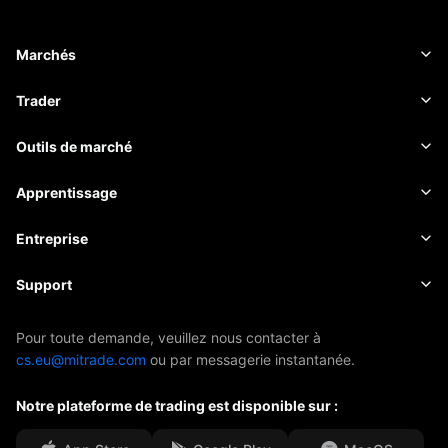
Marchés
Forex
Trader
Matières premières
Plateforme de trading
Outils de marché
Cryptomonnaies
Gestion des risques
Calendrier économique
Apprentissage
Actions
Coûts et frais
Actualités
Principes de base
Entreprise
Indices
EBook
À propos de Mitrade
Support
ETF
Parrainage de l'AFA
Contactez-nous
Pour toute demande, veuillez nous contacter à
cs.eu@mitrade.com
ou par messagerie instantanée.
Nos distinctions
Centre d'aide
Notre plateforme de trading est disponible sur :
Centre média
FAQ