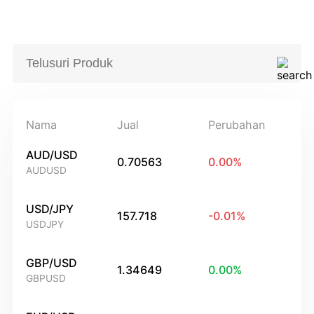
Nama
Jual
Perubahan
AUD/USD
0.70563
0.00
%
AUDUSD
USD/JPY
157.718
-0.01
%
USDJPY
GBP/USD
1.34649
0.00
%
GBPUSD