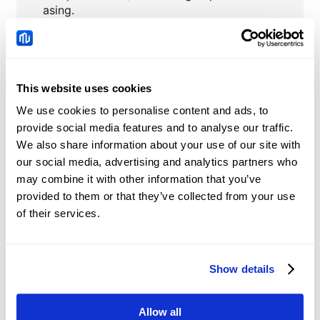
asing.
CADCHF
Berita
This website uses cookies
We use cookies to personalise content and ads, to
provide social media features and to analyse our traffic.
WTI Tetap Tertekan di
We also share information about your use of our site with
Dekat $74,00 karena
Kesepakatan Iran-Oman
our social media, advertising and analytics partners who
2026-08-06 08:51:32 (GMT+0)
soal Hormuz
may combine it with other information that you’ve
provided to them or that they’ve collected from your use
of their services.
Houthi Yaman
mengatakan mereka
menyerang sebuah
Show details
2026-08-06 08:02:09 (GMT+0)
kapal tanker minyak
Saudi di Laut Merah,
Teluk Aden
Allow all