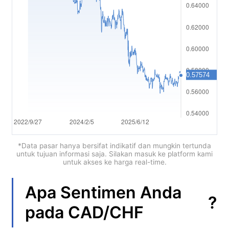
العربية
简体中文
繁體中文
한국어
ไทย
Tiếng việt
Bahasa Indonesia
*Data pasar hanya bersifat indikatif dan mungkin tertunda
untuk tujuan informasi saja. Silakan masuk ke platform kami
untuk akses ke harga real-time.
Bahasa Melayu
हिन्दी
Apa Sentimen Anda
?
pada
CAD/CHF