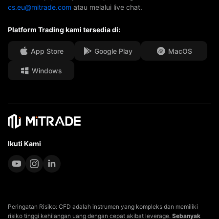
cs.eu@mitrade.com
atau melalui live chat.
Penghargaan Kami
Pusat Bantuan
Platform Trading kami tersedia di:
Pusat Media
FAQ
kesempatan Kerja
App Store
Google Play
MacOS
Windows
Dokumen Hukum
Ikuti Kami
Peringatan Risiko: CFD adalah instrumen yang kompleks dan memiliki
risiko tinggi kehilangan uang dengan cepat akibat leverage.
Sebanyak