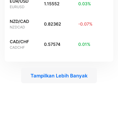
EUR/USD
1.15552
0.03
%
EURUSD
NZD/CAD
0.82362
-0.07
%
NZDCAD
CAD/CHF
0.57574
0.01
%
CADCHF
Tampilkan Lebih Banyak