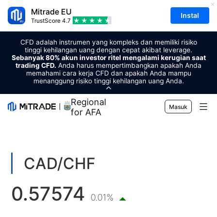
Mitrade EU
Instal
TrustScore
4.7
CFD adalah instrumen yang kompleks dan memiliki risiko
tinggi kehilangan uang dengan cepat akibat leverage.
Sebanyak 80% akun investor ritel mengalami kerugian saat
trading CFD.
Anda harus mempertimbangkan apakah Anda
memahami cara kerja CFD dan apakah Anda mampu
menanggung risiko tinggi kehilangan uang Anda.
Regional Sponsor
Masuk
for AFA
Pasar
Forex
Trading
CAD/CHF
Komoditas
Platform Perdagangan
Alat Pasar
0.57574
Mata uang kripto
Manajemen Risiko
Kalender Ekonomi
0.01%
Edukasi
Saham
Harga dan Biaya
Berita