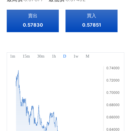
指數
EBook
關於Mitrade
客戶支援
ETF
賣出
買入
AFA 贊助商
聯絡我們
ZH
0.57830
0.57851
獎項及榮譽
幫助中心
English
媒體中心
常見問題
Deutsch
工作機會
Français
法律文件
Nederlands
Español
Italiano
Português
Polski