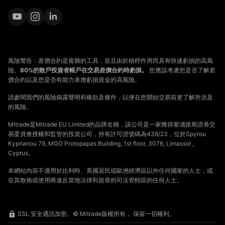
風險警告：差價合約是複雜的工具，並且由於槓桿作用而具有快速虧損的高風
險。
80%的散戶投資者帳戶在交易差價合約時虧損。
您應該考慮您是否了解差
價合約以及您是否有能力承擔虧損資金的高風險。
請參閱我們的風險揭露聲明和條款及條件，以便在您開始交易前更了解所涉及
的風險。
Mitrade是Mitrade EU Limited的品牌名稱，該公司是一家獲得塞浦路斯證券交
易委員會授權和監管的投資公司，持有許可證號碼為438/23，位於Spyrou
Kyprianou 79, MGO Protopapas Building, 1st floor, 3076, Limassol ,
Cyprus。
本網站內容不適用於比利時、美國居民或歐洲經濟區以外任何國家的人士，或
在其散佈或使用將違反當地法律和規章的司法管轄區的任何人士。
SSL 安全通訊加密。© Mitrade版權所有， 保留一切權利。