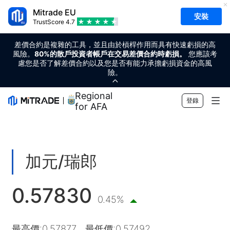
Mitrade EU
安裝
TrustScore
4.7
差價合約是複雜的工具，並且由於槓桿作用而具有快速虧損的高
風險。
80%的散戶投資者帳戶在交易差價合約時虧損。
您應該考
慮您是否了解差價合約以及您是否有能力承擔虧損資金的高風
險。
Regional Sponsor
登錄
for AFA
市場
外匯
交易
加元/瑞郎
商品
交易平台
市場工具
0.57830
加密貨幣
風險管理
財經日曆
教育
0.45%
股票
成本和收費
即時新聞
快速入門
公司
最高價
:
0.57877
最低價
:
0.57492