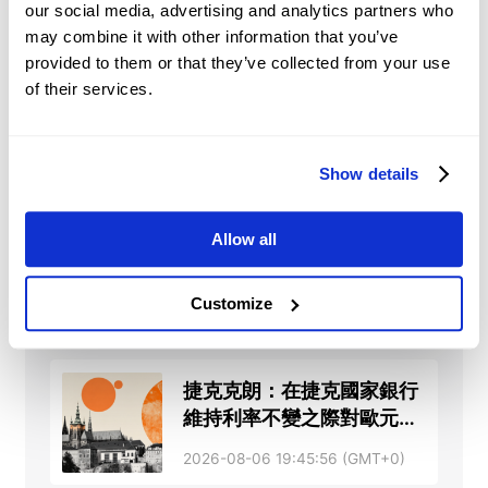
2026-08-06 20:17:19 (GMT+0)
our social media, advertising and analytics partners who
may combine it with other information that you’ve
provided to them or that they’ve collected from your use
印度盧比：油價下跌和資金
of their services.
流入支撐印度盧比兌美元
——華僑銀行
2026-08-06 20:08:56 (GMT+0)
Show details
澳元：AAA評級依然穩固，
Allow all
但增長風險仍存 – BNY
Customize
2026-08-06 19:53:41 (GMT+0)
捷克克朗：在捷克國家銀行
維持利率不變之際對歐元橫
盤整理 – 德國商業銀行
2026-08-06 19:45:56 (GMT+0)