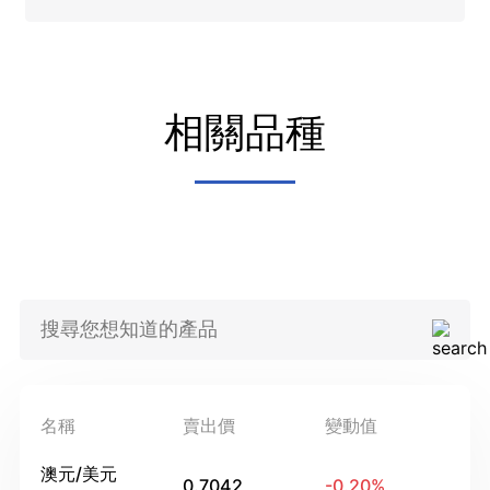
相關品種
名稱
賣出價
變動值
澳元/美元
0.7042
-0.20
%