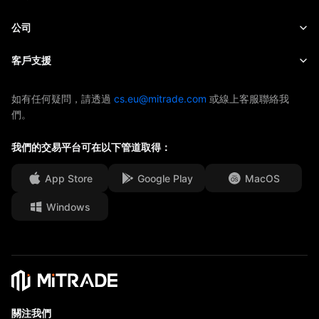
股票
成本和收費
即時新聞
快速入門
公司
指數
EBook
關於Mitrade
客戶支援
ETF
AFA 贊助商
聯絡我們
如有任何疑問，請透過
cs.eu@mitrade.com
或線上客服聯絡我
們。
獎項及榮譽
幫助中心
媒體中心
我們的交易平台可在以下管道取得：
常見問題
工作機會
App Store
Google Play
MacOS
法律文件
Windows
關注我們