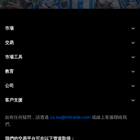
市場
外匯
交易
商品
交易平台
市場工具
加密貨幣
風險管理
財經日曆
教育
股票
成本和收費
即時新聞
快速入門
公司
指數
EBook
關於Mitrade
客戶支援
ETF
AFA 贊助商
聯絡我們
如有任何疑問，請透過
cs.eu@mitrade.com
或線上客服聯絡我
們。
獎項及榮譽
幫助中心
媒體中心
我們的交易平台可在以下管道取得：
常見問題