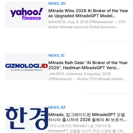
العربية
NEWS
,
EN
Mitrade Wins 2026 AI Broker of the Year
简体中文
as Upgraded MitradeGPT Model
Launches in Asia
BANGKOK, Aug. 6, 2026 /PRNewswire/ -- CFD
繁體中文
broker Mitrade received Global Business
Magazine's 2026 AI Broker of the Year award as
its upgraded MitradeGPT model goes live in
한국어
selected Asian markets. The launch comes as
retail investors increasingly rely on AI to
ไทย
research markets, raising questions about how
NEWS
,
ID
clearly and accurately financial information is
presented.(PRNewsfoto/Mitrade Group)Asian
Mitrade Raih Gelar "AI Broker of the Year
Tiếng việt
traders face abundant market information, yet
2026", Hadirkan MitradeGPT Versi
the stories that matter can be difficult to follow.
Terbaru di Asia
JAKARTA, Indonesia, 6 Agustus, 2026
Bahasa Indonesia
Finimi
/PRNewswire/ -- Broker CFD Mitrade meraih
gelar "AI Broker of the Year 2026" dari Global
Bahasa Melayu
Business Magazine setelah MitradeGPT versi
terbaru meluncur di sejumlah negara Asia.
Peluncuran MitradeGPT berlangsung di tengah
हिन्दी
maraknya penggunaan kecerdasan buatan (AI)
NEWS
,
KR
oleh investor ritel untuk menganalisis pasar
sehingga kebutuhan akan informasi keuangan
Mitrade, 업그레이드된 MitradeGPT 모델
yang akurat, jelas, dan mudah dipahami
아시아 출시하며 2026 올해의 AI 브로커상
semakin meningkat.Di Asia, investor
수상
CFD 브로커인 Mitrade가 업그레이드된
berhadapan dengan banjir informasi menge
MitradeGPT 모델을 아시아 주요 시장에 출시하며