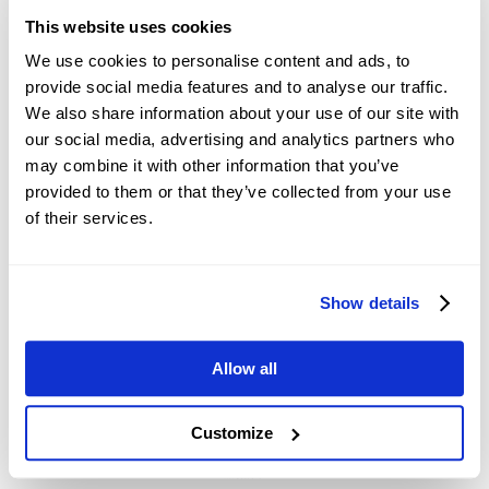
để nghiên cứu thị trường, làm dấy lên những câu
This website uses cookies
hỏi về mức độ rõ ràng và chính xác của
thông tin tài chính được cung cấp.Các nhà giao
合作夥伴
We use cookies to personalise content and ads, to
dị
provide social media features and to analyse our traffic.
We also share information about your use of our site with
our social media, advertising and analytics partners who
may combine it with other information that you’ve
provided to them or that they’ve collected from your use
of their services.
Show details
支援的付款方式
Allow all
Customize