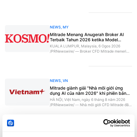
글로벌 비즈니스 매거진(Global Business
Magazine)의 2026 올해의 AI 브로커(2026 AI
Broker of the Year) 상을 수상했다. 이번 출시는 개
인 투자자들이 시장을 조사하는 데 AI에 점점 더 의
존하게 됨에 따라 금융 정보가 얼마나 명확하고 정
NEWS
,
MY
확하게 제시되고 있는지에 대한 의문이 커지는 시
점에 이뤄졌다.아시아 트레이더들은 방대한 시장
Mitrade Menang Anugerah Broker AI
정보를 접하고 있지만, 중요한 내용을 파악하기는
Terbaik Tahun 2026 ketika Model
여전히 쉽지 않다. 전 세계 개인 투자자 2808명을
MitradeGPT Dipertingkat Dilancarkan di
KUALA LUMPUR, Malaysia, 6 Ogos 2026
대상으로 조사한 Finimize의 2026년 3분기 현대
Asia
/PRNewswire/ — Broker CFD Mitrade menerima
투자자 동향(Q3 2026 Modern Investor Pulse)에
anugerah Broker AI Terbaik Tahun 2026
따르면, 아시아 응답자의 27.6%가 투자 연구를 위
daripada Global Business Magazine ketika
해 매일 AI를 활용한다고 답했으며, 이는 전 세계 평
model MitradeGPT yang dipertingkatkan mula
균인 15.9%보다 높은 수치다.이미 자체 거래 플랫
dilancarkan di pasaran Asia terpilih. Pelancaran
폼에서 독자적인 AI 기
itu dilakukan ketika pelabur runcit semakin
NEWS
,
VN
bergantung kepada AI untuk mengkaji pasaran,
sekali gus menimbulkan persoalan mengenai
Mitrade giành giải "Nhà môi giới ứng
sejauh mana maklumat kewangan
dụng AI của năm 2026" khi phiên bản
dipersembahkan secara jelas dan
nâng cấp MitradeGPT được triển khai tại
HÀ NỘI, Việt Nam, ngày 6 tháng 8 năm 2026
tepat.Pedagang Asia berdepan dengan
Châu Á
/PRNewswire/ -- Nhà môi giới CFD Mitrade đã
maklumat pasaran yang
được Global Business Magazine trao giải "Nhà
môi giới ứng dụng AI của năm 2026", trong bối
cảnh phiên bản nâng cấp của mô hình
更多
MitradeGPT chính thức được triển khai tại một
số thị trường Châu Á. Việc ra mắt này diễn ra khi
các nhà đầu tư cá nhân ngày càng dựa vào AI