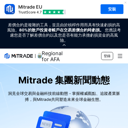
Mitrade EU
安裝
TrustScore
4.7
差價合約是複雜的工具，並且由於槓桿作用而具有快速虧損的高
風險。
80%的散戶投資者帳戶在交易差價合約時虧損。
您應該考
慮您是否了解差價合約以及您是否有能力承擔虧損資金的高風
險。
Regional Sponsor
登錄
for AFA
市場
Mitrade 集團新聞動態
外匯
交易
洞見全球交易與金融科技前線動態－掌握權威觀點、追蹤產業脈
商品
交易平台
市場工具
搏，與Mitrade共同塑造未來全球金融生態。
加密貨幣
風險管理
財經日曆
教育
股票
成本和收費
即時新聞
快速入門
公司