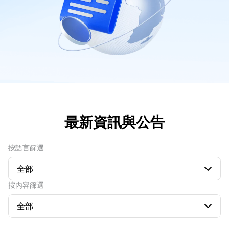
指數
EBook
關於Mitrade
客戶支援
ETF
AFA 贊助商
聯絡我們
ZH
獎項及榮譽
幫助中心
English
媒體中心
常見問題
Deutsch
工作機會
Français
最新資訊與公告
法律文件
Nederlands
Español
按語言篩選
Italiano
全部
按內容篩選
Português
全部
Polski