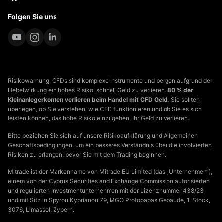
Folgen Sie uns
Risikowarnung: CFDs sind komplexe Instrumente und bergen aufgrund der
Hebelwirkung ein hohes Risiko, schnell Geld zu verlieren.
80 % der
Kleinanlegerkonten verlieren beim Handel mit CFD Geld.
Sie sollten
überlegen, ob Sie verstehen, wie CFD funktionieren und ob Sie es sich
leisten können, das hohe Risiko einzugehen, Ihr Geld zu verlieren.
Bitte beziehen Sie sich auf unsere Risikoaufklärung und Allgemeinen
Geschäftsbedingungen, um ein besseres Verständnis über die involvierten
Risiken zu erlangen, bevor Sie mit dem Trading beginnen.
Mitrade ist der Markenname von Mitrade EU Limited (das „Unternehmen“),
einem von der Cyprus Securities and Exchange Commission autorisierten
und regulierten Investmentunternehmen mit der Lizenznummer 438/23
und mit Sitz in Spyrou Kyprianou 79, MGO Protopapas Gebäude, 1. Stock,
3076, Limassol, Zypern.