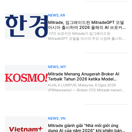
terbaru meluncur di sejumlah negara Asia.
Peluncuran MitradeGPT berlangsung di tengah
maraknya penggunaan kecerdasan buatan (AI)
NEWS
,
KR
oleh investor ritel untuk menganalisis pasar
sehingga kebutuhan akan informasi keuangan
Mitrade, 업그레이드된 MitradeGPT 모델
yang akurat, jelas, dan mudah dipahami
아시아 출시하며 2026 올해의 AI 브로커상
semakin meningkat.Di Asia, investor
수상
CFD 브로커인 Mitrade가 업그레이드된
berhadapan dengan banjir informasi menge
MitradeGPT 모델을 아시아 주요 시장에 출시하며
글로벌 비즈니스 매거진(Global Business
Magazine)의 2026 올해의 AI 브로커(2026 AI
Broker of the Year) 상을 수상했다. 이번 출시는 개
인 투자자들이 시장을 조사하는 데 AI에 점점 더 의
존하게 됨에 따라 금융 정보가 얼마나 명확하고 정
NEWS
,
MY
확하게 제시되고 있는지에 대한 의문이 커지는 시
점에 이뤄졌다.아시아 트레이더들은 방대한 시장
Mitrade Menang Anugerah Broker AI
정보를 접하고 있지만, 중요한 내용을 파악하기는
Terbaik Tahun 2026 ketika Model
여전히 쉽지 않다. 전 세계 개인 투자자 2808명을
MitradeGPT Dipertingkat Dilancarkan di
KUALA LUMPUR, Malaysia, 6 Ogos 2026
대상으로 조사한 Finimize의 2026년 3분기 현대
Asia
/PRNewswire/ — Broker CFD Mitrade menerima
투자자 동향(Q3 2026 Modern Investor Pulse)에
anugerah Broker AI Terbaik Tahun 2026
따르면, 아시아 응답자의 27.6%가 투자 연구를 위
daripada Global Business Magazine ketika
해 매일 AI를 활용한다고 답했으며, 이는 전 세계 평
model MitradeGPT yang dipertingkatkan mula
균인 15.9%보다 높은 수치다.이미 자체 거래 플랫
dilancarkan di pasaran Asia terpilih. Pelancaran
폼에서 독자적인 AI 기
itu dilakukan ketika pelabur runcit semakin
NEWS
,
VN
bergantung kepada AI untuk mengkaji pasaran,
sekali gus menimbulkan persoalan mengenai
Mitrade giành giải "Nhà môi giới ứng
sejauh mana maklumat kewangan
dụng AI của năm 2026" khi phiên bản