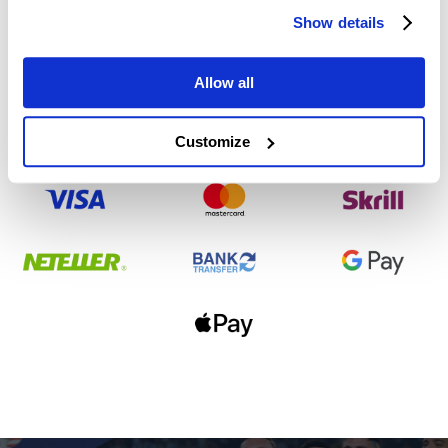
Show details
Unterstützte
Allow all
Zahlungsmethoden
Customize