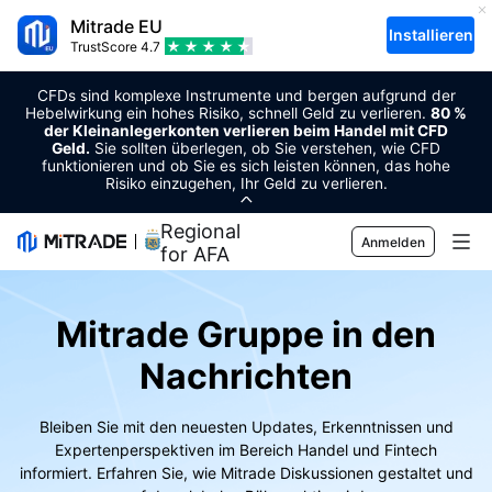
Mitrade EU
Installieren
TrustScore
4.7
CFDs sind komplexe Instrumente und bergen aufgrund der
Hebelwirkung ein hohes Risiko, schnell Geld zu verlieren.
80 %
der Kleinanlegerkonten verlieren beim Handel mit CFD
Geld.
Sie sollten überlegen, ob Sie verstehen, wie CFD
funktionieren und ob Sie es sich leisten können, das hohe
Risiko einzugehen, Ihr Geld zu verlieren.
Regional Sponsor
Anmelden
for AFA
Märkte
Mitrade Gruppe in den
Forex
Trading
Nachrichten
Rohstoffe
Handelsplattform
Markt-Tools
Bleiben Sie mit den neuesten Updates, Erkenntnissen und
Kryptowährungen
Risikomanagement
Wirtschaftskalender
Bildung
Expertenperspektiven im Bereich Handel und Fintech
informiert. Erfahren Sie, wie Mitrade Diskussionen gestaltet und
Aktien
Kosten und Gebühren
Nachrichten