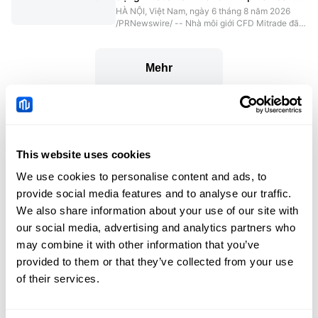
dipersembahkan secara jelas dan
nâng cấp MitradeGPT được triển khai tại
HÀ NỘI, Việt Nam, ngày 6 tháng 8 năm 2026
tepat.Pedagang Asia berdepan dengan
Châu Á
/PRNewswire/ -- Nhà môi giới CFD Mitrade đã
maklumat pasaran yang
được Global Business Magazine trao giải "Nhà
môi giới ứng dụng AI của năm 2026", trong bối
cảnh phiên bản nâng cấp của mô hình
Mehr
MitradeGPT chính thức được triển khai tại một
số thị trường Châu Á. Việc ra mắt này diễn ra khi
các nhà đầu tư cá nhân ngày càng dựa vào AI
để nghiên cứu thị trường, làm dấy lên những câu
hỏi về mức độ rõ ràng và chính xác của
thông tin tài chính được cung cấp.Các nhà giao
Vertrauenswürdige
dị
This website uses cookies
Partner
We use cookies to personalise content and ads, to
provide social media features and to analyse our traffic.
We also share information about your use of our site with
our social media, advertising and analytics partners who
may combine it with other information that you’ve
provided to them or that they’ve collected from your use
of their services.