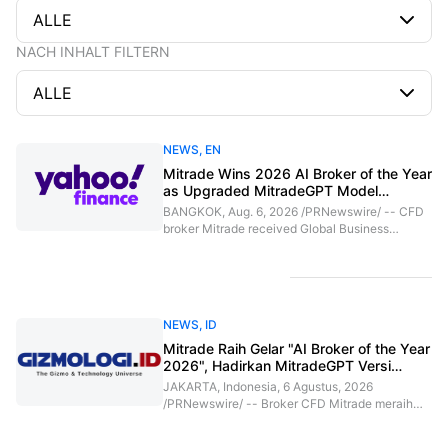
ALLE
العربية
NACH INHALT FILTERN
简体中文
ALLE
繁體中文
NEWS
,
EN
한국어
Mitrade Wins 2026 AI Broker of the Year
as Upgraded MitradeGPT Model
ไทย
Launches in Asia
BANGKOK, Aug. 6, 2026 /PRNewswire/ -- CFD
broker Mitrade received Global Business
Tiếng việt
Magazine's 2026 AI Broker of the Year award as
its upgraded MitradeGPT model goes live in
Bahasa Indonesia
selected Asian markets. The launch comes as
retail investors increasingly rely on AI to
research markets, raising questions about how
Bahasa Melayu
NEWS
,
ID
clearly and accurately financial information is
presented.(PRNewsfoto/Mitrade Group)Asian
Mitrade Raih Gelar "AI Broker of the Year
हिन्दी
traders face abundant market information, yet
2026", Hadirkan MitradeGPT Versi
the stories that matter can be difficult to follow.
Terbaru di Asia
JAKARTA, Indonesia, 6 Agustus, 2026
Finimi
/PRNewswire/ -- Broker CFD Mitrade meraih
gelar "AI Broker of the Year 2026" dari Global
Business Magazine setelah MitradeGPT versi