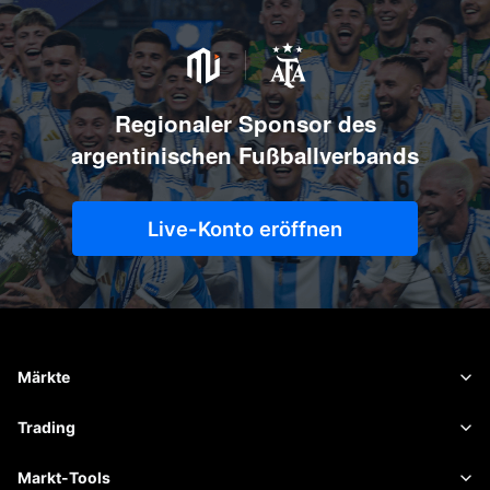
Regionaler Sponsor des
argentinischen Fußballverbands
Live-Konto eröffnen
Märkte
Forex
Trading
Rohstoffe
Handelsplattform
Markt-Tools