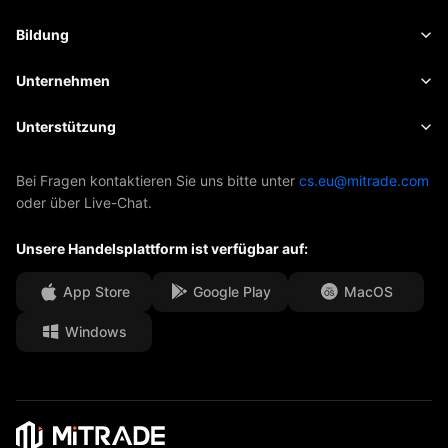
Kryptowährungen
Risikomanagement
Wirtschaftskalender
Bildung
Aktien
Kosten und Gebühren
Nachrichten
Grundlagen
Unternehmen
Indizes
Insights
Über Mitrade
Unterstützung
ETFs
EBook
AFA-Sponsoring
Kontakt
Bei Fragen kontaktieren Sie uns bitte unter
cs.eu@mitrade.com
oder über Live-Chat.
Unsere Auszeichnungen
Hilfe-Center
Unsere Handelsplattform ist verfügbar auf:
Medienzentrum
Häufig gestellte Fragen
Karrierechancen
App Store
Google Play
MacOS
Windows
Rechtsdokumente