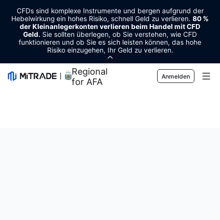
CFDs sind komplexe Instrumente und bergen aufgrund der
Hebelwirkung ein hohes Risiko, schnell Geld zu verlieren.
80 %
der Kleinanlegerkonten verlieren beim Handel mit CFD
Geld.
Sie sollten überlegen, ob Sie verstehen, wie CFD
funktionieren und ob Sie es sich leisten können, das hohe
Risiko einzugehen, Ihr Geld zu verlieren.
Regional Sponsor
Anmelden
for AFA
Märkte
Forex
Trading
Rohstoffe
Handelsplattform
Markt-Tools
Kryptowährungen
Risikomanagement
Wirtschaftskalender
Bildung
Aktien
Kosten und Gebühren
Nachrichten
Grundlagen
Unternehmen
Indizes
Insights
Über Mitrade
Unterstützung