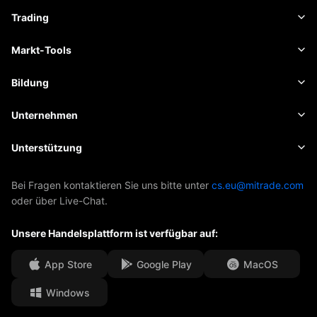
Forex
Trading
Rohstoffe
Handelsplattform
Markt-Tools
Kryptowährungen
Risikomanagement
Wirtschaftskalender
Bildung
Aktien
Kosten und Gebühren
Nachrichten
Grundlagen
Unternehmen
Indizes
Insights
Über Mitrade
Unterstützung
ETFs
EBook
AFA-Sponsoring
Kontakt
Bei Fragen kontaktieren Sie uns bitte unter
cs.eu@mitrade.com
oder über Live-Chat.
Unsere Auszeichnungen
Hilfe-Center
Unsere Handelsplattform ist verfügbar auf:
Medienzentrum
Häufig gestellte Fragen
Karrierechancen
App Store
Google Play
MacOS
Windows
Rechtsdokumente