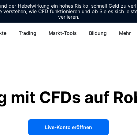
d der Hebelwirkung ein hohes Risiko, schnell Geld zu verl
e verstehen, wie CFD funktionieren und ob Sie es sich leist
verlieren.
kte
Trading
Markt-Tools
Bildung
Mehr
g mit CFDs auf Ro
Live-Konto eröffnen