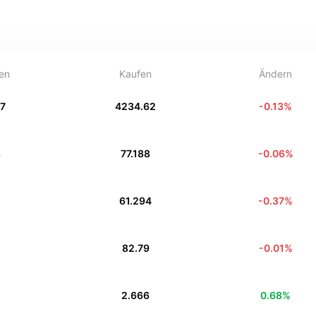
en
Kaufen
Ändern
17
4234.62
-0.13
%
8
77.188
-0.06
%
61.294
-0.37
%
82.79
-0.01
%
1
2.666
0.68
%