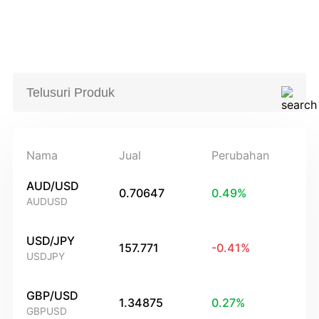
Nama
Jual
Perubahan
AUD/USD
0.70647
0.49
%
AUDUSD
USD/JPY
157.771
-0.41
%
USDJPY
GBP/USD
1.34875
0.27
%
GBPUSD