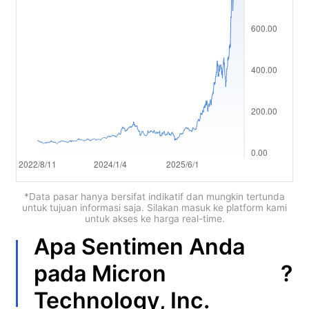
العربية
简体中文
繁體中文
한국어
ไทย
Tiếng việt
Bahasa Indonesia
*Data pasar hanya bersifat indikatif dan mungkin tertunda
untuk tujuan informasi saja. Silakan masuk ke platform kami
untuk akses ke harga real-time.
Bahasa Melayu
Apa Sentimen Anda
हिन्दी
?
pada
Micron
Technology, Inc.