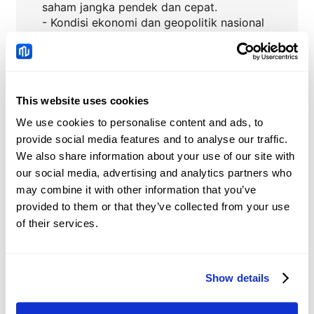
saham jangka pendek dan cepat.
- Kondisi ekonomi dan geopolitik nasional
dan global serta tren pasar saham."
This website uses cookies
MU
Berita
We use cookies to personalise content and ads, to
provide social media features and to analyse our traffic.
Tiongkok: Permintaan
We also share information about your use of our site with
kredit dan tren likuiditas
our social media, advertising and analytics partners who
– DBS
may combine it with other information that you’ve
2026-08-08 05:51:40 (GMT+0)
provided to them or that they’ve collected from your use
of their services.
Yuan Tiongkok:
Perdagangan dalam
Show details
kisaran bertahan
2026-08-08 05:12:44 (GMT+0)
dengan nada bullish