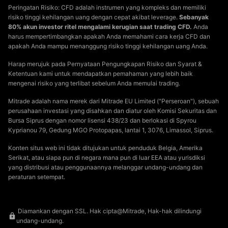
Peringatan Risiko: CFD adalah instrumen yang kompleks dan memiliki
risiko tinggi kehilangan uang dengan cepat akibat leverage.
Sebanyak
80% akun investor ritel mengalami kerugian saat trading CFD.
Anda
harus mempertimbangkan apakah Anda memahami cara kerja CFD dan
apakah Anda mampu menanggung risiko tinggi kehilangan uang Anda.
Harap merujuk pada Pernyataan Pengungkapan Risiko dan Syarat &
Ketentuan kami untuk mendapatkan pemahaman yang lebih baik
mengenai risiko yang terlibat sebelum Anda memulai trading.
Mitrade adalah nama merek dari Mitrade EU Limited ("Perseroan"), sebuah
perusahaan investasi yang disahkan dan diatur oleh Komisi Sekuritas dan
Bursa Siprus dengan nomor lisensi 438/23 dan berlokasi di Spyrou
Kyprianou 79, Gedung MGO Protopapas, lantai 1, 3076, Limassol, Siprus.
Konten situs web ini tidak ditujukan untuk penduduk Belgia, Amerika
Serikat, atau siapa pun di negara mana pun di luar EEA atau yurisdiksi
yang distribusi atau penggunaannya melanggar undang-undang dan
peraturan setempat.
Diamankan dengan SSL. Hak cipta@Mitrade, Hak-hak dilindungi
undang-undang.