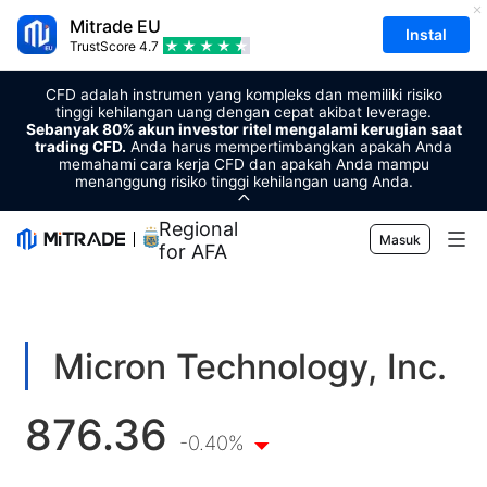
Mitrade EU
Instal
TrustScore
4.7
CFD adalah instrumen yang kompleks dan memiliki risiko
tinggi kehilangan uang dengan cepat akibat leverage.
Sebanyak 80% akun investor ritel mengalami kerugian saat
trading CFD.
Anda harus mempertimbangkan apakah Anda
memahami cara kerja CFD dan apakah Anda mampu
menanggung risiko tinggi kehilangan uang Anda.
Regional Sponsor
Masuk
for AFA
Pasar
Forex
Trading
Micron Technology, Inc.
Komoditas
Platform Perdagangan
Alat Pasar
876.36
Mata uang kripto
Manajemen Risiko
Kalender Ekonomi
-0.40%
Edukasi
Saham
Harga dan Biaya
Berita