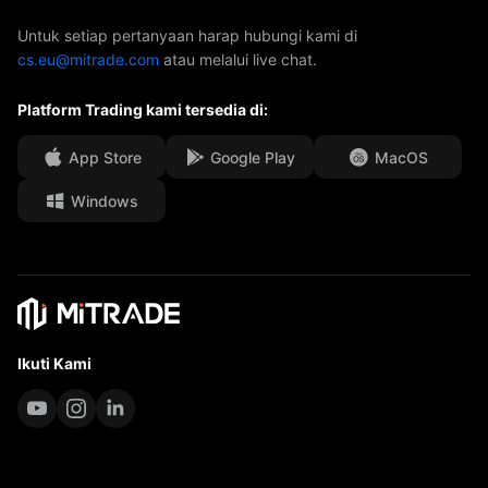
ETF
Sponsor AFA
Hubungi Kami
Untuk setiap pertanyaan harap hubungi kami di
cs.eu@mitrade.com
atau melalui live chat.
Penghargaan Kami
Pusat Bantuan
Platform Trading kami tersedia di:
Pusat Media
FAQ
kesempatan Kerja
App Store
Google Play
MacOS
Windows
Dokumen Hukum
Ikuti Kami