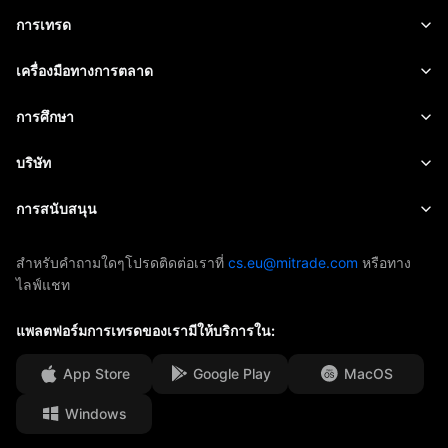
ฟอเร็กซ์
การเทรด
สินค้าโภคภัณฑ์
แพลตฟอร์มของเรา
เครื่องมือทางการตลาด
สกุลเงินคริปโต
การจัดการความเสี่ยง
ปฏิทินทางเศรษฐกิจ
การศึกษา
หุ้น
ค่าใช้จ่ายและค่าธรรมเนียม
ข่าวสาร
เริ่มต้น
บริษัท
ดัชนี
EBook
เกี่ยวกับ Mitrade
การสนับสนุน
ETF
การสนับสนุนของ AFA
ติดต่อเรา
สำหรับคำถามใดๆโปรดติดต่อเราที่
cs.eu@mitrade.com
หรือทาง
ไลฟ์แชท
รางวัลของเรา
ศูนย์ช่วยเหลือ
ศูนย์มีเดีย
แพลตฟอร์มการเทรดของเรามีให้บริการใน:
คำถามที่พบบ่อย
โอกาสในอาชีพ
App Store
Google Play
MacOS
Windows
เอกสารทางกฎหมาย