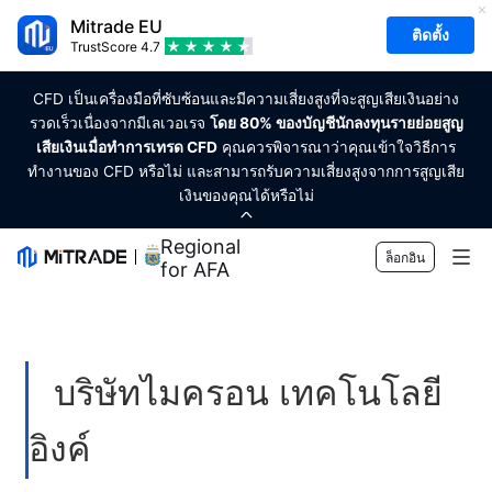
Mitrade EU
ติดตั้ง
TrustScore
4.7
CFD เป็นเครื่องมือที่ซับซ้อนและมีความเสี่ยงสูงที่จะสูญเสียเงินอย่าง
รวดเร็วเนื่องจากมีเลเวอเรจ
โดย 80% ของบัญชีนักลงทุนรายย่อยสูญ
เสียเงินเมื่อทำการเทรด CFD
คุณควรพิจารณาว่าคุณเข้าใจวิธีการ
ทำงานของ CFD หรือไม่ และสามารถรับความเสี่ยงสูงจากการสูญเสีย
เงินของคุณได้หรือไม่
Regional Sponsor
ล็อกอิน
for AFA
ตลาด
ฟอเร็กซ์
การเทรด
บริษัทไมครอน เทคโนโลยี
สินค้าโภคภัณฑ์
แพลตฟอร์มของเรา
เครื่องมือทางการตลาด
อิงค์
สกุลเงินคริปโต
การจัดการความเสี่ยง
ปฏิทินทางเศรษฐกิจ
การศึกษา