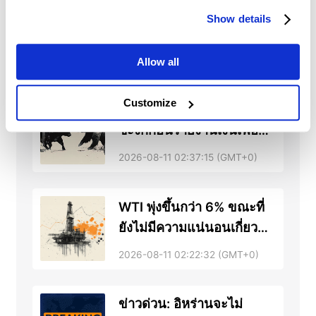
สหรัฐอเมริกา: ตัวเลขการ
Show details
จ้างงานอ่อนแอและยอดค้า
ปลีกชะลอตัว – TD
2026-08-11 02:48:28 (GMT+0)
Allow all
Securities
Customize
ขาขึ้นของเปโซเม็กซิโกหยุด
ชะงักก่อนรายงานเงินเฟ้อ
ของสหรัฐฯ
2026-08-11 02:37:15 (GMT+0)
WTI พุ่งขึ้นกว่า 6% ขณะที่
ยังไม่มีความแน่นอนเกี่ยวกับ
การเปิดช่องแคบฮอร์มุซอีก
2026-08-11 02:22:32 (GMT+0)
ครั้ง
ข่าวด่วน: อิหร่านจะไม่