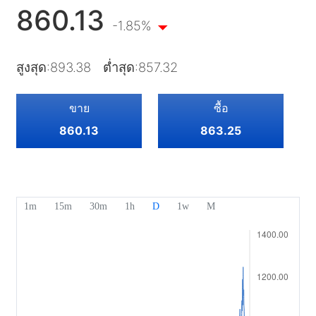
หุ้น
ค่าใช้จ่ายและค่าธรรมเนียม
ข่าวสาร
860.13
เริ่มต้น
บริษัท
-1.85%
ดัชนี
EBook
เกี่ยวกับ Mitrade
การสนับสนุน
ETF
สูงสุด
:
893.38
ต่ำสุด
:
857.32
การสนับสนุนของ AFA
ติดต่อเรา
TH
รางวัลของเรา
ศูนย์ช่วยเหลือ
ขาย
ซื้อ
English
860.13
863.25
ศูนย์มีเดีย
คำถามที่พบบ่อย
Deutsch
โอกาสในอาชีพ
Français
เอกสารทางกฎหมาย
Nederlands
Español
Italiano
Português
Polski