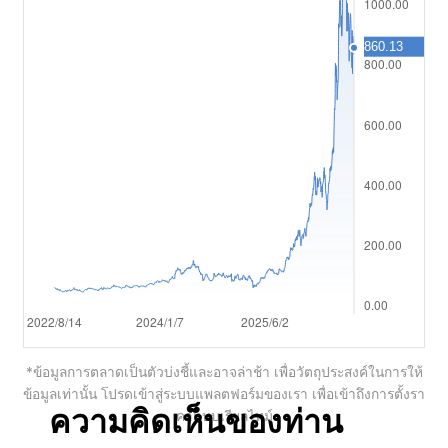
العربية
简体中文
繁體中文
한국어
ไทย
Tiếng việt
Bahasa Indonesia
Bahasa Melayu
*ข้อมูลการตลาดเป็นตัวบ่งชี้และอาจล่าช้า เพื่อวัตถุประสงค์ในการให้
हिन्दी
ข้อมูลเท่านั้น โปรดเข้าสู่ระบบแพลตฟอร์มของเรา เพื่อเข้าถึงการตั้งรา
ความคิดเห็นของท่าน
คาแบบเรียลไทม์