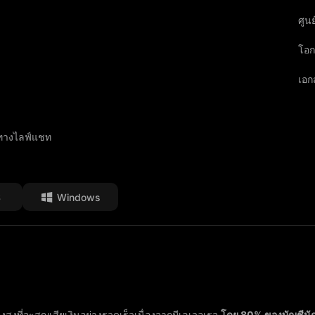
ศูนย
โอก
เอ
ทางไลฟ์แชท
S
Windows
งสูงที่จะสูญเสียเงินอย่างรวดเร็วเนื่องจากมีเลเวอเรจ
โดย 80% ของบัญชีนัก