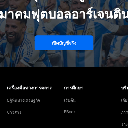
มาคมฟุตบอลอาร์เจนติ
เปิดบัญชีจริง
เครื่องมือทางการตลาด
การศึกษา
บริ
ปฏิทินทางเศรษฐกิจ
เริ่มต้น
เกี่
EBook
ข่าวสาร
การ
ราง