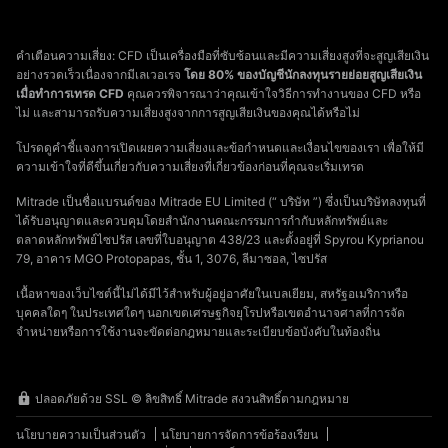
คำเตือนความเสี่ยง: CFD เป็นเครื่องมือที่ซับซ้อนและมีความเสี่ยงสูงที่จะสูญเสียเงิน
อย่างรวดเร็วเนื่องจากมีเลเวอเรจ
โดย 80% ของบัญชีนักลงทุนรายย่อยสูญเสียเงิน
เมื่อทำการเทรด CFD
คุณควรพิจารณาว่าคุณเข้าใจวิธีการทำงานของ CFD หรือ
ไม่ และสามารถรับความเสี่ยงสูงจากการสูญเสียเงินของคุณได้หรือไม่
โปรดดูคำชี้แจงการเปิดเผยความเสี่ยงและข้อกำหนดและเงื่อนไขของเรา เพื่อให้มี
ความเข้าใจที่ดีขึ้นเกี่ยวกับความเสี่ยงที่เกี่ยวข้องก่อนที่คุณจะเริ่มเทรด
Mitrade เป็นชื่อแบรนด์ของ Mitrade EU Limited (“ บริษัท ”) ซึ่งเป็นบริษัทลงทุนที่
ได้รับอนุญาตและควบคุมโดยสำนักงานคณะกรรมการกำกับหลักทรัพย์และ
ตลาดหลักทรัพย์ไซปรัส เลขที่ใบอนุญาต 438/23 และตั้งอยู่ที่ Spyrou Kyprianou
79, อาคาร MGO Protopapas, ชั้น 1, 3076, ลีมาซอล, ไซปรัส
เนื้อหาของเว็บไซต์นี้ไม่ได้มีไว้สำหรับผู้อยู่อาศัยในเบลเยียม, สหรัฐอเมริกาหรือ
บุคคลใดๆ ในประเทศใดๆ นอกเขตเศรษฐกิจยุโรปหรือเขตอำนาจศาลที่การจัด
จำหน่ายหรือการใช้งานจะขัดต่อกฎหมายและระเบียบข้อบังคับในท้องถิ่น
ปลอดภัยด้วย SSL © ลิขสิทธิ์ Mitrade สงวนสิทธิ์ตามกฎหมาย
นโยบายความเป็นส่วนตัว
นโยบายการจัดการข้อร้องเรียน