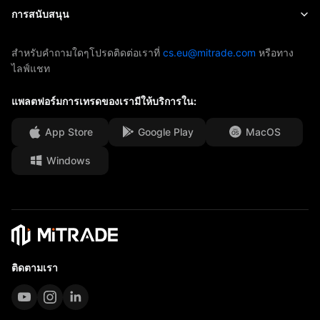
EBook
เกี่ยวกับ Mitrade
การสนับสนุน
ETF
การสนับสนุนของ AFA
ติดต่อเรา
สำหรับคำถามใดๆโปรดติดต่อเราที่
cs.eu@mitrade.com
หรือทาง
ไลฟ์แชท
รางวัลของเรา
ศูนย์ช่วยเหลือ
ศูนย์มีเดีย
แพลตฟอร์มการเทรดของเรามีให้บริการใน:
คำถามที่พบบ่อย
โอกาสในอาชีพ
App Store
Google Play
MacOS
Windows
เอกสารทางกฎหมาย
ติดตามเรา