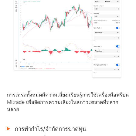
หุ้น
ค่าใช้จ่ายและค่าธรรมเนียม
ข่าวสาร
เริ่มต้น
บริษัท
ดัชนี
EBook
เกี่ยวกับ Mitrade
การสนับสนุน
ETF
การสนับสนุนของ AFA
ติดต่อเรา
TH
รางวัลของเรา
ศูนย์ช่วยเหลือ
English
ศูนย์มีเดีย
คำถามที่พบบ่อย
Deutsch
โอกาสในอาชีพ
Français
เอกสารทางกฎหมาย
Nederlands
การเทรดทั้งหมดมีความเสี่ยง เรียนรู้การใช้เครื่องมือฟรีบน
Español
Mitrade เพื่อจัดการความเสี่ยงในสภาวะตลาดที่หลาก
หลาย
Italiano
Português
การทำกำไร/จำกัดการขาดทุน
Polski