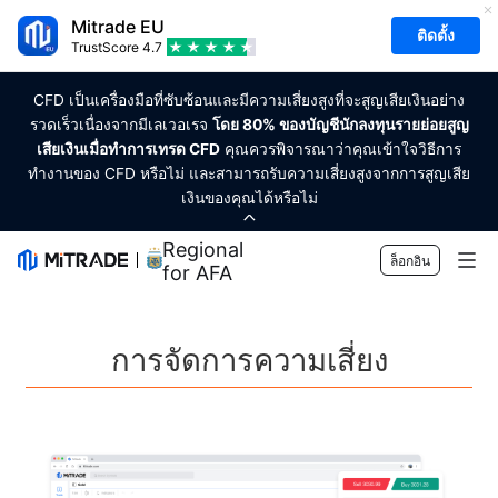
Mitrade EU
ติดตั้ง
TrustScore
4.7
CFD เป็นเครื่องมือที่ซับซ้อนและมีความเสี่ยงสูงที่จะสูญเสียเงินอย่าง
รวดเร็วเนื่องจากมีเลเวอเรจ
โดย 80% ของบัญชีนักลงทุนรายย่อยสูญ
เสียเงินเมื่อทำการเทรด CFD
คุณควรพิจารณาว่าคุณเข้าใจวิธีการ
ทำงานของ CFD หรือไม่ และสามารถรับความเสี่ยงสูงจากการสูญเสีย
เงินของคุณได้หรือไม่
Regional Sponsor
ล็อกอิน
for AFA
ตลาด
การจัดการความเสี่ยง
ฟอเร็กซ์
การเทรด
สินค้าโภคภัณฑ์
แพลตฟอร์มของเรา
เครื่องมือทางการตลาด
สกุลเงินคริปโต
การจัดการความเสี่ยง
ปฏิทินทางเศรษฐกิจ
การศึกษา