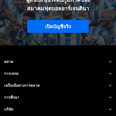
สมาคมฟุตบอลอาร์เจนตินา
เปิดบัญชีจริง
ตลาด
ฟอเร็กซ์
การเทรด
สินค้าโภคภัณฑ์
แพลตฟอร์มของเรา
เครื่องมือทางการตลาด
สกุลเงินคริปโต
การจัดการความเสี่ยง
ปฏิทินทางเศรษฐกิจ
การศึกษา
หุ้น
ค่าใช้จ่ายและค่าธรรมเนียม
ข่าวสาร
เริ่มต้น
บริษัท
ดัชนี