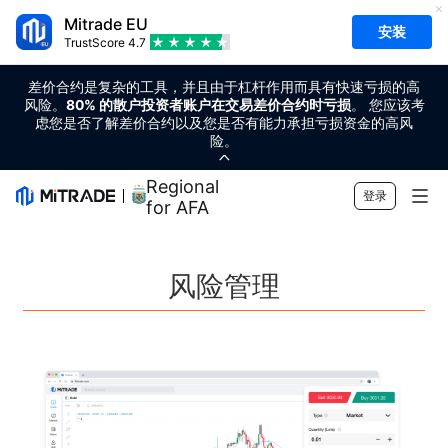
Mitrade EU
安装
TrustScore
4.7
差价合约是复杂的工具，并且由于杠杆作用而具有快速亏损的高
风险。
80% 的散户投资者账户在交易差价合约时亏损
。 您应该考
虑您是否了解差价合约以及您是否有能力承担亏损资金的高风
险。
Regional Sponsor
登录
for AFA
市场
风险管理
外汇
交易
商品
交易平台
市场工具
加密货币
风险管理
财经日历
教育
股票
成本和收费
实时新闻
快速入门
公司