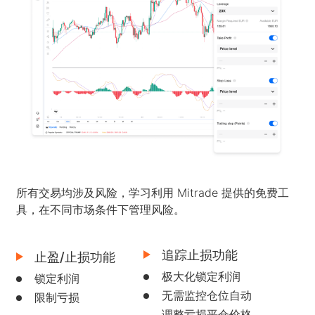
指数
EBook
关于Mitrade
客户支持
ETF
AFA 赞助商
联络我们
CN
奖项及荣誉
帮助中心
English
媒体中心
常见问题
Deutsch
工作机会
Français
法律文件
Nederlands
所有交易均涉及风险，学习利用 Mitrade 提供的免费工
Español
具，在不同市场条件下管理风险。
Italiano
追踪止损功能
止盈/止损功能
Português
极大化锁定利润
锁定利润
Polski
无需监控仓位自动
限制亏损
调整亏损平仓价格