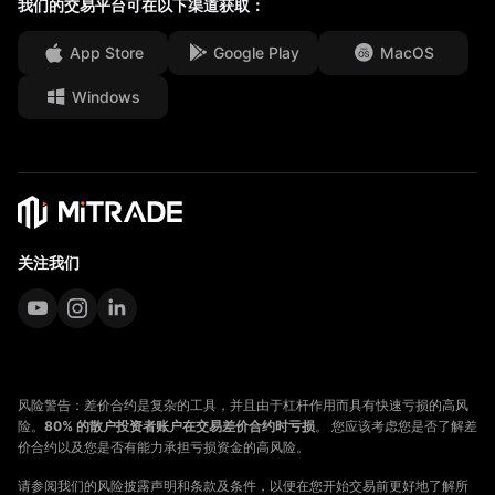
媒体中心
我们的交易平台可在以下渠道获取：
常见问题
工作机会
App Store
Google Play
MacOS
法律文件
Windows
关注我们
风险警告：差价合约是复杂的工具，并且由于杠杆作用而具有快速亏损的高风
险。
80% 的散户投资者账户在交易差价合约时亏损
。 您应该考虑您是否了解差
价合约以及您是否有能力承担亏损资金的高风险。
请参阅我们的风险披露声明和条款及条件，以便在您开始交易前更好地了解所