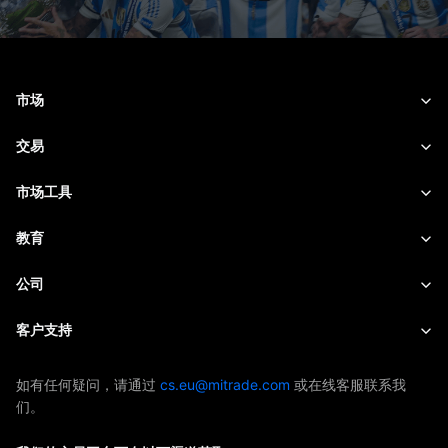
市场
外汇
交易
商品
交易平台
市场工具
加密货币
风险管理
财经日历
教育
股票
成本和收费
实时新闻
快速入门
公司
指数
EBook
关于Mitrade
客户支持
ETF
AFA 赞助商
联络我们
如有任何疑问，请通过
cs.eu@mitrade.com
或在线客服联系我
们。
奖项及荣誉
帮助中心