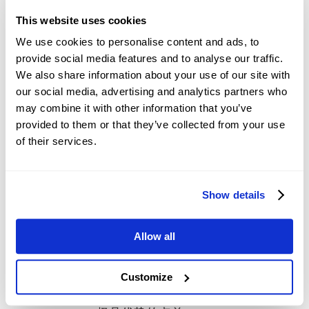
发，头寸将以1.13746的价格平仓。
This website uses cookies
We use cookies to personalise content and ads, to
provide social media features and to analyse our traffic.
We also share information about your use of our site with
our social media, advertising and analytics partners who
may combine it with other information that you’ve
选择Mitrade
provided to them or that they’ve collected from your use
of their services.
简单直观的自研交易平台
探索我们的交易平台，提供先进
Show details
的分析工具，可显著提升您的交
易体验。
Allow all
低交易成本
Customize
享受零佣金*交易、低隔夜费用和