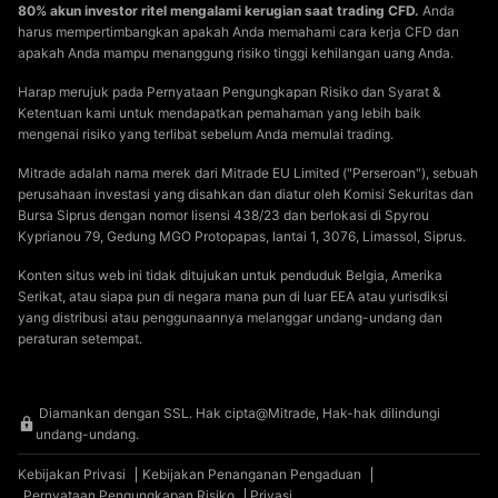
80% akun investor ritel mengalami kerugian saat trading CFD.
Anda
harus mempertimbangkan apakah Anda memahami cara kerja CFD dan
apakah Anda mampu menanggung risiko tinggi kehilangan uang Anda.
Harap merujuk pada Pernyataan Pengungkapan Risiko dan Syarat &
Ketentuan kami untuk mendapatkan pemahaman yang lebih baik
mengenai risiko yang terlibat sebelum Anda memulai trading.
Mitrade adalah nama merek dari Mitrade EU Limited ("Perseroan"), sebuah
perusahaan investasi yang disahkan dan diatur oleh Komisi Sekuritas dan
Bursa Siprus dengan nomor lisensi 438/23 dan berlokasi di Spyrou
Kyprianou 79, Gedung MGO Protopapas, lantai 1, 3076, Limassol, Siprus.
Konten situs web ini tidak ditujukan untuk penduduk Belgia, Amerika
Serikat, atau siapa pun di negara mana pun di luar EEA atau yurisdiksi
yang distribusi atau penggunaannya melanggar undang-undang dan
peraturan setempat.
Diamankan dengan SSL. Hak cipta@Mitrade, Hak-hak dilindungi
undang-undang.
Kebijakan Privasi
Kebijakan Penanganan Pengaduan
Pernyataan Pengungkapan Risiko
Privasi