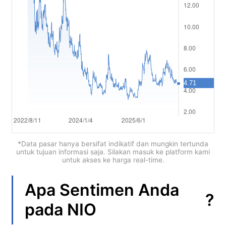
العربية
简体中文
繁體中文
한국어
ไทย
Tiếng việt
Bahasa Indonesia
*Data pasar hanya bersifat indikatif dan mungkin tertunda
untuk tujuan informasi saja. Silakan masuk ke platform kami
untuk akses ke harga real-time.
Bahasa Melayu
हिन्दी
Apa Sentimen Anda
?
pada
NIO