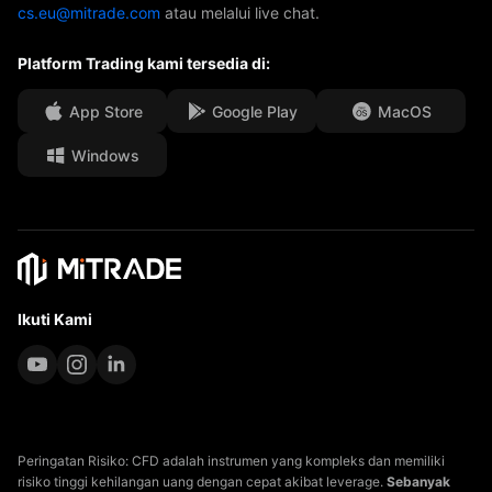
cs.eu@mitrade.com
atau melalui live chat.
Penghargaan Kami
Pusat Bantuan
Platform Trading kami tersedia di:
Pusat Media
FAQ
kesempatan Kerja
App Store
Google Play
MacOS
Windows
Dokumen Hukum
Ikuti Kami
Peringatan Risiko: CFD adalah instrumen yang kompleks dan memiliki
risiko tinggi kehilangan uang dengan cepat akibat leverage.
Sebanyak