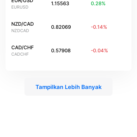
EUR/USD
1.15563
0.28
%
EURUSD
NZD/CAD
0.82069
-0.14
%
NZDCAD
CAD/CHF
0.57908
-0.04
%
CADCHF
Tampilkan Lebih Banyak