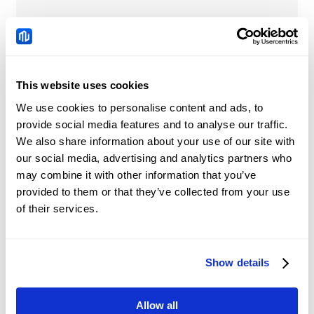
NIO
Berita
This website uses cookies
We use cookies to personalise content and ads, to
provide social media features and to analyse our traffic.
Tiongkok: Permintaan
kredit dan tren likuiditas
We also share information about your use of our site with
– DBS
our social media, advertising and analytics partners who
2026-08-08 05:51:40 (GMT+0)
may combine it with other information that you’ve
provided to them or that they’ve collected from your use
of their services.
Yuan Tiongkok:
Perdagangan dalam
kisaran bertahan
Show details
2026-08-08 05:12:44 (GMT+0)
dengan nada bullish
terhadap Dolar AS – UOB
Allow all