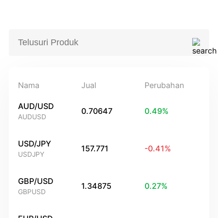
Nama
Jual
Perubahan
AUD/USD
0.70647
0.49
%
AUDUSD
USD/JPY
157.771
-0.41
%
USDJPY
GBP/USD
1.34875
0.27
%
GBPUSD