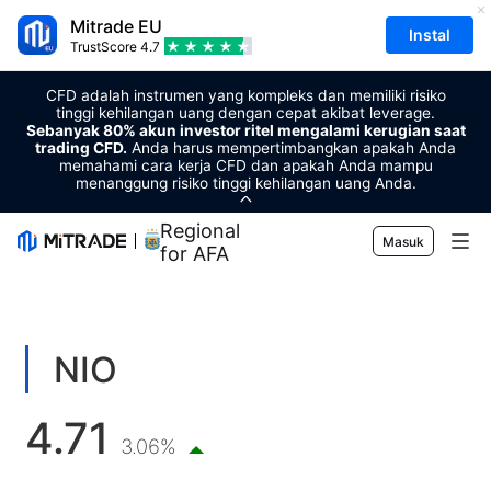
Mitrade EU
Instal
TrustScore
4.7
CFD adalah instrumen yang kompleks dan memiliki risiko
tinggi kehilangan uang dengan cepat akibat leverage.
Sebanyak 80% akun investor ritel mengalami kerugian saat
trading CFD.
Anda harus mempertimbangkan apakah Anda
memahami cara kerja CFD dan apakah Anda mampu
menanggung risiko tinggi kehilangan uang Anda.
Regional Sponsor
Masuk
for AFA
Pasar
Forex
Trading
NIO
Komoditas
Platform Perdagangan
Alat Pasar
4.71
Mata uang kripto
Manajemen Risiko
Kalender Ekonomi
3.06%
Edukasi
Saham
Harga dan Biaya
Berita