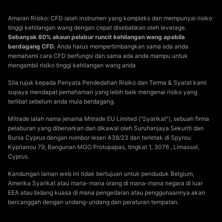
Amaran Risiko: CFD ialah instrumen yang kompleks dan mempunyai risiko
tinggi kehilangan wang dengan cepat disebabkan oleh leverage.
Sebanyak 80% akaun pelabur runcit kehilangan wang apabila
berdagang CFD.
Anda harus mempertimbangkan sama ada anda
memahami cara CFD berfungsi dan sama ada anda mampu untuk
mengambil risiko tinggi kehilangan wang anda
Sila rujuk kepada Penyata Pendedahan Risiko dan Terma & Syarat kami
supaya mendapat pemahaman yang lebih baik mengenai risiko yang
terlibat sebelum anda mula berdagang.
Mitrade ialah nama jenama Mitrade EU Limited ("Syarikat"), sebuah firma
pelaburan yang dibenarkan dan dikawal oleh Suruhanjaya Sekuriti dan
Bursa Cyprus dengan nombor lesen 438/23 dan terletak di Spyrou
Kyprianou 79, Bangunan MGO Protopapas, tingkat 1, 3076 , Limassol,
Cyprus.
Kandungan laman web ini tidak bertujuan untuk penduduk Belgium,
Amerika Syarikat atau mana-mana orang di mana-mana negara di luar
EEA atau bidang kuasa di mana pengedaran atau penggunaannya akan
bercanggah dengan undang-undang dan peraturan tempatan.