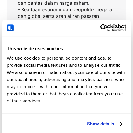
dan pantas dalam harga saham.
- Keadaan ekonomi dan geopolitik negara
dan global serta arah aliran pasaran
saham.
This website uses cookies
NIO
Berita
We use cookies to personalise content and ads, to
provide social media features and to analyse our traffic.
Canadian Dollar: Labour
We also share information about your use of our site with
resilience favours CAD
our social media, advertising and analytics partners who
against US Dollar – TD
may combine it with other information that you’ve
2026-08-07 17:59:24 (GMT+0)
Securities
provided to them or that they’ve collected from your use
of their services.
Bitcoin Weekly Forecast:
Can bulls weather the
Show details
market uncertainty?
2026-08-07 17:53:49 (GMT+0)