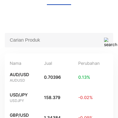
Nama
Jual
Perubahan
AUD/USD
0.70396
0.13
%
AUDUSD
USD/JPY
158.379
-0.02
%
USDJPY
GBP/USD
1.34384
-0.09
%