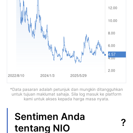
Polski
العربية
简体中文
繁體中文
한국어
ไทย
Tiếng việt
Bahasa Indonesia
*Data pasaran adalah petunjuk dan mungkin ditangguhkan
untuk tujuan maklumat sahaja. Sila log masuk ke platform
kami untuk akses kepada harga masa nyata.
Bahasa Melayu
हिन्दी
Sentimen Anda
?
tentang
NIO