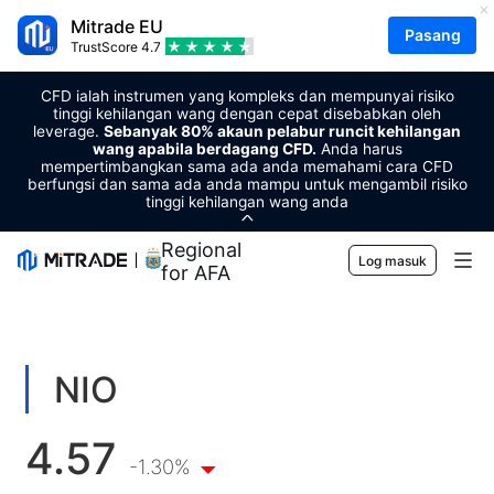
Mitrade EU
Pasang
TrustScore
4.7
CFD ialah instrumen yang kompleks dan mempunyai risiko
tinggi kehilangan wang dengan cepat disebabkan oleh
leverage.
Sebanyak 80% akaun pelabur runcit kehilangan
wang apabila berdagang CFD.
Anda harus
mempertimbangkan sama ada anda memahami cara CFD
berfungsi dan sama ada anda mampu untuk mengambil risiko
tinggi kehilangan wang anda
Regional Sponsor
Log masuk
for AFA
Pasaran
Forex
Berdagang
NIO
Komoditi
Platform Perdagangan
Alat Pasaran
4.57
Mata wang kripto
Pengurusan Risiko
Kalender Ekonomi
-1.30%
Pendidikan