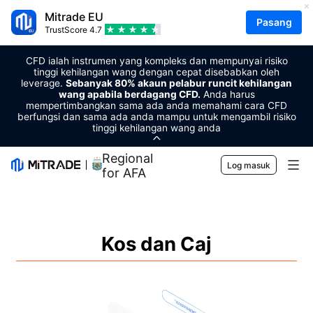
Mitrade EU
Pasang
TrustScore
4.7
CFD ialah instrumen yang kompleks dan mempunyai risiko
tinggi kehilangan wang dengan cepat disebabkan oleh
leverage.
Sebanyak 80% akaun pelabur runcit kehilangan
wang apabila berdagang CFD.
Anda harus
mempertimbangkan sama ada anda memahami cara CFD
berfungsi dan sama ada anda mampu untuk mengambil risiko
tinggi kehilangan wang anda
Regional Sponsor
Log masuk
for AFA
Pasaran
Forex
Berdagang
Kos dan Caj
Komoditi
Platform Perdagangan
Alat Pasaran
Mata wang kripto
Pengurusan Risiko
Kalender Ekonomi
Pendidikan