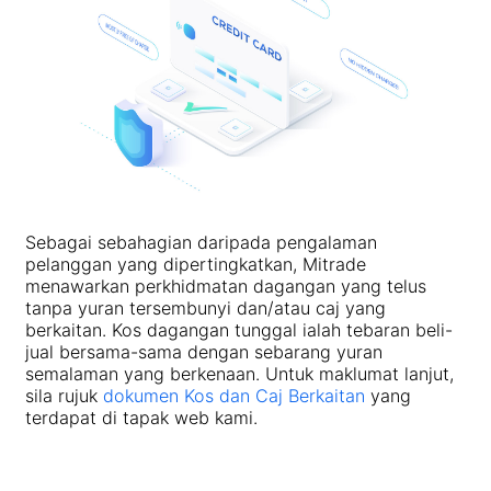
Saham
Kos dan Caj
Berita
Asas
Syarikat
Indeks
EBook
Tentang Mitrade
Sokongan
ETF
Penajaan AFA
Hubungi Kami
MY
Anugerah Kami
Pusat Bantuan
English
Pusat media
FAQ
Deutsch
Sebagai sebahagian daripada pengalaman
Peluang Karir
pelanggan yang dipertingkatkan, Mitrade
Français
menawarkan perkhidmatan dagangan yang telus
Dokumen Undang-Undang
tanpa yuran tersembunyi dan/atau caj yang
Nederlands
berkaitan. Kos dagangan tunggal ialah tebaran beli-
jual bersama-sama dengan sebarang yuran
Español
semalaman yang berkenaan. Untuk maklumat lanjut,
sila rujuk
dokumen Kos dan Caj Berkaitan
yang
Italiano
terdapat di tapak web kami.
Português