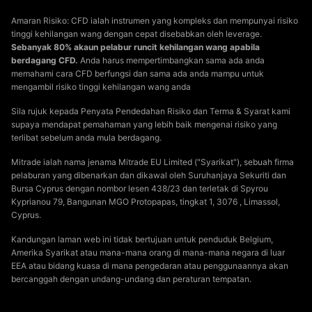
Amaran Risiko: CFD ialah instrumen yang kompleks dan mempunyai risiko
tinggi kehilangan wang dengan cepat disebabkan oleh leverage.
Sebanyak 80% akaun pelabur runcit kehilangan wang apabila
berdagang CFD.
Anda harus mempertimbangkan sama ada anda
memahami cara CFD berfungsi dan sama ada anda mampu untuk
mengambil risiko tinggi kehilangan wang anda
Sila rujuk kepada Penyata Pendedahan Risiko dan Terma & Syarat kami
supaya mendapat pemahaman yang lebih baik mengenai risiko yang
terlibat sebelum anda mula berdagang.
Mitrade ialah nama jenama Mitrade EU Limited ("Syarikat"), sebuah firma
pelaburan yang dibenarkan dan dikawal oleh Suruhanjaya Sekuriti dan
Bursa Cyprus dengan nombor lesen 438/23 dan terletak di Spyrou
Kyprianou 79, Bangunan MGO Protopapas, tingkat 1, 3076 , Limassol,
Cyprus.
Kandungan laman web ini tidak bertujuan untuk penduduk Belgium,
Amerika Syarikat atau mana-mana orang di mana-mana negara di luar
EEA atau bidang kuasa di mana pengedaran atau penggunaannya akan
bercanggah dengan undang-undang dan peraturan tempatan.