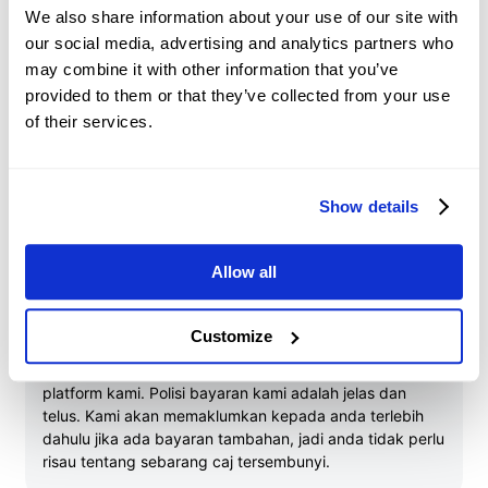
We also share information about your use of our site with
Akaun Tidak Aktif merujuk kepada akaun dengan atau
our social media, advertising and analytics partners who
tanpa dana, yang tidak mempunyai sebarang aktiviti
dagangan atau Posisi Terbuka selama lebih enam bulan.
may combine it with other information that you’ve
Akaun Tidak Aktif akan dikenakan caj tidak aktif
provided to them or that they’ve collected from your use
bulanan sebanyak USD 10. Caj ini akan ditolak secara
of their services.
berkala sehingga baki Akaun menjadi sifar atau akaun
tersebut tidak lagi diklasifikasikan sebagai Tidak Aktif.
Show details
Allow all
Bayaran Lainan
Customize
Tidak ada kos tambahan semasa anda berdagang di
platform kami. Polisi bayaran kami adalah jelas dan
telus. Kami akan memaklumkan kepada anda terlebih
dahulu jika ada bayaran tambahan, jadi anda tidak perlu
risau tentang sebarang caj tersembunyi.