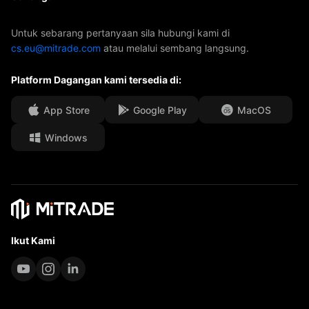
ETF
Penajaan AFA
Hubungi Kami
Untuk sebarang pertanyaan sila hubungi kami di
cs.eu@mitrade.com
atau melalui sembang langsung.
Anugerah Kami
Pusat Bantuan
Platform Dagangan kami tersedia di:
Pusat media
FAQ
Peluang Karir
App Store
Google Play
MacOS
Windows
Dokumen Undang-Undang
Ikut Kami