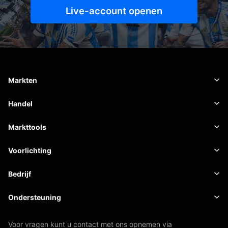
Live-account openen
Markten
Forex
Handel
Grondstoffen
Handelsplatform
Markttools
Cryptovaluta's
Risicobeheer
Economische kalender
Voorlichting
Aandelen
Kosten en toeslagen
Nieuws
Basis
Bedrijf
Indexen
EBook
Over Mitrade
Ondersteuning
ETF's
AFA-sponsoring
Neem contact met ons op
Voor vragen kunt u contact met ons opnemen via