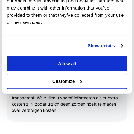
our social media, advertising and analytics partners who
plaatsgevonden. Voor de inactieve account worden
may combine it with other information that you’ve
maandelijks inactiviteitskosten van 10 USD in rekening
gebracht. Deze kosten worden periodiek ingehouden
provided to them or that they’ve collected from your use
totdat de balans op de rekening tot nul is gedaald of de
of their services.
rekening niet langer als inactief wordt aangemerkt.
Show details
Allow all
Overige kosten
Customize
Er zijn geen extra kosten verbonden aan het handelen
op ons platform. Ons tariefbeleid is duidelijk en
transparant. We zullen u vooraf informeren als er extra
kosten zijn, zodat u zich geen zorgen hoeft te maken
over verborgen kosten.