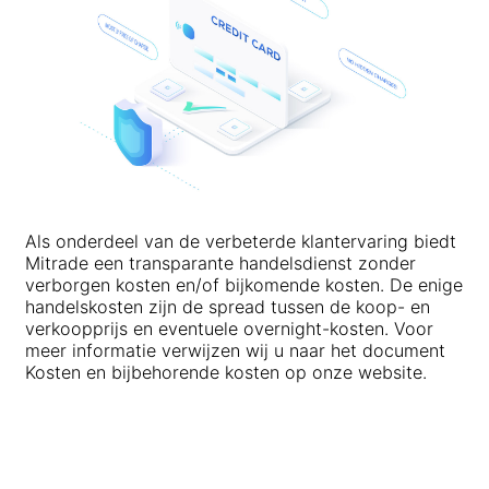
Aandelen
Kosten en toeslagen
Nieuws
Basis
Bedrijf
Indexen
EBook
Over Mitrade
Ondersteuning
ETF's
AFA-sponsoring
Neem contact met ons op
NL
Onze onderscheidingen
Afdeling Help
English
Media Centre
Veelgestelde vragen (FAQ)
Deutsch
Als onderdeel van de verbeterde klantervaring biedt
Carrièremogelijkheden
Mitrade een transparante handelsdienst zonder
Français
verborgen kosten en/of bijkomende kosten. De enige
Juridische documenten
handelskosten zijn de spread tussen de koop- en
Nederlands
verkoopprijs en eventuele overnight-kosten. Voor
meer informatie verwijzen wij u naar het document
Español
Kosten en bijbehorende kosten op onze website.
Italiano
Português