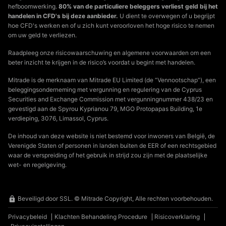
hefboomwerking.
80% van de particuliere beleggers verliest geld bij het
handelen in CFD's bij deze aanbieder.
U dient te overwegen of u begrijpt
hoe CFD's werken en of u zich kunt veroorloven het hoge risico te nemen
om uw geld te verliezen.
Raadpleeg onze risicowaarschuwing en algemene voorwaarden om een
beter inzicht te krijgen in de risico’s voordat u begint met handelen.
Mitrade is de merknaam van Mitrade EU Limited (de “Vennootschap”), een
beleggingsonderneming met vergunning en regulering van de Cyprus
Securities and Exchange Commission met vergunningnummer 438/23 en
gevestigd aan de Spyrou Kyprianou 79, MGO Protopapas Building, 1e
verdieping, 3076, Limassol, Cyprus.
De inhoud van deze website is niet bestemd voor inwoners van België, de
Verenigde Staten of personen in landen buiten de EER of een rechtsgebied
waar de verspreiding of het gebruik in strijd zou zijn met de plaatselijke
wet- en regelgeving.
Beveiligd door SSL. © Mitrade Copyright, Alle rechten voorbehouden.
Privacybeleid
Klachten Behandeling Procedure
Risicoverklaring