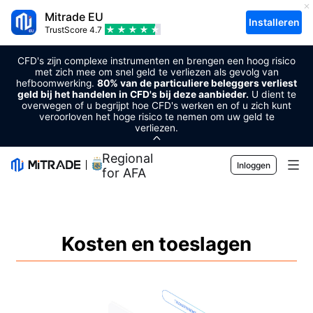
Mitrade EU
Installeren
TrustScore
4.7
CFD's zijn complexe instrumenten en brengen een hoog risico
met zich mee om snel geld te verliezen als gevolg van
hefboomwerking.
80% van de particuliere beleggers verliest
geld bij het handelen in CFD's bij deze aanbieder.
U dient te
overwegen of u begrijpt hoe CFD's werken en of u zich kunt
veroorloven het hoge risico te nemen om uw geld te
verliezen.
Regional Sponsor
Inloggen
for AFA
Markten
Forex
Handel
Kosten en toeslagen
Grondstoffen
Handelsplatform
Markttools
Cryptovaluta's
Risicobeheer
Economische kalender
Voorlichting