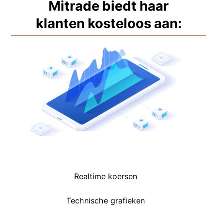
Polski
Mitrade biedt haar
klanten kosteloos aan:
العربية
简体中文
繁體中文
한국어
ไทย
Tiếng việt
Bahasa Indonesia
Bahasa Melayu
Realtime koersen
हिन्दी
Technische grafieken