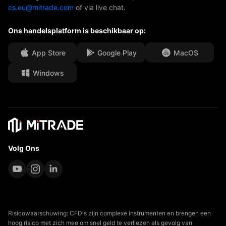
cs.eu@mitrade.com
of via live chat.
Onze onderscheidingen
Afdeling Help
Ons handelsplatform is beschikbaar op:
Media Centre
Veelgestelde vragen (FAQ)
Carrièremogelijkheden
App Store
Google Play
MacOS
Windows
Juridische documenten
Volg Ons
Risicowaarschuwing: CFD's zijn complexe instrumenten en brengen een
hoog risico met zich mee om snel geld te verliezen als gevolg van