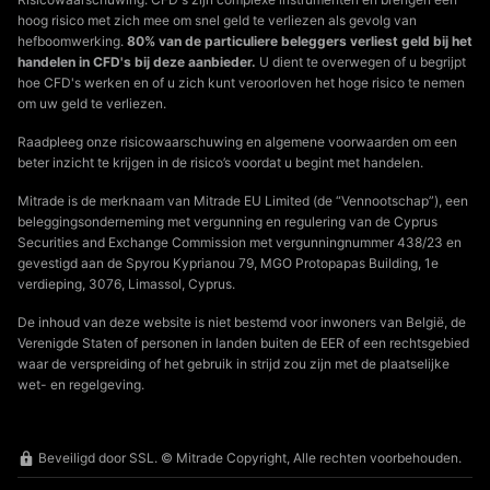
hoog risico met zich mee om snel geld te verliezen als gevolg van
hefboomwerking.
80% van de particuliere beleggers verliest geld bij het
handelen in CFD's bij deze aanbieder.
U dient te overwegen of u begrijpt
hoe CFD's werken en of u zich kunt veroorloven het hoge risico te nemen
om uw geld te verliezen.
Raadpleeg onze risicowaarschuwing en algemene voorwaarden om een
beter inzicht te krijgen in de risico’s voordat u begint met handelen.
Mitrade is de merknaam van Mitrade EU Limited (de “Vennootschap”), een
beleggingsonderneming met vergunning en regulering van de Cyprus
Securities and Exchange Commission met vergunningnummer 438/23 en
gevestigd aan de Spyrou Kyprianou 79, MGO Protopapas Building, 1e
verdieping, 3076, Limassol, Cyprus.
De inhoud van deze website is niet bestemd voor inwoners van België, de
Verenigde Staten of personen in landen buiten de EER of een rechtsgebied
waar de verspreiding of het gebruik in strijd zou zijn met de plaatselijke
wet- en regelgeving.
Beveiligd door SSL. © Mitrade Copyright, Alle rechten voorbehouden.