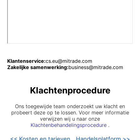
Polski
العربية
简体中文
繁體中文
한국어
Klantenservice:
cs.eu@mitrade.com
ไทย
Zakelijke samenwerking:
business@mitrade.com
Tiếng việt
Klachtenprocedure
Bahasa Indonesia
Bahasa Melayu
Ons toegewijde team onderzoekt uw klacht en
probeert deze op te lossen. Voor meer informatie
हिन्दी
verwijzen wij u naar onze
Klachtenbehandelingsprocedure
.
<< Kosten en tarieven
Handelsplatform >>