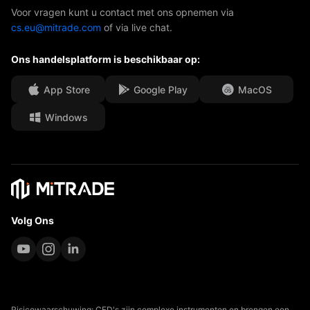
AFA-sponsoring
Neem contact met ons op
Voor vragen kunt u contact met ons opnemen via
cs.eu@mitrade.com
of via live chat.
Onze onderscheidingen
Afdeling Help
Ons handelsplatform is beschikbaar op:
Media Centre
Veelgestelde vragen (FAQ)
Carrièremogelijkheden
App Store
Google Play
MacOS
Windows
Juridische documenten
Volg Ons
Risicowaarschuwing: CFD's zijn complexe instrumenten en brengen een