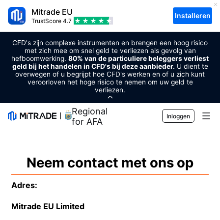
Mitrade EU
Installeren
TrustScore
4.7
CFD's zijn complexe instrumenten en brengen een hoog risico
met zich mee om snel geld te verliezen als gevolg van
hefboomwerking.
80% van de particuliere beleggers verliest
geld bij het handelen in CFD's bij deze aanbieder.
U dient te
overwegen of u begrijpt hoe CFD's werken en of u zich kunt
veroorloven het hoge risico te nemen om uw geld te
verliezen.
Regional Sponsor
Inloggen
for AFA
Markten
Neem contact met ons op
Forex
Handel
Grondstoffen
Handelsplatform
Adres:
Markttools
Cryptovaluta's
Risicobeheer
Mitrade EU Limited
Economische kalender
Voorlichting