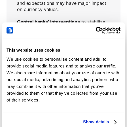
and expectations may have major impact
on currency values.
Central banks’ interventions
to stabilize
or influence currency prices.
This website uses cookies
We use cookies to personalise content and ads, to
NZDCAD
Berita
provide social media features and to analyse our traffic.
We also share information about your use of our site with
our social media, advertising and analytics partners who
Dolar Kanada
may combine it with other information that you’ve
kekurangan arah
provided to them or that they’ve collected from your use
menjelang rilis data
2026-08-07 19:08:51 (GMT+0)
of their services.
ketenagakerjaan AS dan
Kanada ganda
Kripto Hari Ini: Bitcoin,
Show details