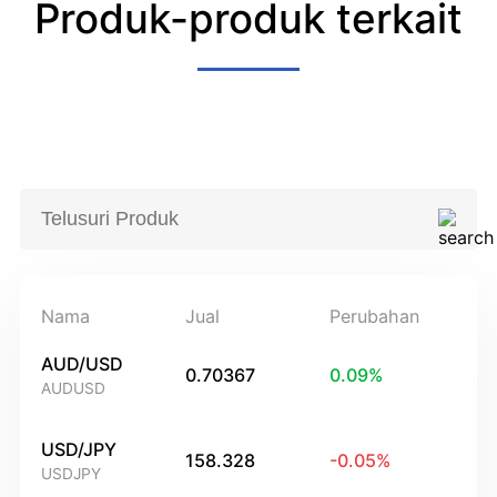
Produk-produk terkait
Nama
Jual
Perubahan
AUD/USD
0.70367
0.09
%
AUDUSD
USD/JPY
158.328
-0.05
%
USDJPY