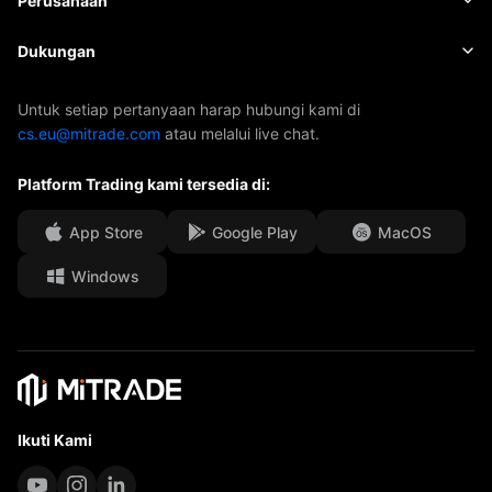
Perusahaan
Indeks
EBook
Tentang Mitrade
Dukungan
ETF
Sponsor AFA
Hubungi Kami
Untuk setiap pertanyaan harap hubungi kami di
cs.eu@mitrade.com
atau melalui live chat.
Penghargaan Kami
Pusat Bantuan
Platform Trading kami tersedia di:
Pusat Media
FAQ
kesempatan Kerja
App Store
Google Play
MacOS
Windows
Dokumen Hukum
Ikuti Kami