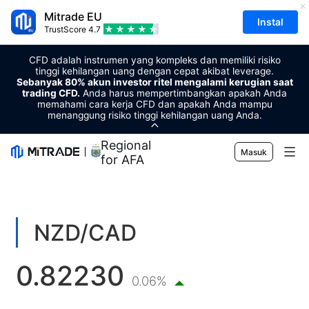
Mitrade EU
Instal
TrustScore
4.7
CFD adalah instrumen yang kompleks dan memiliki risiko
tinggi kehilangan uang dengan cepat akibat leverage.
Sebanyak 80% akun investor ritel mengalami kerugian saat
trading CFD.
Anda harus mempertimbangkan apakah Anda
memahami cara kerja CFD dan apakah Anda mampu
menanggung risiko tinggi kehilangan uang Anda.
Regional Sponsor
Masuk
for AFA
Pasar
Forex
Trading
NZD/CAD
Komoditas
Platform Perdagangan
Alat Pasar
0.82230
Mata uang kripto
Manajemen Risiko
Kalender Ekonomi
0.06%
Edukasi
Saham
Harga dan Biaya
Berita