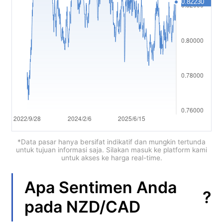
العربية
简体中文
繁體中文
한국어
ไทย
Tiếng việt
Bahasa Indonesia
*Data pasar hanya bersifat indikatif dan mungkin tertunda
untuk tujuan informasi saja. Silakan masuk ke platform kami
untuk akses ke harga real-time.
Bahasa Melayu
हिन्दी
Apa Sentimen Anda
?
pada
NZD/CAD