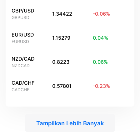
GBP/USD
1.34422
-0.06
%
GBPUSD
EUR/USD
1.15279
0.04
%
EURUSD
NZD/CAD
0.8223
0.06
%
NZDCAD
CAD/CHF
0.57801
-0.23
%
CADCHF
Tampilkan Lebih Banyak