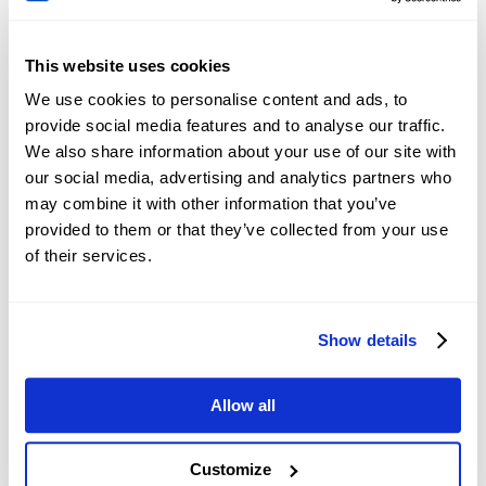
Central banks’ interventions
to stabilize
or influence currency prices.
This website uses cookies
We use cookies to personalise content and ads, to
provide social media features and to analyse our traffic.
We also share information about your use of our site with
our social media, advertising and analytics partners who
NZDCAD
即時新聞
may combine it with other information that you’ve
provided to them or that they’ve collected from your use
of their services.
中國：信貸需求和流動性趨
勢 – 星展銀行
Show details
2026-08-08 05:52:10 (GMT+0)
Allow all
人民幣：區間交易維持，兌
美元基調看漲 - 大華銀行
Customize