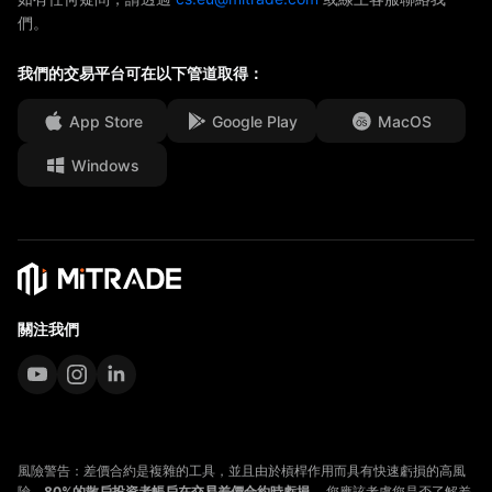
們。
獎項及榮譽
幫助中心
媒體中心
我們的交易平台可在以下管道取得：
常見問題
工作機會
App Store
Google Play
MacOS
法律文件
Windows
關注我們
風險警告：差價合約是複雜的工具，並且由於槓桿作用而具有快速虧損的高風
險。
80%的散戶投資者帳戶在交易差價合約時虧損。
您應該考慮您是否了解差