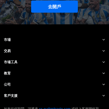
去開戶
市場
外匯
交易
商品
交易平台
市場工具
加密貨幣
風險管理
財經日曆
教育
股票
成本和收費
即時新聞
快速入門
公司
指數
EBook
關於Mitrade
客戶支援
ETF
AFA 贊助商
聯絡我們
如有任何疑問，請透過
cs.eu@mitrade.com
或線上客服聯絡我