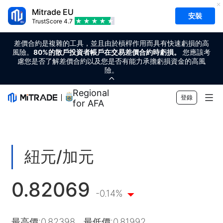
Mitrade EU
安裝
TrustScore
4.7
差價合約是複雜的工具，並且由於槓桿作用而具有快速虧損的高
風險。
80%的散戶投資者帳戶在交易差價合約時虧損。
您應該考
慮您是否了解差價合約以及您是否有能力承擔虧損資金的高風
險。
Regional Sponsor
登錄
for AFA
市場
外匯
交易
紐元/加元
商品
交易平台
市場工具
0.82069
加密貨幣
風險管理
財經日曆
教育
-0.14%
股票
成本和收費
即時新聞
快速入門
公司
最高價
:
0.82398
最低價
:
0.81992