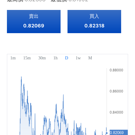
指數
EBook
關於Mitrade
客戶支援
ETF
賣出
買入
AFA 贊助商
聯絡我們
ZH
0.82069
0.82318
獎項及榮譽
幫助中心
English
媒體中心
常見問題
Deutsch
工作機會
Français
法律文件
Nederlands
Español
Italiano
Português
Polski