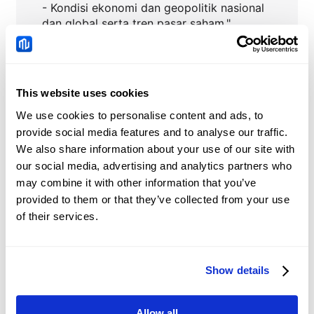
- Kondisi ekonomi dan geopolitik nasional
dan global serta tren pasar saham."
This website uses cookies
RTX
Berita
We use cookies to personalise content and ads, to
provide social media features and to analyse our traffic.
Dolar Australia: Risiko
We also share information about your use of our site with
Hawkish sebelum RBA –
our social media, advertising and analytics partners who
Commerzbank
may combine it with other information that you’ve
2026-08-10 14:41:34 (GMT+0)
provided to them or that they’ve collected from your use
of their services.
Harga Emas di Indonesia
Hari Ini: Harga Emas
Naik, Menurut Data
Show details
2026-08-10 14:35:14 (GMT+0)
FXStreet
Allow all