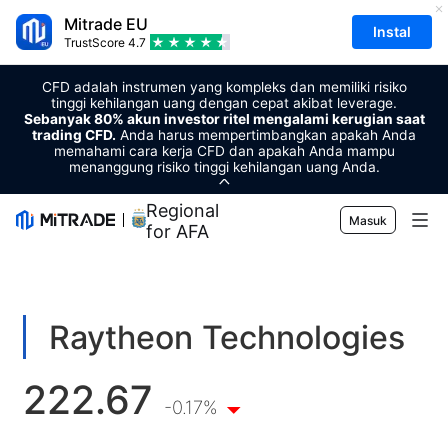
Mitrade EU
Instal
TrustScore
4.7
CFD adalah instrumen yang kompleks dan memiliki risiko
tinggi kehilangan uang dengan cepat akibat leverage.
Sebanyak 80% akun investor ritel mengalami kerugian saat
trading CFD.
Anda harus mempertimbangkan apakah Anda
memahami cara kerja CFD dan apakah Anda mampu
menanggung risiko tinggi kehilangan uang Anda.
Regional Sponsor
Masuk
for AFA
Pasar
Forex
Trading
Raytheon Technologies
Komoditas
Platform Perdagangan
Alat Pasar
222.67
Mata uang kripto
Manajemen Risiko
Kalender Ekonomi
-0.17%
Edukasi
Saham
Harga dan Biaya
Berita