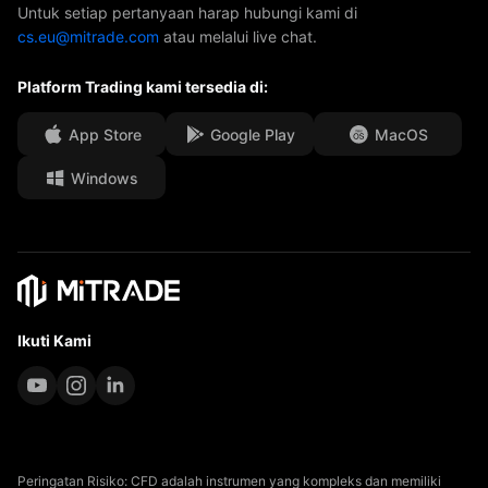
Hubungi Kami
Untuk setiap pertanyaan harap hubungi kami di
cs.eu@mitrade.com
atau melalui live chat.
Penghargaan Kami
Pusat Bantuan
Platform Trading kami tersedia di:
Pusat Media
FAQ
kesempatan Kerja
App Store
Google Play
MacOS
Windows
Dokumen Hukum
Ikuti Kami
Peringatan Risiko: CFD adalah instrumen yang kompleks dan memiliki