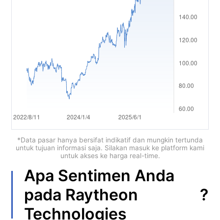
العربية
简体中文
繁體中文
한국어
ไทย
Tiếng việt
Bahasa Indonesia
*Data pasar hanya bersifat indikatif dan mungkin tertunda
untuk tujuan informasi saja. Silakan masuk ke platform kami
untuk akses ke harga real-time.
Bahasa Melayu
Apa Sentimen Anda
हिन्दी
?
pada
Raytheon
Technologies