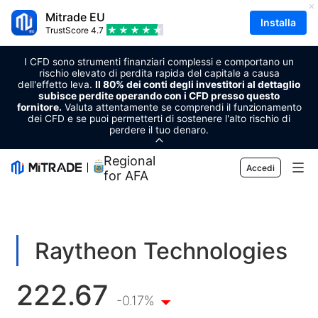
Mitrade EU
Installa
TrustScore
4.7
I CFD sono strumenti finanziari complessi e comportano un
rischio elevato di perdita rapida del capitale a causa
dell'effetto leva.
Il 80% dei conti degli investitori al dettaglio
subisce perdite operando con i CFD presso questo
fornitore.
Valuta attentamente se comprendi il funzionamento
dei CFD e se puoi permetterti di sostenere l'alto rischio di
perdere il tuo denaro.
Regional Sponsor
Accedi
for AFA
Mercato
Forex
Trading
Raytheon Technologies
Materie prime
Piattaforma di trading
Strumenti di mercato
222.67
Criptovalute
Gestione del dispositivo
Calendario economico
-0.17%
Formazione