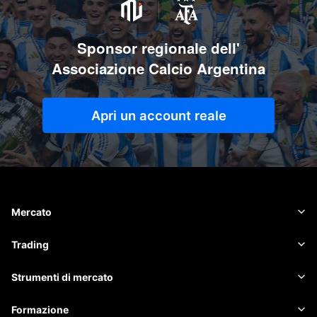
Sponsor regionale dell'
Associazione Calcio Argentina
Apri un account reale
Mercato
Forex
Trading
Materie prime
Piattaforma di trading
Strumenti di mercato
Criptovalute
Gestione del dispositivo
Calendario economico
Formazione