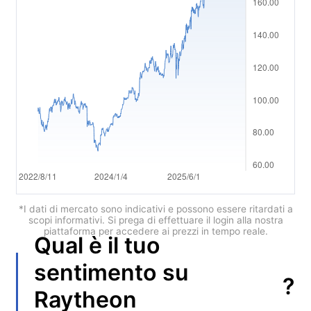
Polski
العربية
简体中文
繁體中文
한국어
ไทย
Tiếng việt
Bahasa Indonesia
*I dati di mercato sono indicativi e possono essere ritardati a
scopi informativi. Si prega di effettuare il login alla nostra
piattaforma per accedere ai prezzi in tempo reale.
Bahasa Melayu
Qual è il tuo
हिन्दी
sentimento su
?
Raytheon