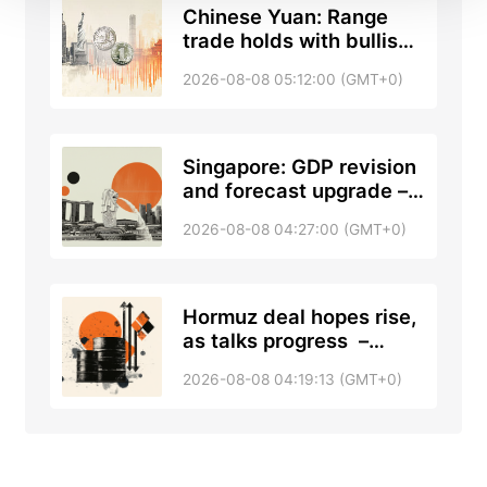
Chinese Yuan: Range
trade holds with bullish
tone against US Dollar –
2026-08-08 05:12:00 (GMT+0)
UOB
Singapore: GDP revision
and forecast upgrade –
DBS
2026-08-08 04:27:00 (GMT+0)
Hormuz deal hopes rise,
as talks progress –
RTRS, ABC News
2026-08-08 04:19:13 (GMT+0)