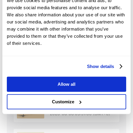
other asset classes.
We use cookies to personalise content and ads, to
provide social media features and to analyse our traffic.
Market Sentiment and
We also share information about your use of our site with
Speculation:
traders’ perceptions and
our social media, advertising and analytics partners who
expectations and speculative trading may
may combine it with other information that you’ve
significantly influence shares’ prices.
provided to them or that they’ve collected from your use
of their services.
Show details
RTX
Notizie
Allow all
China: Credit demand
Customize
and liquidity trends –
DBS
2026-08-08 05:51:00 (GMT+0)