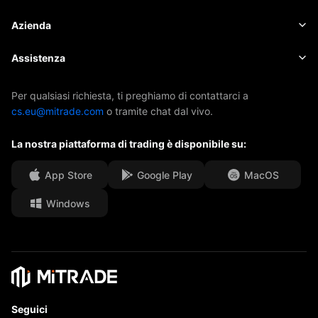
Azioni
Costi e oneri
Notizie
Elementi fondamentali
Azienda
Indici
EBook
Informazioni su Mitrade
Assistenza
ETF
Sponsorizzazione AFA
Contattaci
Per qualsiasi richiesta, ti preghiamo di contattarci a
cs.eu@mitrade.com
o tramite chat dal vivo.
I nostri premi
Centro assistenza
La nostra piattaforma di trading è disponibile su:
Centro media
FAQ
Opportunità di carriera
App Store
Google Play
MacOS
Windows
Documenti legali
Seguici