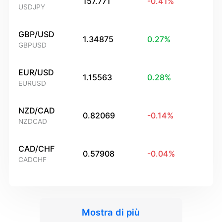
157.771
-0.41
%
USDJPY
GBP/USD
1.34875
0.27
%
GBPUSD
EUR/USD
1.15563
0.28
%
EURUSD
NZD/CAD
0.82069
-0.14
%
NZDCAD
CAD/CHF
0.57908
-0.04
%
CADCHF
Mostra di più