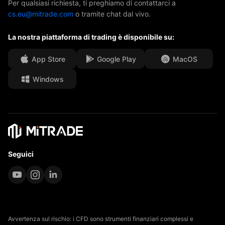
Per qualsiasi richiesta, ti preghiamo di contattarci a
cs.eu@mitrade.com
o tramite chat dal vivo.
I nostri premi
Centro assistenza
La nostra piattaforma di trading è disponibile su:
Centro media
FAQ
Opportunità di carriera
App Store
Google Play
MacOS
Windows
Documenti legali
Seguici
Avvertenza sul rischio: i CFD sono strumenti finanziari complessi e