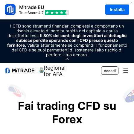
Mitrade EU
Installa
TrustScore
4.7
I CFD sono strumenti finanziari complessi e comportano un
rischio elevato di perdita rapida del capitale a causa
dell'effetto leva.
Il 80% dei conti degli investitori al dettaglio
subisce perdite operando con i CFD presso questo
fornitore.
Valuta attentamente se comprendi il funzionamento
dei CFD e se puoi permetterti di sostenere l'alto rischio di
perdere il tuo denaro.
Regional Sponsor
Accedi
for AFA
Mercato
Forex
Trading
Fai trading CFD su
Materie prime
Piattaforma di trading
Strumenti di mercato
Forex
Criptovalute
Gestione del dispositivo
Calendario economico
Formazione