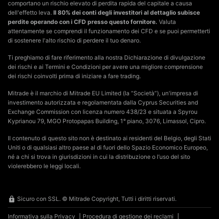
comportano un rischio elevato di perdita rapida del capitale a causa
dell'effetto leva.
Il 80% dei conti degli investitori al dettaglio subisce
perdite operando con i CFD presso questo fornitore.
Valuta
attentamente se comprendi il funzionamento dei CFD e se puoi permetterti
di sostenere l'alto rischio di perdere il tuo denaro.
Ti preghiamo di fare riferimento alla nostra Dichiarazione di divulgazione
dei rischi e ai Termini e Condizioni per avere una migliore comprensione
dei rischi coinvolti prima di iniziare a fare trading.
Mitrade è il marchio di Mitrade EU Limited (la “Società”), un'impresa di
investimento autorizzata e regolamentata dalla Cyprus Securities and
Exchange Commission con licenza numero 438/23 e situata a Spyrou
Kyprianou 79, MGO Protopapas Building, 1° piano, 3076, Limassol, Cipro.
Il contenuto di questo sito non è destinato ai residenti del Belgio, degli Stati
Uniti o di qualsiasi altro paese al di fuori dello Spazio Economico Europeo,
né a chi si trova in giurisdizioni in cui la distribuzione o l’uso del sito
violerebbero le leggi locali.
Sicuro con SSL. © Mitrade Copyright, Tutti i diritti riservati.
Informativa sulla Privacy
Procedura di gestione dei reclami