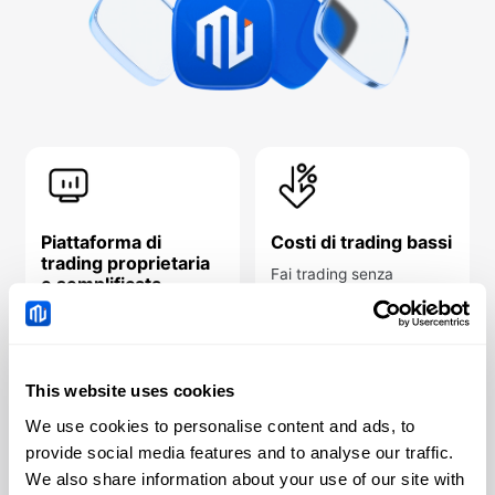
Piattaforma di
Costi di trading bassi
trading proprietaria
Fai trading senza
e semplificata
commissioni*, con basse
Scopri la nostra
spese overnight e spread
piattaforma di trading:
competitivi.
strumenti analitici
*Altri costi che si applicano
avanzati pensati per
This website uses cookies
rendere la tua esperienza
We use cookies to personalise content and ads, to
ancora più efficace e
intuitiva.
provide social media features and to analyse our traffic.
We also share information about your use of our site with