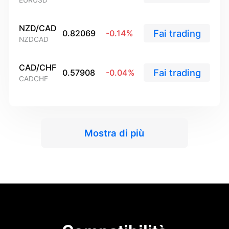
EURUSD
Polski
العربية
NZD/CAD
Fai trading
0.82069
-0.14
%
NZDCAD
简体中文
繁體中文
CAD/CHF
Fai trading
0.57908
-0.04
%
CADCHF
한국어
ไทย
Tiếng việt
Mostra di più
Bahasa Indonesia
Bahasa Melayu
हिन्दी