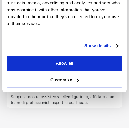
our social media, advertising and analytics partners who
may combine it with other information that you’ve
provided to them or that they’ve collected from your use
Importo minimo
Protetto e sicuro
of their services.
richiesto
I tuoi dati sono al sicuro,
La quantità minima per
così come i tuoi fondi,
trade è di 0,01 lotti.
conservati in conti
Show details
bancari separati e
protetti.
Allow all
Customize
Supporto professionale
Scopri la nostra assistenza clienti gratuita, affidata a un
team di professionisti esperti e qualificati.