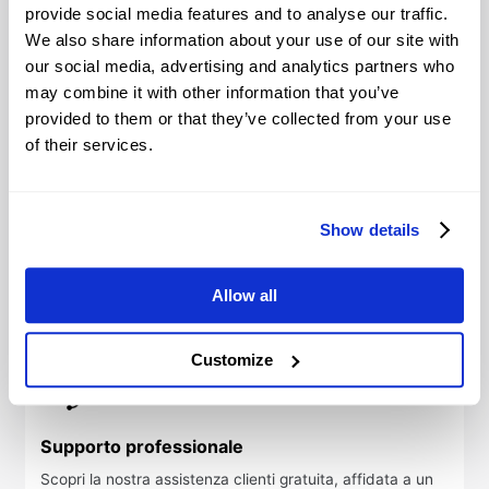
avanzati pensati per
provide social media features and to analyse our traffic.
rendere la tua esperienza
We also share information about your use of our site with
ancora più efficace e
our social media, advertising and analytics partners who
intuitiva.
may combine it with other information that you’ve
provided to them or that they’ve collected from your use
of their services.
Importo minimo
Protetto e sicuro
richiesto
Show details
I tuoi dati sono al sicuro,
La quantità minima per
così come i tuoi fondi,
trade è di 0,01 lotti.
conservati in conti
bancari separati e
Allow all
protetti.
Customize
Supporto professionale
Scopri la nostra assistenza clienti gratuita, affidata a un