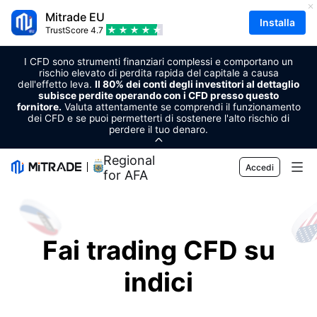
Mitrade EU
Installa
TrustScore
4.7
I CFD sono strumenti finanziari complessi e comportano un
rischio elevato di perdita rapida del capitale a causa
dell'effetto leva.
Il 80% dei conti degli investitori al dettaglio
subisce perdite operando con i CFD presso questo
fornitore.
Valuta attentamente se comprendi il funzionamento
dei CFD e se puoi permetterti di sostenere l'alto rischio di
perdere il tuo denaro.
Regional Sponsor
Accedi
for AFA
Mercato
Forex
Trading
Fai trading CFD su
Materie prime
Piattaforma di trading
Strumenti di mercato
indici
Criptovalute
Gestione del dispositivo
Calendario economico
Formazione