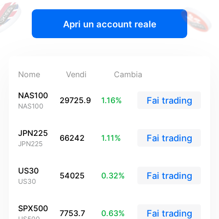
Azioni
Costi e oneri
Notizie
Elementi fondamentali
Azienda
Apri un account reale
Indici
EBook
Informazioni su Mitrade
Assistenza
ETF
Sponsorizzazione AFA
Contattaci
IT
I nostri premi
Nome
Vendi
Cambia
Centro assistenza
English
Centro media
FAQ
NAS100
Deutsch
Fai trading
29725.9
1.16
%
NAS100
Opportunità di carriera
Français
JPN225
Documenti legali
Fai trading
66242
1.11
%
Nederlands
JPN225
Español
US30
Fai trading
54025
0.32
%
Italiano
US30
Português
SPX500
Fai trading
7753.7
0.63
%