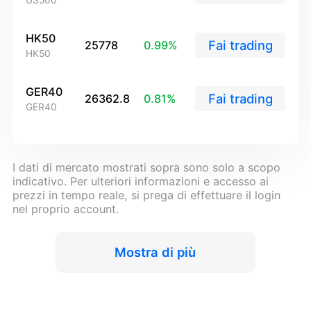
US500
Polski
العربية
HK50
Fai trading
25778
0.99
%
HK50
简体中文
繁體中文
GER40
Fai trading
26362.8
0.81
%
GER40
한국어
ไทย
I dati di mercato mostrati sopra sono solo a scopo
Tiếng việt
indicativo. Per ulteriori informazioni e accesso ai
prezzi in tempo reale, si prega di effettuare il login
Bahasa Indonesia
nel proprio account.
Bahasa Melayu
Mostra di più
हिन्दी