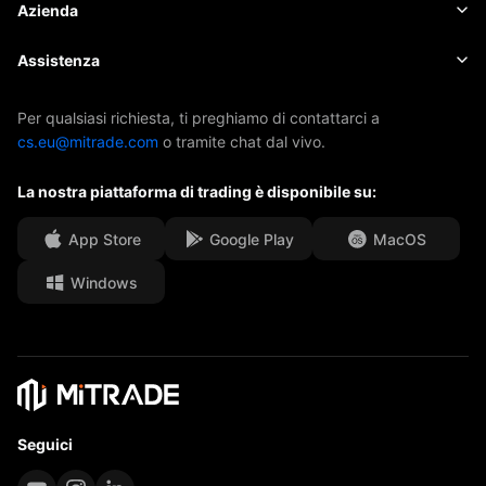
Notizie
Elementi fondamentali
Azienda
Indici
EBook
Informazioni su Mitrade
Assistenza
ETF
Sponsorizzazione AFA
Contattaci
Per qualsiasi richiesta, ti preghiamo di contattarci a
cs.eu@mitrade.com
o tramite chat dal vivo.
I nostri premi
Centro assistenza
La nostra piattaforma di trading è disponibile su:
Centro media
FAQ
Opportunità di carriera
App Store
Google Play
MacOS
Windows
Documenti legali
Seguici