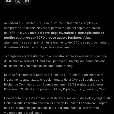
Avvertenza sul rischio: i CFD sono strumenti finanziari complessi e
comportano un rischio elevato di perdita rapida del capitale a causa
dell'effetto leva.
Il 80% dei conti degli investitori al dettaglio subisce
perdite operando con i CFD presso questo fornitore.
Valuta
attentamente se comprendi il funzionamento dei CFD e se puoi permetterti
di sostenere l'alto rischio di perdere il tuo denaro.
Ti preghiamo di fare riferimento alla nostra Dichiarazione di divulgazione
dei rischi e ai Termini e Condizioni per avere una migliore comprensione
dei rischi coinvolti prima di iniziare a fare trading.
Mitrade è il marchio di Mitrade EU Limited (la “Società”), un'impresa di
investimento autorizzata e regolamentata dalla Cyprus Securities and
Exchange Commission con licenza numero 438/23 e situata a Spyrou
Kyprianou 79, MGO Protopapas Building, 1° piano, 3076, Limassol, Cipro.
Il contenuto di questo sito non è destinato ai residenti del Belgio, degli Stati
Uniti o di qualsiasi altro paese al di fuori dello Spazio Economico Europeo,
né a chi si trova in giurisdizioni in cui la distribuzione o l’uso del sito
violerebbero le leggi locali.