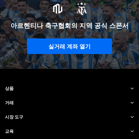
아르헨티나 축구협회의 지역 공식 스폰서
실거래 계좌 열기
상품
외환
거래
원자재
트레이딩 플랫폼
시장 도구
암호화폐
위험 관리
경제 캘린더
교육