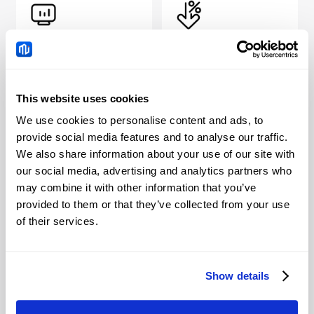
독점적이고 단순화된
낮은 거래 비용
거래 플랫폼
수수료가 없고* 익일 수수
귀하의 거래 경험을 향상시
료가 낮으며 경쟁력 있는
This website uses cookies
킬 고급 분석 도구를 제공
스프레드로 거래하세요.
하는 당사의 거래 플랫폼을
*기타 수수료가 적용될 수 있습
We use cookies to personalise content and ads, to
살펴보세요.
니다
provide social media features and to analyse our traffic.
We also share information about your use of our site with
our social media, advertising and analytics partners who
may combine it with other information that you’ve
provided to them or that they’ve collected from your use
낮은 한도 금액
보호 및 보안
of their services.
거래당 최소 규모는 0.01랏
데이터는 분리된 은행 계좌
까지 가능합니다.
에 보관되어 자금과 함께
안전하게 보호됩니다.
Show details