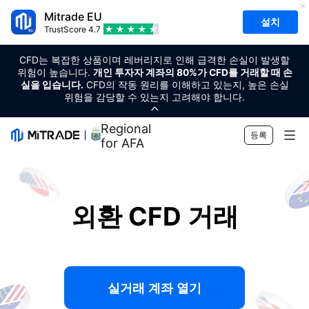
Mitrade EU
설치
TrustScore
4.7
CFD는 복잡한 상품이며 레버리지로 인해 급격한 손실이 발생할
위험이 높습니다.
개인 투자자 계좌의 80%가 CFD를 거래할 때 손
실을 입습니다.
CFD의 작동 원리를 이해하고 있는지, 높은 손실
위험을 감당할 수 있는지 고려해야 합니다.
Regional Sponsor
등록
for AFA
상품
외환
거래
외환 CFD 거래
원자재
트레이딩 플랫폼
시장 도구
암호화폐
위험 관리
경제 캘린더
교육
주식
실거래 계좌 열기
비용 및 요금
뉴스
기초
회사