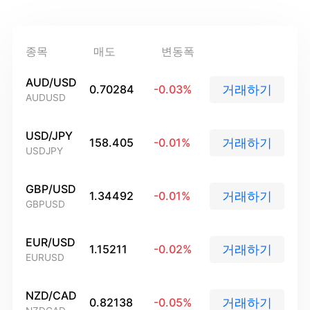
인덱스
EBook
Mitrade 소개
지원
ETF
AFA 후원
문의
종목
매도
변동폭
KR
수상과 영예
도움말
English
AUD/USD
거래하기
0.70284
-0.03
%
AUDUSD
미디어 센터
FAQ
Deutsch
직업 기회
USD/JPY
Français
거래하기
158.405
-0.01
%
USDJPY
법적 서류
Nederlands
GBP/USD
거래하기
1.34492
-0.01
%
Español
GBPUSD
Italiano
EUR/USD
거래하기
1.15211
-0.02
%
Português
EURUSD
Polski
NZD/CAD
거래하기
0.82138
-0.05
%