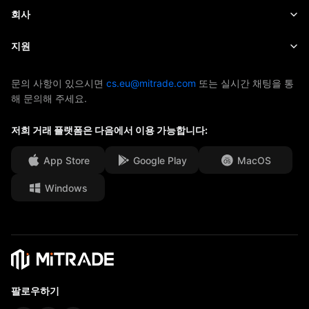
주식
비용 및 요금
뉴스
기초
회사
인덱스
EBook
Mitrade 소개
지원
ETF
AFA 후원
문의
문의 사항이 있으시면
cs.eu@mitrade.com
또는 실시간 채팅을 통
해 문의해 주세요.
수상과 영예
도움말
미디어 센터
저희 거래 플랫폼은 다음에서 이용 가능합니다:
FAQ
직업 기회
App Store
Google Play
MacOS
법적 서류
Windows
팔로우하기