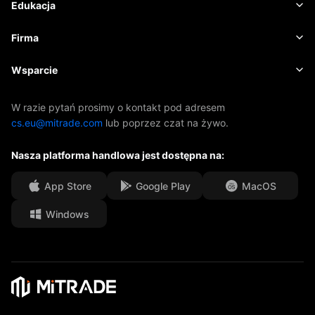
Kalendarz ekonomiczny
Edukacja
Akcje
Koszty i opłaty
Aktualności
Podstawy
Firma
Indeksy
EBook
O firmie Mitrade
Wsparcie
ETF-y
Sponsoring AFA
Skontaktuj się z nami
W razie pytań prosimy o kontakt pod adresem
cs.eu@mitrade.com
lub poprzez czat na żywo.
Nasze nagrody
Centrum pomocy
Nasza platforma handlowa jest dostępna na:
Centrum medialne
Często zadawane pytania
Możliwości kariery
App Store
Google Play
MacOS
Windows
Dokumenty prawne