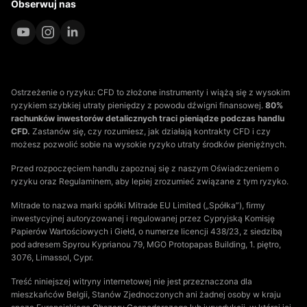
Obserwuj nas
Ostrzeżenie o ryzyku: CFD to złożone instrumenty i wiążą się z wysokim
ryzykiem szybkiej utraty pieniędzy z powodu dźwigni finansowej.
80%
rachunków inwestorów detalicznych traci pieniądze podczas handlu
CFD.
Zastanów się, czy rozumiesz, jak działają kontrakty CFD i czy
możesz pozwolić sobie na wysokie ryzyko utraty środków pieniężnych.
Przed rozpoczęciem handlu zapoznaj się z naszym Oświadczeniem o
ryzyku oraz Regulaminem, aby lepiej zrozumieć związane z tym ryzyko.
Mitrade to nazwa marki spółki Mitrade EU Limited („Spółka”), firmy
inwestycyjnej autoryzowanej i regulowanej przez Cypryjską Komisję
Papierów Wartościowych i Giełd, o numerze licencji 438/23, z siedzibą
pod adresem Spyrou Kyprianou 79, MGO Protopapas Building, 1. piętro,
3076, Limassol, Cypr.
Treść niniejszej witryny internetowej nie jest przeznaczona dla
mieszkańców Belgii, Stanów Zjednoczonych ani żadnej osoby w kraju