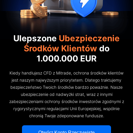
Podstawy
Firma
Indeksy
EBook
O firmie Mitrade
Wsparcie
ETF-y
Sponsoring AFA
Skontaktuj się z nami
PL
Ulepszone
Ubezpieczenie
Nasze nagrody
Centrum pomocy
English
Środków Klientów
do
Centrum medialne
Często zadawane pytania
Deutsch
1.000.000 EUR
Możliwości kariery
Français
Kiedy handlujesz CFD z Mitrade, ochrona środków klientów
Dokumenty prawne
Nederlands
jest naszym najwyższym priorytetem. Dlatego traktujemy
bezpieczeństwo Twoich środków bardzo poważnie. Nasze
Español
ubezpieczenie od nadwyżki strat, wraz z innymi
zabezpieczeniami ochrony środków inwestorów zgodnymi z
Italiano
rygorystycznymi regulacjami Unii Europejskiej, wspólnie
chronią Twoje zdeponowane fundusze.
Português
Polski
Otwórz Konto Rzeczywiste