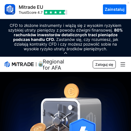
Mitrade EU
Zainstaluj
TrustScore
4.7
CFD to złożone instrumenty i wiążą się z wysokim ryzykiem
szybkiej utraty pieniędzy z powodu dźwigni finansowej.
80%
rachunków inwestorów detalicznych traci pieniądze
podczas handlu CFD.
Zastanów się, czy rozumiesz, jak
działają kontrakty CFD i czy możesz pozwolić sobie na
wysokie ryzyko utraty środków pieniężnych.
Regional Sponsor
Zaloguj się
for AFA
Rynki
Waluta
Handlowy
Towary
Platforma handlowa
Narzędzia rynkowe
Kryptowaluty
Zarządzanie ryzykiem
Kalendarz ekonomiczny
Edukacja
Akcje
Koszty i opłaty
Aktualności