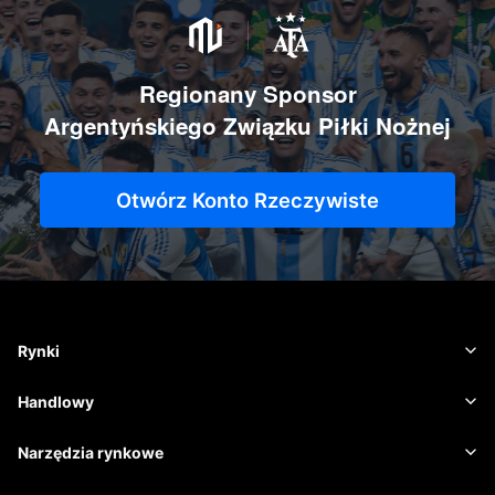
Regionany Sponsor
Argentyńskiego Związku Piłki Nożnej
Otwórz Konto Rzeczywiste
Rynki
Waluta
Handlowy
Towary
Platforma handlowa
Narzędzia rynkowe
Kryptowaluty
Zarządzanie ryzykiem