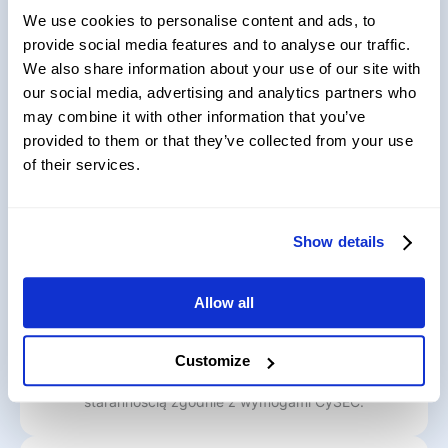
We use cookies to personalise content and ads, to
provide social media features and to analyse our traffic.
Dlaczego ponad 5 miliony
We also share information about your use of our site with
traderów CFD na całym
our social media, advertising and analytics partners who
świecie ufa Mitrade
may combine it with other information that you’ve
provided to them or that they’ve collected from your use
of their services.
TrustScore
4.7
Show details
Allow all
Ochrona środków
Customize
Środki klientów są obsługiwane z najwyższą
starannością zgodnie z wymogami CySEC.