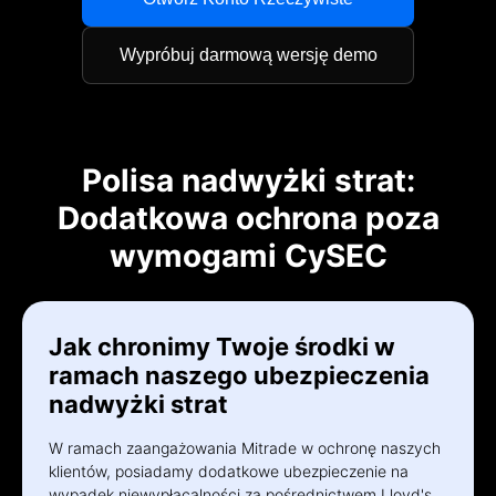
العربية
Wypróbuj darmową wersję demo
简体中文
繁體中文
한국어
Polisa nadwyżki strat:
Dodatkowa ochrona poza
ไทย
wymogami CySEC
Tiếng việt
Bahasa Indonesia
Jak chronimy Twoje środki w
Bahasa Melayu
ramach naszego ubezpieczenia
nadwyżki strat
हिन्दी
W ramach zaangażowania Mitrade w ochronę naszych
klientów, posiadamy dodatkowe ubezpieczenie na
wypadek niewypłacalności za pośrednictwem Lloyd's