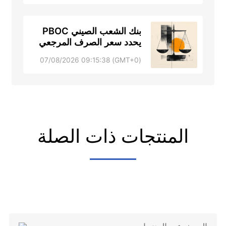
بنك الشعب الصيني PBOC
يحدد سعر الصرف المرجعي
لزوج دولار أمريكي/يوان صيني
(GMT+0) 07/08/2026 09:15:38
USD/CNY عند 6.7904 في
مقابل 6.7895 سابقًا
المنتجات ذات الصلة