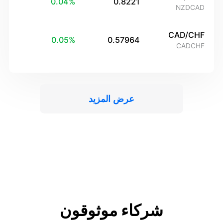
0.04
%
0.8221
NZDCAD
CAD/CHF
0.05
%
0.57964
CADCHF
عرض المزيد
شركاء موثوقون