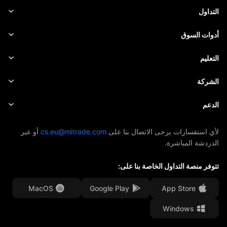
الفوركس
التداول
السلع
منصة التداول
أدوات السوق
العملات الرقمية
إدارة المخاطر
التقويم الاقتصادي
التعليم
الأسهم
الرسوم والتكاليف
الأخبار
الأساسيات
الشركة
المؤشرات
EBook
حول Mitrade
الدعم
صناديق المؤشرات المتداولة
الرعاية AFA
تواصل معنا
لأي استفسارات يرجى الاتصال بنا على
cs.eu@mitrade.com
أو عبر
الدردشة المباشرة.
جوائزنا
مركز المساعدة
تتوفر منصة التداول الخاصة بنا على:
مركز الوسائط
الأسئلة الشائعة
فرص العمل
MacOS
Google Play
App Store
Windows
المستندات القانونية