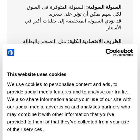
السيولة السوقية:
السيولة المتوفرة في السوق
لكل سهم يمكن أن تؤثر على سعره.
قد تؤدي السيولة المنخفضة إلى تقلبات أكبر في
الأسعار.
الظروف الاقتصادية الكلية:
مثل التضخم والبطالة
والاتجاهات الاقتصادية العالمية، يمكن أن تؤثر على
ثقة المستثمرين وتؤثر في أسعار الأسهم.
أسعار الفائدة:
سياسات البنوك المركزية
This website uses cookies
والتغييرات في أسعار الفائدة يمكن أن تؤثر على
جاذبية الأسهم مقارنةً بفئات الأصول الأخرى.
We use cookies to personalise content and ads, to
provide social media features and to analyse our traffic.
معنويات السوق والمضاربة:
تصورات وتوقعات
We also share information about your use of our site with
المتداولين والتداولات المضاربية قد تؤثر بشكل
our social media, advertising and analytics partners who
كبير في أسعار الأسهم.
may combine it with other information that you’ve
provided to them or that they’ve collected from your use
of their services.