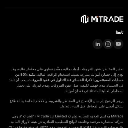
تابعنا
تحذير المخاطر: عقود الفروقات أدوات مالية معقّدة تنطوي على مخاطر عالية، وقد
تؤدي إلى خسارة أموالك بسرعة بسبب استخدام الرافعة المالية.
تتكبد %80 من
حسابات المستثمرين الأفراد الخسائر عند التداول في عقود الفروقات.
يجب أن تأخذ
في الحسبان مدى فهمك لكيفية عمل عقود الفروقات ومدى قدرتك على تحمل
المخاطر العالية المتمثلة في فقدان أموالك.
يرجى الرجوع إلى بيان الإفصاح عن المخاطر والشروط والأحكام الخاصة بنا للاطلاع
بشكل أفضل على المخاطر قبل البدء بالتداول.
Mitrade هو اسم العلامة التجارية لشركة Mitrade EU Limited ("الشركة")، وهي
شركة استثمارية مرخصة وخاضعة للوائح التنظيمية الصادرة عن هيئة الأوراق المالية
والبورصات القبرصية (CySEC) بموجب الترخيص رقم 438/23، ويقع مقرها في: 79