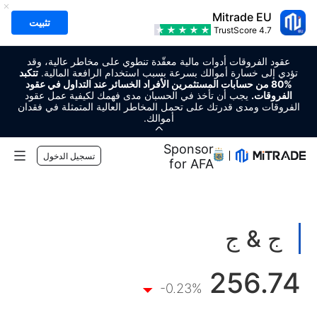
Mitrade EU
تثبيت
TrustScore
4.7
عقود الفروقات أدوات مالية معقّدة تنطوي على مخاطر عالية، وقد
تؤدي إلى خسارة أموالك بسرعة بسبب استخدام الرافعة المالية.
تتكبد
%80 من حسابات المستثمرين الأفراد الخسائر عند التداول في عقود
الفروقات.
يجب أن تأخذ في الحسبان مدى فهمك لكيفية عمل عقود
الفروقات ومدى قدرتك على تحمل المخاطر العالية المتمثلة في فقدان
أموالك.
Regional Sponsor
تسجيل الدخول
for AFA
الأسواق
الفوركس
التداول
ج & ج
السلع
منصة التداول
أدوات السوق
256.74
العملات الرقمية
إدارة المخاطر
التقويم الاقتصادي
-0.23%
التعليم
الأسهم
الرسوم والتكاليف
الأخبار