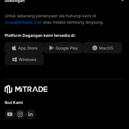
Sokongan
ETF
Penajaan AFA
Hubungi Kami
Untuk sebarang pertanyaan sila hubungi kami di
cs.eu@mitrade.com
atau melalui sembang langsung.
Anugerah Kami
Pusat Bantuan
Platform Dagangan kami tersedia di:
Pusat media
FAQ
Peluang Karir
App Store
Google Play
MacOS
Windows
Dokumen Undang-Undang
Ikut Kami