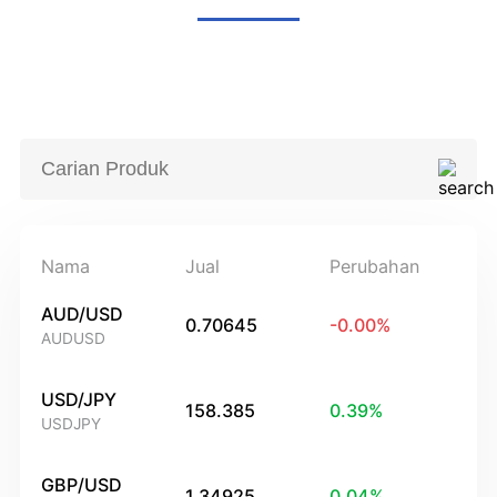
Nama
Jual
Perubahan
AUD/USD
0.70645
-0.00
%
AUDUSD
USD/JPY
158.385
0.39
%
USDJPY
GBP/USD
1.34925
0.04
%