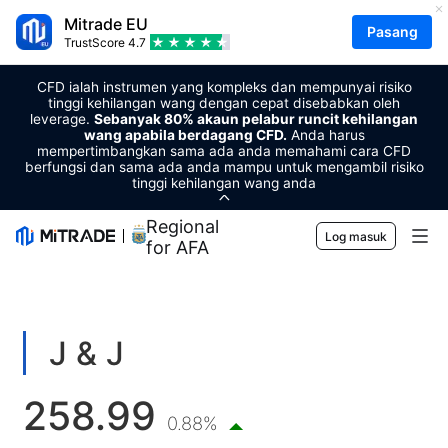
Mitrade EU
Pasang
TrustScore
4.7
CFD ialah instrumen yang kompleks dan mempunyai risiko
tinggi kehilangan wang dengan cepat disebabkan oleh
leverage.
Sebanyak 80% akaun pelabur runcit kehilangan
wang apabila berdagang CFD.
Anda harus
mempertimbangkan sama ada anda memahami cara CFD
berfungsi dan sama ada anda mampu untuk mengambil risiko
tinggi kehilangan wang anda
Regional Sponsor
Log masuk
for AFA
Pasaran
Forex
Berdagang
J & J
Komoditi
Platform Perdagangan
Alat Pasaran
258.99
Mata wang kripto
Pengurusan Risiko
Kalender Ekonomi
0.88%
Pendidikan