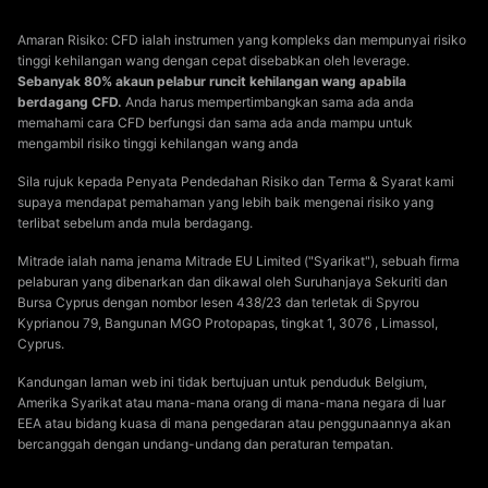
Amaran Risiko: CFD ialah instrumen yang kompleks dan mempunyai risiko
tinggi kehilangan wang dengan cepat disebabkan oleh leverage.
Sebanyak 80% akaun pelabur runcit kehilangan wang apabila
berdagang CFD.
Anda harus mempertimbangkan sama ada anda
memahami cara CFD berfungsi dan sama ada anda mampu untuk
mengambil risiko tinggi kehilangan wang anda
Sila rujuk kepada Penyata Pendedahan Risiko dan Terma & Syarat kami
supaya mendapat pemahaman yang lebih baik mengenai risiko yang
terlibat sebelum anda mula berdagang.
Mitrade ialah nama jenama Mitrade EU Limited ("Syarikat"), sebuah firma
pelaburan yang dibenarkan dan dikawal oleh Suruhanjaya Sekuriti dan
Bursa Cyprus dengan nombor lesen 438/23 dan terletak di Spyrou
Kyprianou 79, Bangunan MGO Protopapas, tingkat 1, 3076 , Limassol,
Cyprus.
Kandungan laman web ini tidak bertujuan untuk penduduk Belgium,
Amerika Syarikat atau mana-mana orang di mana-mana negara di luar
EEA atau bidang kuasa di mana pengedaran atau penggunaannya akan
bercanggah dengan undang-undang dan peraturan tempatan.