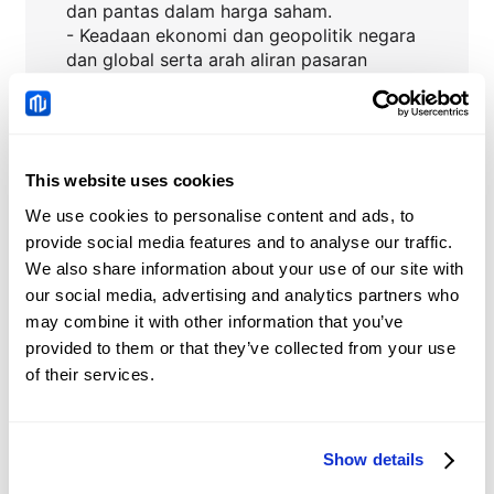
dan pantas dalam harga saham.
- Keadaan ekonomi dan geopolitik negara
dan global serta arah aliran pasaran
saham.
This website uses cookies
JNJ
Berita
We use cookies to personalise content and ads, to
provide social media features and to analyse our traffic.
Australian Dollar:
We also share information about your use of our site with
Hawkish risk before RBA
our social media, advertising and analytics partners who
– Commerzbank
may combine it with other information that you’ve
2026-08-10 14:40:32 (GMT+0)
provided to them or that they’ve collected from your use
of their services.
British Pound
outperforms at the start
Show details
of the UK Q2 GDP data
2026-08-10 14:33:13 (GMT+0)