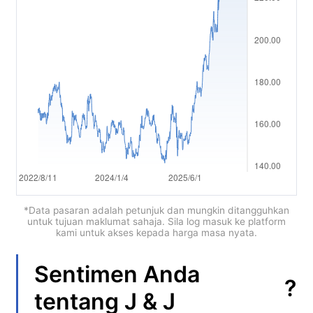
Polski
العربية
简体中文
繁體中文
한국어
ไทย
Tiếng việt
Bahasa Indonesia
*Data pasaran adalah petunjuk dan mungkin ditangguhkan
untuk tujuan maklumat sahaja. Sila log masuk ke platform
kami untuk akses kepada harga masa nyata.
Bahasa Melayu
हिन्दी
Sentimen Anda
?
tentang
J & J