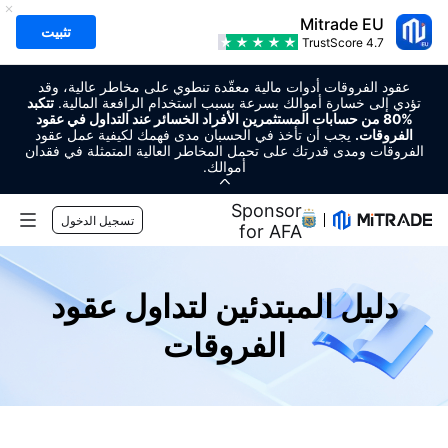
Mitrade EU
تثبيت
TrustScore
4.7
عقود الفروقات أدوات مالية معقّدة تنطوي على مخاطر عالية، وقد
تؤدي إلى خسارة أموالك بسرعة بسبب استخدام الرافعة المالية.
تتكبد
%80 من حسابات المستثمرين الأفراد الخسائر عند التداول في عقود
الفروقات.
يجب أن تأخذ في الحسبان مدى فهمك لكيفية عمل عقود
الفروقات ومدى قدرتك على تحمل المخاطر العالية المتمثلة في فقدان
أموالك.
Regional Sponsor
تسجيل الدخول
for AFA
الأسواق
دليل المبتدئين لتداول عقود
الفوركس
التداول
الفروقات
السلع
منصة التداول
أدوات السوق
العملات الرقمية
إدارة المخاطر
التقويم الاقتصادي
التعليم
الأسهم
الرسوم والتكاليف
الأخبار