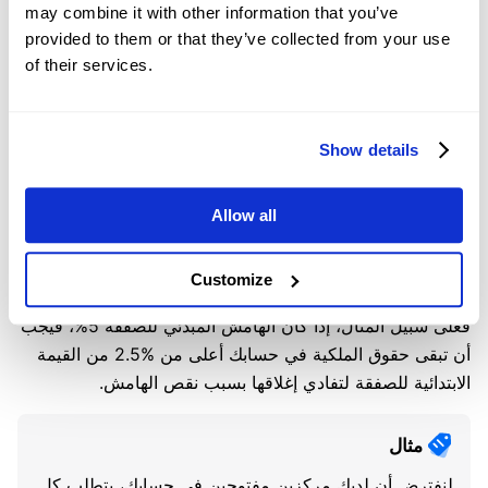
may combine it with other information that you’ve
الاسمية للصفقة. هناك نوعان من الهوامش ينبغي معرفتهما:
provided to them or that they’ve collected from your use
of their services.
1. الهامش المبدئي: هو المبلغ المطلوب لفتح مركز عقد
الفروقات، ويُحدد عادة كنسبة مئوية من القيمة الاسمية للأداة
المالية. على سبيل المثال، إذا كانت متطلبات الهامش المبدئي
Show details
5%، فستحتاج إلى 100$ للتحكم في مركز بقيمة 2,000$ مع
رافعة مالية قدرها 20:1.
Allow all
2. هامش الصيانة: هو الحد الأدنى من حقوق الملكية الذي يجب
الحفاظ عليه في حسابك للإبقاء على مراكزك مفتوحة. يُحدد
Customize
هامش الصيانة عادة بنسبة %50 من الهامش المبدئي لكل أداة؛
فعلى سبيل المثال، إذا كان الهامش المبدئي للصفقة 5%، فيجب
أن تبقى حقوق الملكية في حسابك أعلى من %2.5 من القيمة
الابتدائية للصفقة لتفادي إغلاقها بسبب نقص الهامش.
مثال
لنفترض أن لديك مركزين مفتوحين في حسابك، يتطلب كل