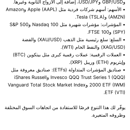
وGBP/USD وUSD/JPY، إضافة إلى الأزواج الثانوية وغيرها.
• الأسهم: أسهم شركات فردية مثل Apple (AAPL) وAmazon
(AMZN) وTesla (TSLA).
• المؤشرات: مؤشرات شهيرة مثل Nasdaq 100 وS&P 500
(SPY) وFTSE 100.
• السلع: سلع رئيسية مثل الذهب (XAU/USD) والفضة
(XAG/USD) والنفط الخام (WTI).
• العملات الرقمية: عملات رقمية كبرى مثل بيتكوين (BTC)
وإيثريوم (ETH) وريبل (XRP).
• صناديق المؤشرات المتداولة (ETFs): صناديق معروفة مثل
Invesco QQQ Trust Series 1 (QQQ) وiShares Russell
2000 ETF (IWM) وVanguard Total Stock Market Index
ETF (VTI).
يوفّر لك هذا التنوع فرصًا للاستفادة من اتجاهات السوق المختلفة
وظروفه المتغيرة.