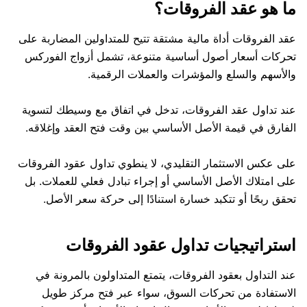
الأساسيات
الشركة
ما هو عقد الفروقات؟
المؤشرات
EBook
حول Mitrade
الدعم
عقد الفروقات أداة مالية مشتقة تتيح للمتداولين المضاربة على
صناديق المؤشرات المتداولة
تحركات أسعار أصول أساسية متنوعة، تشمل أزواج الفوركس
الرعاية AFA
تواصل معنا
AR
والأسهم والسلع والمؤشرات والعملات الرقمية.
جوائزنا
مركز المساعدة
English
عند تداول عقد الفروقات، تدخل في اتفاق مع وسيطك لتسوية
مركز الوسائط
الأسئلة الشائعة
Deutsch
الفارق في قيمة الأصل الأساسي بين وقت فتح العقد وإغلاقه.
فرص العمل
Français
على عكس الاستثمار التقليدي، لا ينطوي تداول عقود الفروقات
المستندات القانونية
على امتلاك الأصل الأساسي أو إجراء تبادل فعلي للعملات. بل
Nederlands
تحقق ربحًا أو تتكبد خسارة استنادًا إلى حركة سعر الأصل.
Español
Italiano
استراتيجيات تداول عقود الفروقات
Português
عند التداول بعقود الفروقات، يتمتع المتداولون بالمرونة في
الاستفادة من تحركات السوق، سواء عبر فتح مركز طويل
Polski