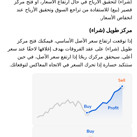
(شراء) لتحقيق الأرباح في حال ارتفاع الأسعار، أو فتح مركز
العربية
قصير (بيع) للاستفادة من تراجع السوق وتحقيق الأرباح عند
انخفاض الأسعار.
简体中文
مركز طويل (شراء)
繁體中文
إذا توقعت ارتفاع سعر الأصل الأساسي، فيمكنك فتح مركز
한국어
طويل (شراء) على عقد الفروقات بهدف إغلاقها لاحقًا عند سعر
أعلى. سيحقق مركزك ربحًا إذا ارتفع سعر الأصل، في حين
ไทย
ستتكبد خسارة إذا تحرك السعر في الاتجاه المعاكس لتوقعاتك.
Tiếng việt
Bahasa Indonesia
Bahasa Melayu
हिन्दी