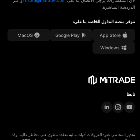
لأي استفسارات يرجى الاتصال بنا على
cs.eu@mitrade.com
أو عبر
الدردشة المباشرة.
جوائزنا
مركز المساعدة
تتوفر منصة التداول الخاصة بنا على:
مركز الوسائط
الأسئلة الشائعة
فرص العمل
MacOS
Google Play
App Store
Windows
المستندات القانونية
تابعنا
تحذير المخاطر: عقود الفروقات أدوات مالية معقّدة تنطوي على مخاطر عالية، وقد