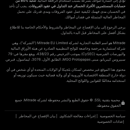
تؤدي إلى خسارة أموالك بسرعة بسبب استخدام الرافعة المالية.
تتكبد %80 من
حسابات المستثمرين الأفراد الخسائر عند التداول في عقود الفروقات.
يجب أن تأخذ
في الحسبان مدى فهمك لكيفية عمل عقود الفروقات ومدى قدرتك على تحمل
المخاطر العالية المتمثلة في فقدان أموالك.
يرجى الرجوع إلى بيان الإفصاح عن المخاطر والشروط والأحكام الخاصة بنا للاطلاع
بشكل أفضل على المخاطر قبل البدء بالتداول.
Mitrade هو اسم العلامة التجارية لشركة Mitrade EU Limited ("الشركة")، وهي
شركة استثمارية مرخصة وخاضعة للوائح التنظيمية الصادرة عن هيئة الأوراق المالية
والبورصات القبرصية (CySEC) بموجب الترخيص رقم 438/23، ويقع مقرها في: 79
سبيروس كيبريانو، مبنى MGO Protopapas، الطابق الأول، 3076، ليماسول، قبرص.
محتوى هذا الموقع غير مخصص لسكان بلجيكا أو الولايات المتحدة أو أي شخص في أي
دولة خارج المنطقة الاقتصادية الأوروبية أو أي ولاية قضائية حيث سيكون توزيعه أو
استخدامه مخالفًا للقوانين واللوائح المحلية.
محمية بتقنية SSL. © حقوق الطبع والنشر محفوظة لشركة Mitrade. جميع
الحقوق محفوظة.
سياسة الخصوصية
إجراءات معالجة الشكاوى
بيان الإفصاح عن المخاطر
إعدادات الخصوصية