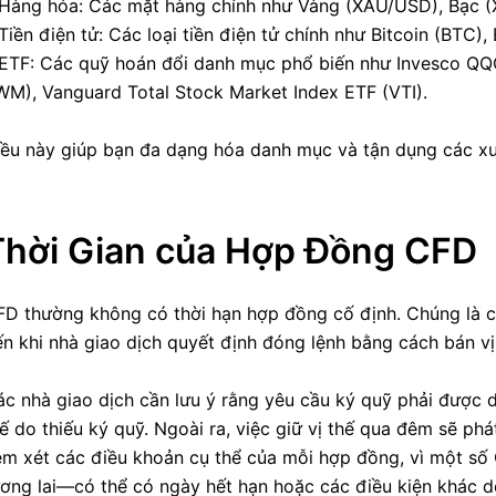
 Hàng hóa: Các mặt hàng chính như Vàng (XAU/USD), Bạc 
Tiền điện tử: Các loại tiền điện tử chính như Bitcoin (BTC)
ETF: Các quỹ hoán đổi danh mục phổ biến như Invesco QQQ 
WM), Vanguard Total Stock Market Index ETF (VTI).
iều này giúp bạn đa dạng hóa danh mục và tận dụng các xu
Thời Gian của Hợp Đồng CFD
D thường không có thời hạn hợp đồng cố định. Chúng là cá
n khi nhà giao dịch quyết định đóng lệnh bằng cách bán vị 
c nhà giao dịch cần lưu ý rằng yêu cầu ký quỹ phải được du
ế do thiếu ký quỹ. Ngoài ra, việc giữ vị thế qua đêm sẽ ph
em xét các điều khoản cụ thể của mỗi hợp đồng, vì một s
ơng lai—có thể có ngày hết hạn hoặc các điều kiện khác d