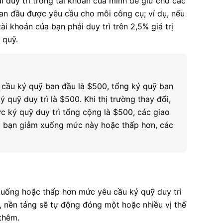
ải duy trì trong tài khoản của mình để giữ cho các
n đầu được yêu cầu cho mỗi công cụ; ví dụ, nếu
i khoản của bạn phải duy trì trên 2,5% giá trị
 quỹ.
êu cầu ký quỹ ban đầu là $500, tổng ký quỹ ban
ý quỹ duy trì là $500. Khi thị trường thay đổi,
c ký quỹ duy trì tổng cộng là $500, các giao
ủa bạn giảm xuống mức này hoặc thấp hơn, các
 xuống hoặc thấp hơn mức yêu cầu ký quỹ duy trì
y, nền tảng sẽ tự động đóng một hoặc nhiều vị thế
thêm.