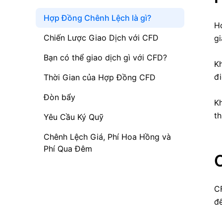
Hợp Đồng Chênh Lệch là gì?
H
Chiến Lược Giao Dịch với CFD
gi
Bạn có thể giao dịch gì với CFD?
Kh
đ
Thời Gian của Hợp Đồng CFD
Đòn bẩy
Kh
th
Yêu Cầu Ký Quỹ
Chênh Lệch Giá, Phí Hoa Hồng và
Phí Qua Đêm
CF
để