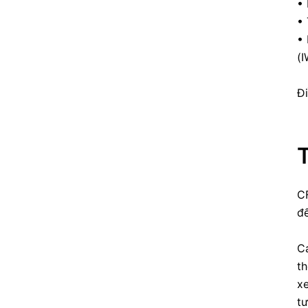
•
• 
• 
(I
Đ
CF
đế
Cá
th
x
tư