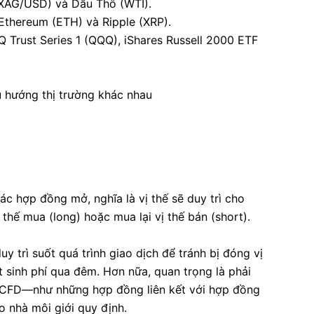
(XAG/USD) và Dầu Thô (WTI).
, Ethereum (ETH) và Ripple (XRP).
Trust Series 1 (QQQ), iShares Russell 2000 ETF
 hướng thị trường khác nhau
c hợp đồng mở, nghĩa là vị thế sẽ duy trì cho
thế mua (long) hoặc mua lại vị thế bán (short).
y trì suốt quá trình giao dịch để tránh bị đóng vị
át sinh phí qua đêm. Hơn nữa, quan trọng là phải
ố CFD—như những hợp đồng liên kết với hợp đồng
o nhà môi giới quy định.