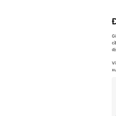
Gi
cầ
dị
Ví
xu