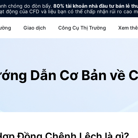
hanh chóng do đòn bẩy.
80% tài khoản nhà đầu tư bán lẻ thu
ạt động của CFD và liệu bạn có thể chấp nhận rủi ro cao m
rường
Giao dịch
Công Cụ Thị Trường
Xem th
ớng Dẫn Cơ Bản về 
Hợp Đồng Chênh Lệch là gì?