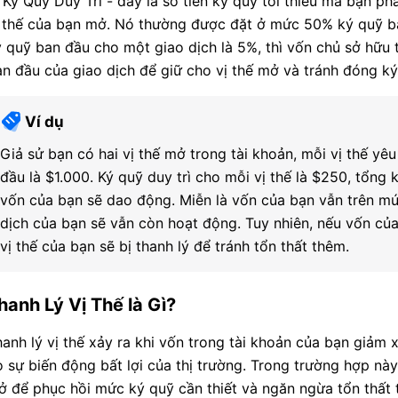
 Ký Quỹ Duy Trì - đây là số tiền ký quỹ tối thiểu mà bạn ph
ị thế của bạn mở. Nó thường được đặt ở mức 50% ký quỹ ba
 quỹ ban đầu cho một giao dịch là 5%, thì vốn chủ sở hữu tà
n đầu của giao dịch để giữ cho vị thế mở và tránh đóng ký
Ví dụ
Giả sử bạn có hai vị thế mở trong tài khoản, mỗi vị thế y
đầu là $1.000. Ký quỹ duy trì cho mỗi vị thế là $250, tổng k
vốn của bạn sẽ dao động. Miễn là vốn của bạn vẫn trên mứ
dịch của bạn sẽ vẫn còn hoạt động. Tuy nhiên, nếu vốn c
vị thế của bạn sẽ bị thanh lý để tránh tổn thất thêm.
hanh Lý Vị Thế là Gì?
anh lý vị thế xảy ra khi vốn trong tài khoản của bạn giảm
 sự biến động bất lợi của thị trường. Trong trường hợp nà
 để phục hồi mức ký quỹ cần thiết và ngăn ngừa tổn thất 