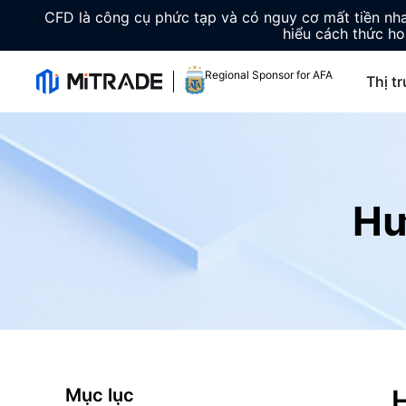
CFD là công cụ phức tạp và có nguy cơ mất tiền n
hiểu cách thức ho
Regional Sponsor for AFA
Thị t
Hư
Mục lục