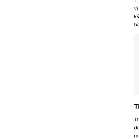
2.
v
ký
ba
T
Th
do
mở