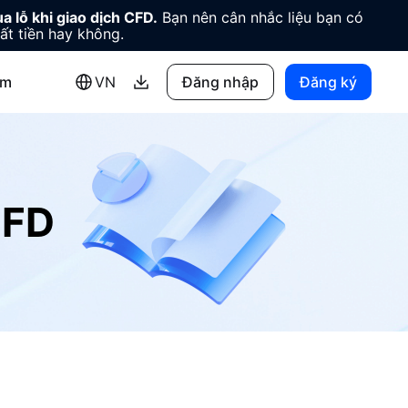
a lỗ khi giao dịch CFD.
Bạn nên cân nhắc liệu bạn có
ất tiền hay không.
êm
VN
Đăng nhập
Đăng ký
CFD