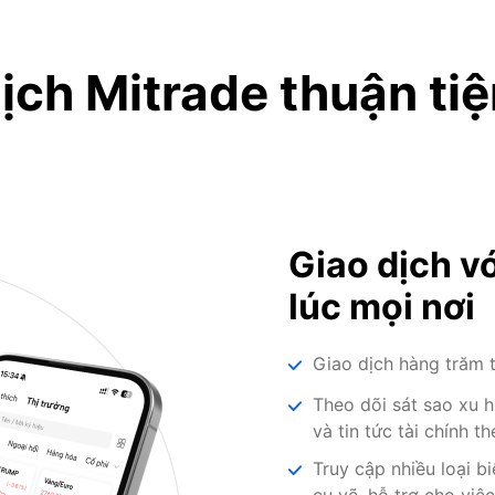
ịch Mitrade thuận ti
Giao dịch v
lúc mọi nơi
Giao dịch hàng trăm t
Theo dõi sát sao xu h
và tin tức tài chính t
Truy cập nhiều loại b
cụ vẽ, hỗ trợ cho việc