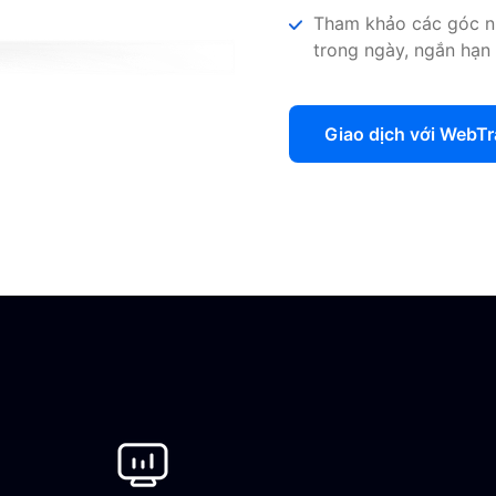
Tham khảo các góc nh
trong ngày, ngắn hạn 
Giao dịch với WebTr