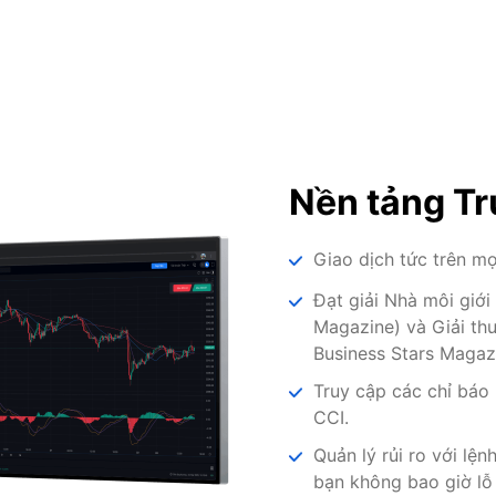
Nền tảng Tr
Giao dịch tức trên m
Đạt giải Nhà môi giớ
Magazine) và Giải th
Business Stars Magaz
Truy cập các chỉ báo
CCI.
Quản lý rủi ro với lệ
bạn không bao giờ lỗ 