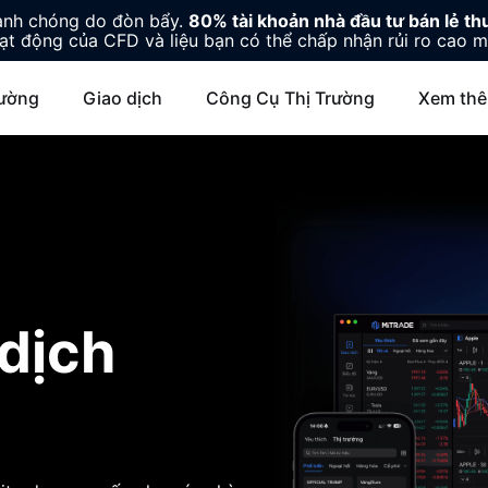
hanh chóng do đòn bẩy.
80% tài khoản nhà đầu tư bán lẻ thu
ạt động của CFD và liệu bạn có thể chấp nhận rủi ro cao m
rường
Giao dịch
Công Cụ Thị Trường
Xem th
 dịch