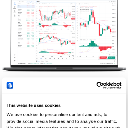
Plataforma online disponível
Negoceie instantaneamente em qualquer
This website uses cookies
computador, sem necessidade de transferências.
We use cookies to personalise content and ads, to
Prémio de "Melhor corretor de CFD global" 2025
provide social media features and to analyse our traffic.
(Revista Global Business Review) e prémio de