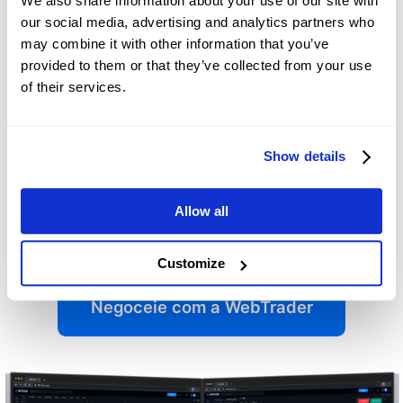
We also share information about your use of our site with
"Melhor segurança dos fundos de clientes"
our social media, advertising and analytics partners who
(Revista World Business Stars).
may combine it with other information that you’ve
provided to them or that they’ve collected from your use
Aceda a indicadores técnicos, incluindo DCMM,
of their services.
KDJ, RSI, TRIX, DMA, CCI.
Efetue a gestão de risco com "Stop Loss",
enquanto a Proteção de saldo negativo garante
Show details
que nunca perderá mais do que o saldo da sua
conta.
Allow all
Obtenha informações de negociação a partir de
análises intradiárias, de curto e médio prazo.
Customize
Negoceie com a WebTrader