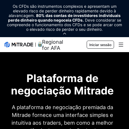
Os CFDs são instrumentos complexos e apresentam um
elevado risco de perder dinheiro rapidamente devido à
alavancagem.
80% das contas de investidores individuais
perde dinheiro quando negoceia CFDs.
Deve considerar se
compreende o funcionamento dos CFDs e se pode arcar com
o elevado risco de perder o seu dinheiro.
Regional Sponsor
Iniciar sessão
for AFA
Mercados
Forex
Trading
Plataforma de
Matérias-primas
Plataforma de negociação
Ferramentas de mercado
negociação Mitrade
Criptomoedas
Gestão de risco
Calendário económico
Formação
A plataforma de negociação premiada da
Ações
Custo e encargos
Notícias
Noções básicas
Empresa
Mitrade fornece uma interface simples e
Índices
intuitiva aos traders, bem como a melhor
EBook
Sobre Mitrade
Apoio