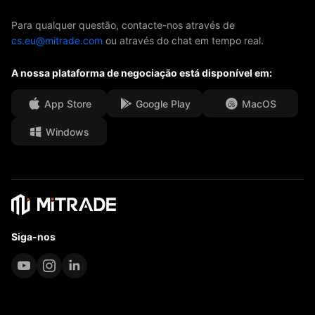
ETFs
Patrocínio da AFA
Contacte-nos
Para qualquer questão, contacte-nos através de
cs.eu@mitrade.com
ou através do chat em tempo real.
Os nossos prémios
Centro de ajuda
A nossa plataforma de negociação está disponível em:
Centro multimédia
PERGUNTAS FREQUENTES
Oportunidades de carreira
App Store
Google Play
MacOS
Windows
Documentos legais
Siga-nos