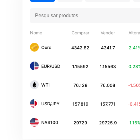
Nome
Comprar
Vender
Alter
Ouro
4342.82
4341.7
2.41
EUR/USD
1.15592
1.15563
0.28
WTI
76.128
76.008
-1.5
USD/JPY
157.819
157.771
-0.4
NAS100
29729
29725.9
1.16