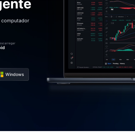
gente
o computador
descarregar
oid
Windows