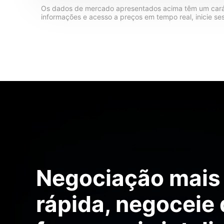
Os dados de mercado apresentados acima têm um carác
informações e acesso a preços em tempo real, inicie se
Negociação mais
rápida, negoceie