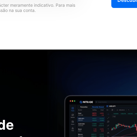
Descubr
ter meramente indicativo. Para mais
ssão na sua conta.
 de