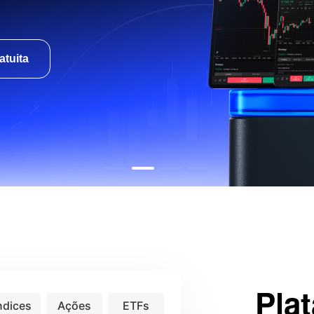
atuita
Plat
ndices
Ações
ETFs