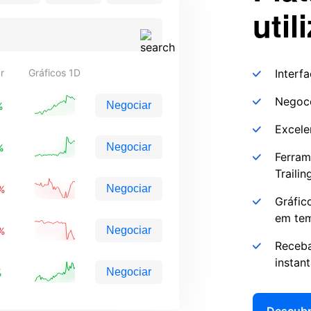
util
ar
Gráficos 1D
Interfa
Negoce
Negociar
%
Excele
Negociar
%
Ferram
Traili
Negociar
0%
Gráfic
em tem
Negociar
1%
Receba
instan
Negociar
%