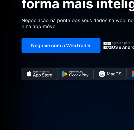
forma mais inteli
Negociação na ponta dos seus dedos na web, n
e na app móvel
Digitalize para 
Negocie com a WebTrader
iOS e Andr
MacOS