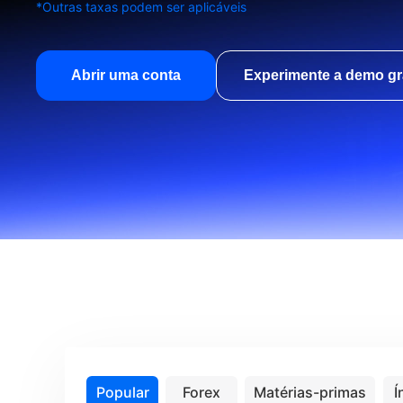
*Outras taxas podem ser aplicáveis
Abrir uma conta
Experimente a demo gr
Popular
Forex
Matérias-primas
Í