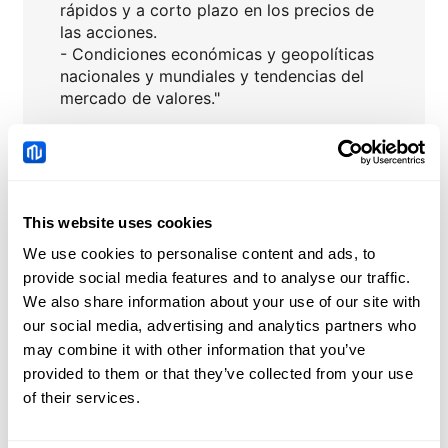
rápidos y a corto plazo en los precios de
las acciones.
- Condiciones económicas y geopolíticas
nacionales y mundiales y tendencias del
mercado de valores."
Haga clic para consultar más información
sobre las acciones
:
Calendario de dividendos 2023
▶
This website uses cookies
Calendario de resultados empresariales
▶
We use cookies to personalise content and ads, to
provide social media features and to analyse our traffic.
We also share information about your use of our site with
our social media, advertising and analytics partners who
ABT
Noticias
may combine it with other information that you’ve
provided to them or that they’ve collected from your use
El EUR/JPY se recupera
of their services.
del mínimo de la sesión
pero cotiza a la baja el