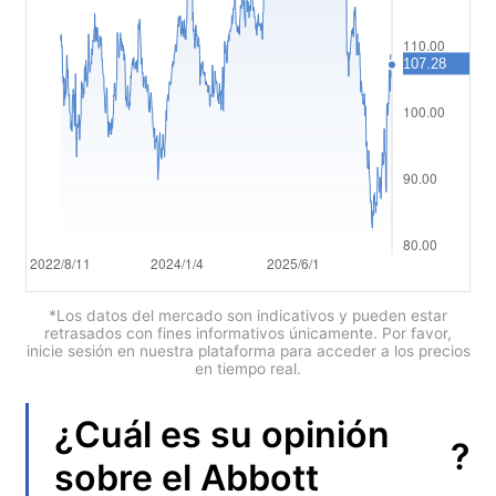
العربية
简体中文
繁體中文
한국어
ไทย
Tiếng việt
Bahasa Indonesia
*Los datos del mercado son indicativos y pueden estar
retrasados con fines informativos únicamente. Por favor,
inicie sesión en nuestra plataforma para acceder a los precios
Bahasa Melayu
en tiempo real.
हिन्दी
¿Cuál es su opinión
?
sobre el
Abbott