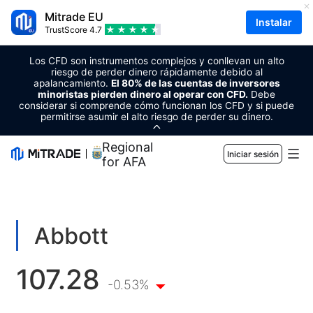
Mitrade EU
Instalar
TrustScore
4.7
Los CFD son instrumentos complejos y conllevan un alto
riesgo de perder dinero rápidamente debido al
apalancamiento.
El 80% de las cuentas de inversores
minoristas pierden dinero al operar con CFD.
Debe
considerar si comprende cómo funcionan los CFD y si puede
permitirse asumir el alto riesgo de perder su dinero.
Regional Sponsor
Iniciar sesión
for AFA
Mercados
Forex
Comercio
Abbott
Materias primas
Plataforma de trading
Herramientas de mercado
107.28
CRIPTOMONEDAS
Gestión de riesgo
Calendario económico
-0.53%
Educación
Acciones
Costo y cargos
Noticias