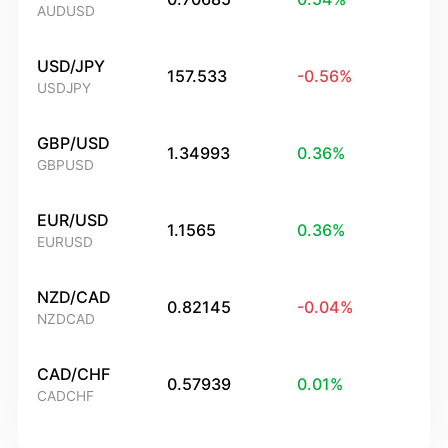
AUDUSD
USD/JPY
157.533
-0.56
%
USDJPY
GBP/USD
1.34993
0.36
%
GBPUSD
EUR/USD
1.1565
0.36
%
EURUSD
NZD/CAD
0.82145
-0.04
%
NZDCAD
CAD/CHF
0.57939
0.01
%
CADCHF