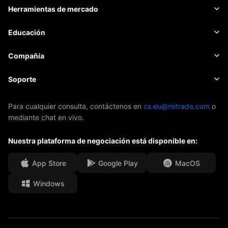
Materias primas
Plataforma de trading
Herramientas de mercado
CRIPTOMONEDAS
Gestión de riesgo
Calendario económico
Educación
Acciones
Costo y cargos
Noticias
Básica
Compañía
Índices
EBook
Sobre Mitrade
Soporte
ETFs
Patrocinio de AFA
Contacto
Para cualquier consulta, contáctenos en
cs.eu@mitrade.com
o
mediante chat en vivo.
Nuestros premios
Centro de ayuda
Nuestra plataforma de negociación está disponible en:
Centro de medios
F.A.Q.
Oportunidades de Carrera
App Store
Google Play
MacOS
Windows
Documentos Legales