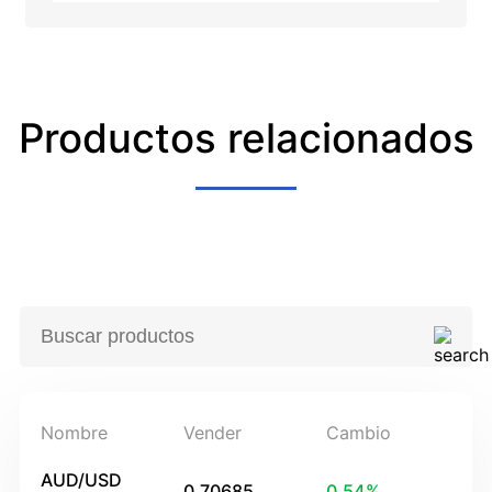
estadounidense – UOB
Productos relacionados
Nombre
Vender
Cambio
AUD/USD
0.70685
0.54
%