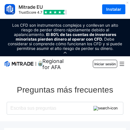
Mitrade EU
Instalar
TrustScore
4.7
Los CFD son instrumentos complejos y conllevan un alto
riesgo de perder dinero rápidamente debido al
apalancamiento.
El 80% de las cuentas de inversores
minoristas pierden dinero al operar con CFD.
Debe
considerar si comprende cómo funcionan los CFD y si puede
permitirse asumir el alto riesgo de perder su dinero.
Regional Sponsor
Iniciar sesión
for AFA
Mercados
Preguntas más frecuentes
Forex
Comercio
Materias primas
Plataforma de trading
Herramientas de mercado
CRIPTOMONEDAS
Gestión de riesgo
Calendario económico
Educación
Acciones
Costo y cargos
Noticias