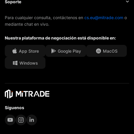
Sobre Mitrade
Soporte
ETFs
Patrocinio de AFA
Contacto
Para cualquier consulta, contáctenos en
cs.eu@mitrade.com
o
mediante chat en vivo.
Nuestros premios
Centro de ayuda
Nuestra plataforma de negociación está disponible en:
Centro de medios
F.A.Q.
Oportunidades de Carrera
App Store
Google Play
MacOS
Windows
Documentos Legales
Síguenos