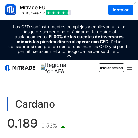
Mitrade EU
Instalar
TrustScore
4.7
Los CFD son instrumentos complejos y conllevan un alto
riesgo de perder dinero rápidamente debido al
apalancamiento.
El 80% de las cuentas de inversores
minoristas pierden dinero al operar con CFD.
Debe
considerar si comprende cómo funcionan los CFD y si puede
permitirse asumir el alto riesgo de perder su dinero.
Regional Sponsor
Iniciar sesión
for AFA
Mercados
Forex
Comercio
Cardano
Materias primas
Plataforma de trading
Herramientas de mercado
0.189
CRIPTOMONEDAS
Gestión de riesgo
Calendario económico
0.53%
Educación
Acciones
Costo y cargos
Noticias