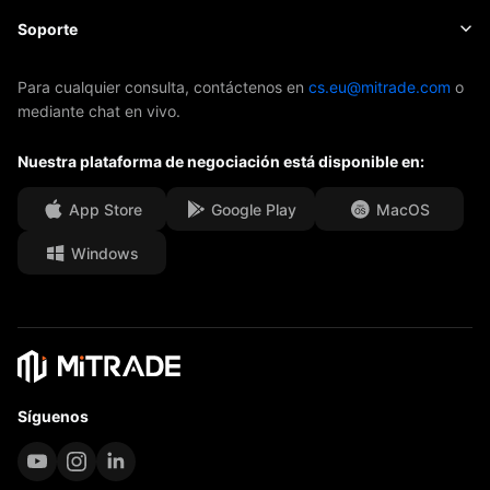
Índices
EBook
Sobre Mitrade
Soporte
ETFs
Patrocinio de AFA
Contacto
Para cualquier consulta, contáctenos en
cs.eu@mitrade.com
o
mediante chat en vivo.
Nuestros premios
Centro de ayuda
Nuestra plataforma de negociación está disponible en:
Centro de medios
F.A.Q.
Oportunidades de Carrera
App Store
Google Play
MacOS
Windows
Documentos Legales
Síguenos