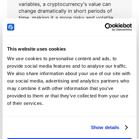
variables, a cryptocurrency's value can
change dramatically in short periods of
time, making it a more risky and volatile
asset class.
This website uses cookies
We use cookies to personalise content and ads, to
ADAUSD
Noticias
provide social media features and to analyse our traffic.
We also share information about your use of our site with
our social media, advertising and analytics partners who
La Libra Esterlina se
may combine it with other information that you’ve
mantiene estable por
provided to them or that they’ve collected from your use
encima de 1.3450
2026-08-06 09:18:30 (GMT+0)
of their services.
mientras las esperanzas
sobre Irán y la
reevaluación de la Fed
pesan sobre el USD
El Euro se fortalece por
Show details
encima de 1.1550 ante