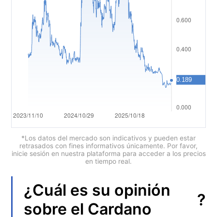
العربية
简体中文
繁體中文
한국어
ไทย
Tiếng việt
Bahasa Indonesia
*Los datos del mercado son indicativos y pueden estar
retrasados con fines informativos únicamente. Por favor,
inicie sesión en nuestra plataforma para acceder a los precios
Bahasa Melayu
en tiempo real.
हिन्दी
¿Cuál es su opinión
?
sobre el
Cardano