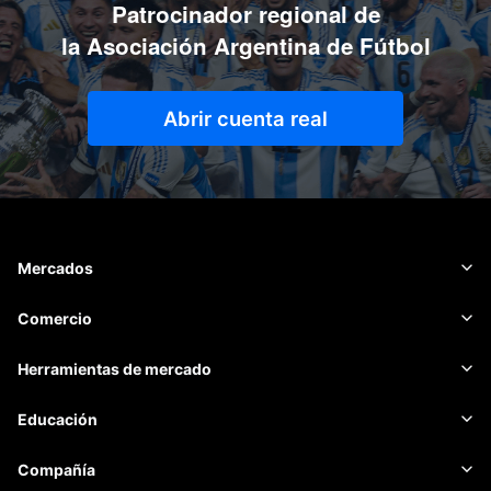
Patrocinador regional de
la Asociación Argentina de Fútbol
Abrir cuenta real
Mercados
Forex
Comercio
Materias primas
Plataforma de trading
Herramientas de mercado
CRIPTOMONEDAS
Gestión de riesgo
Calendario económico
Educación
Acciones
Costo y cargos
Noticias
Básica
Compañía