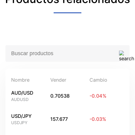
Nombre
Vender
Cambio
AUD/USD
0.70538
-0.04
%
AUDUSD
USD/JPY
157.677
-0.03
%
USDJPY