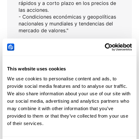
rápidos y a corto plazo en los precios de
las acciones.
- Condiciones económicas y geopolíticas
nacionales y mundiales y tendencias del
mercado de valores."
Haga clic para consultar más información
sobre las acciones
:
Calendario de dividendos 2023
▶
This website uses cookies
Calendario de resultados empresariales
▶
We use cookies to personalise content and ads, to
provide social media features and to analyse our traffic.
We also share information about your use of our site with
our social media, advertising and analytics partners who
CAT
Noticias
may combine it with other information that you’ve
provided to them or that they’ve collected from your use
Brent: Las tensiones
of their services.
entre EE.UU. e Irán
respaldan los precios –