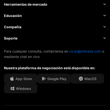
Materias primas
Plataforma de trading
Herramientas de mercado
CRIPTOMONEDAS
Gestión de riesgo
Calendario económico
Educación
Acciones
Costo y cargos
Noticias
Básica
Compañía
Índices
EBook
Sobre Mitrade
Soporte
ETFs
Patrocinio de AFA
Contacto
Para cualquier consulta, contáctenos en
cs.eu@mitrade.com
o
mediante chat en vivo.
Nuestros premios
Centro de ayuda
Nuestra plataforma de negociación está disponible en:
Centro de medios
F.A.Q.
Oportunidades de Carrera
App Store
Google Play
MacOS
Windows
Documentos Legales