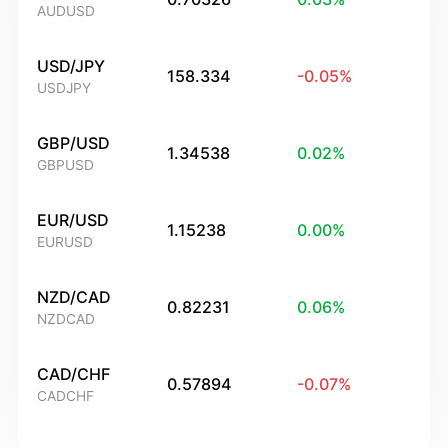
AUDUSD
USD/JPY
158.334
-0.05
%
USDJPY
GBP/USD
1.34538
0.02
%
GBPUSD
EUR/USD
1.15238
0.00
%
EURUSD
NZD/CAD
0.82231
0.06
%
NZDCAD
CAD/CHF
0.57894
-0.07
%
CADCHF