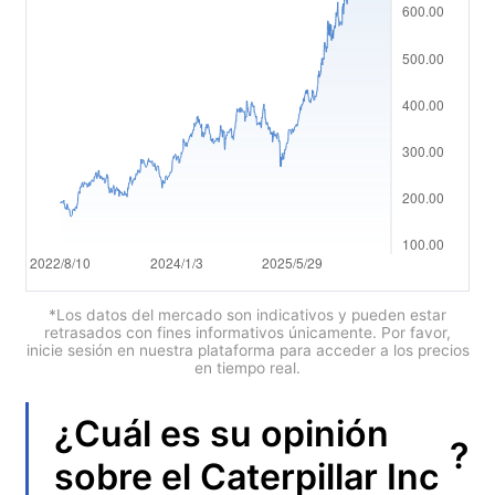
العربية
简体中文
繁體中文
한국어
ไทย
Tiếng việt
Bahasa Indonesia
*Los datos del mercado son indicativos y pueden estar
retrasados con fines informativos únicamente. Por favor,
inicie sesión en nuestra plataforma para acceder a los precios
Bahasa Melayu
en tiempo real.
हिन्दी
¿Cuál es su opinión
?
sobre el
Caterpillar Inc