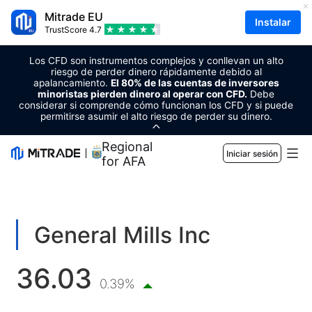
Mitrade EU
Instalar
TrustScore
4.7
Los CFD son instrumentos complejos y conllevan un alto
riesgo de perder dinero rápidamente debido al
apalancamiento.
El 80% de las cuentas de inversores
minoristas pierden dinero al operar con CFD.
Debe
considerar si comprende cómo funcionan los CFD y si puede
permitirse asumir el alto riesgo de perder su dinero.
Regional Sponsor
Iniciar sesión
for AFA
Mercados
Forex
Comercio
General Mills Inc
Materias primas
Plataforma de trading
Herramientas de mercado
36.03
CRIPTOMONEDAS
Gestión de riesgo
Calendario económico
0.39%
Educación
Acciones
Costo y cargos
Noticias