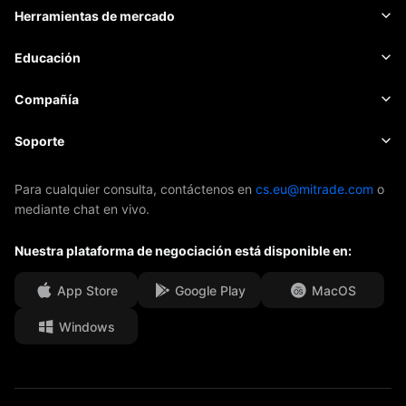
Materias primas
Plataforma de trading
Herramientas de mercado
CRIPTOMONEDAS
Gestión de riesgo
Calendario económico
Educación
Acciones
Costo y cargos
Noticias
Básica
Compañía
Índices
EBook
Sobre Mitrade
Soporte
ETFs
Patrocinio de AFA
Contacto
Para cualquier consulta, contáctenos en
cs.eu@mitrade.com
o
mediante chat en vivo.
Nuestros premios
Centro de ayuda
Nuestra plataforma de negociación está disponible en:
Centro de medios
F.A.Q.
Oportunidades de Carrera
App Store
Google Play
MacOS
Windows
Documentos Legales