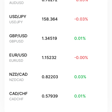
AUDUSD
USD/JPY
158.364
-0.03
%
USDJPY
GBP/USD
1.34519
0.01
%
GBPUSD
EUR/USD
1.15232
-0.00
%
EURUSD
NZD/CAD
0.82203
0.03
%
NZDCAD
CAD/CHF
0.57939
0.01
%
CADCHF