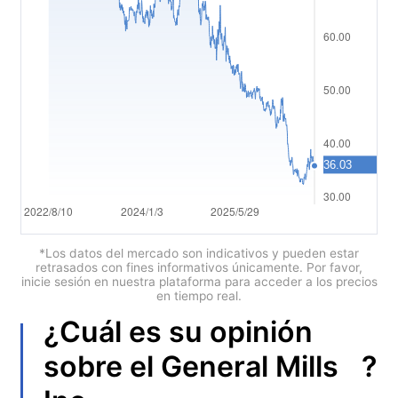
العربية
简体中文
繁體中文
한국어
ไทย
Tiếng việt
Bahasa Indonesia
*Los datos del mercado son indicativos y pueden estar
retrasados con fines informativos únicamente. Por favor,
inicie sesión en nuestra plataforma para acceder a los precios
Bahasa Melayu
en tiempo real.
¿Cuál es su opinión
हिन्दी
?
sobre el
General Mills