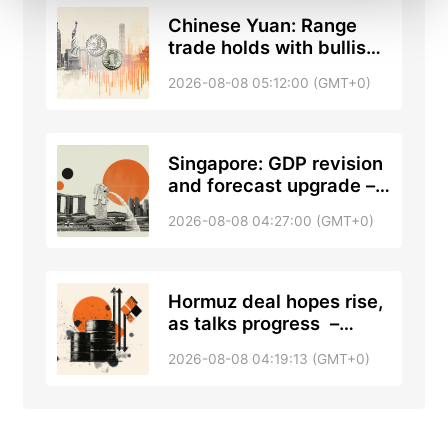
Chinese Yuan: Range
trade holds with bullish
tone against US Dollar –
2026-08-08 05:12:00 (GMT+0)
UOB
Singapore: GDP revision
and forecast upgrade –
DBS
2026-08-08 04:27:00 (GMT+0)
Hormuz deal hopes rise,
as talks progress –
RTRS, ABC News
2026-08-08 04:19:13 (GMT+0)