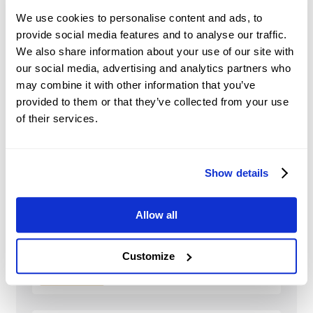
attractiveness of shares compared to
We use cookies to personalise content and ads, to
other asset classes.
provide social media features and to analyse our traffic.
We also share information about your use of our site with
Market Sentiment and
our social media, advertising and analytics partners who
Speculation:
traders’ perceptions and
expectations and speculative trading may
may combine it with other information that you’ve
significantly influence shares’ prices.
provided to them or that they’ve collected from your use
of their services.
Show details
ADSK
Actualités
Allow all
China: Credit demand
and liquidity trends –
Customize
DBS
2026-08-08 05:51:00 (GMT+0)