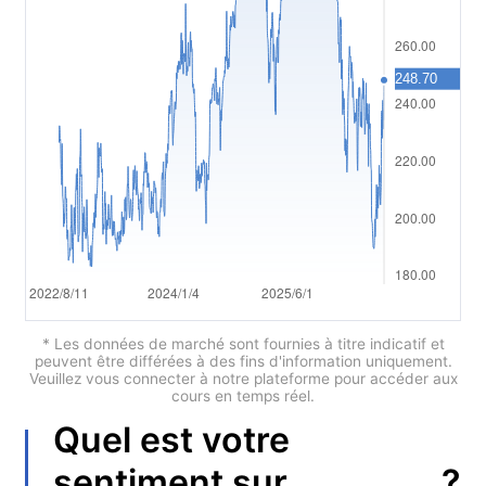
Polski
العربية
简体中文
繁體中文
한국어
ไทย
Tiếng việt
Bahasa Indonesia
* Les données de marché sont fournies à titre indicatif et
peuvent être différées à des fins d'information uniquement.
Veuillez vous connecter à notre plateforme pour accéder aux
Bahasa Melayu
cours en temps réel.
Quel est votre
हिन्दी
?
sentiment sur