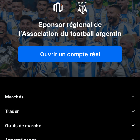
Sponsor régional de
l'Association du football argentin
Ouvrir un compte réel
Marchés
Forex
Trader
Matières premières
Plateforme de trading
Outils de marché
Cryptomonnaies
Gestion des risques
Calendrier économique
Apprentissage