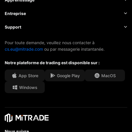
Actions
Coûts et frais
Actualités
Principes de base
Entreprise
Indices
EBook
À propos de Mitrade
Support
ETF
Parrainage de l'AFA
Contactez-nous
Pour toute demande, veuillez nous contacter à
cs.eu@mitrade.com
ou par messagerie instantanée.
Nos distinctions
Centre d'aide
Notre plateforme de trading est disponible sur :
Centre média
FAQ
Opportunités de carrière
App Store
Google Play
MacOS
Windows
Documents juridiques
Nous suivre