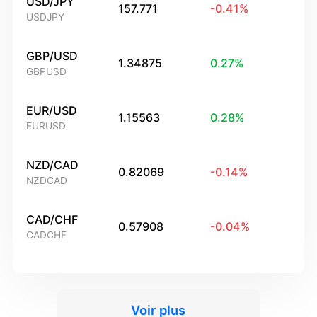
USD/JPY
157.771
-0.41
%
USDJPY
GBP/USD
1.34875
0.27
%
GBPUSD
EUR/USD
1.15563
0.28
%
EURUSD
NZD/CAD
0.82069
-0.14
%
NZDCAD
CAD/CHF
0.57908
-0.04
%
CADCHF
Voir plus