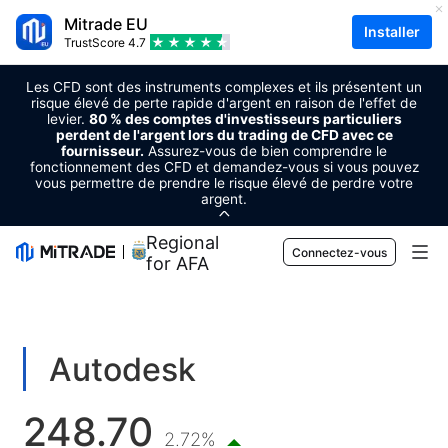
Mitrade EU
Installer
TrustScore
4.7
Les CFD sont des instruments complexes et ils présentent un
risque élevé de perte rapide d'argent en raison de l'effet de
levier.
80 % des comptes d'investisseurs particuliers
perdent de l'argent lors du trading de CFD avec ce
fournisseur.
Assurez-vous de bien comprendre le
fonctionnement des CFD et demandez-vous si vous pouvez
vous permettre de prendre le risque élevé de perdre votre
argent.
Regional Sponsor
Connectez-vous
for AFA
Marchés
Forex
Trader
Autodesk
Matières premières
Plateforme de trading
Outils de marché
248.70
Cryptomonnaies
Gestion des risques
Calendrier économique
2.72%
Apprentissage