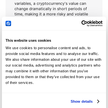
variables, a cryptocurrency's value can
change dramatically in short periods of
time, making it a more risky and volatile
asset class.
This website uses cookies
We use cookies to personalise content and ads, to
CRVUSD
Berita
provide social media features and to analyse our traffic.
We also share information about your use of our site with
Tiongkok: Permintaan
our social media, advertising and analytics partners who
kredit dan tren likuiditas
may combine it with other information that you’ve
– DBS
provided to them or that they’ve collected from your use
2026-08-08 05:51:40 (GMT+0)
of their services.
Yuan Tiongkok:
Show details
Perdagangan dalam