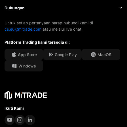
Indeks
EBook
Tentang Mitrade
Dukungan
ETF
Sponsor AFA
Hubungi Kami
Untuk setiap pertanyaan harap hubungi kami di
cs.eu@mitrade.com
atau melalui live chat.
Penghargaan Kami
Pusat Bantuan
Platform Trading kami tersedia di:
Pusat Media
FAQ
kesempatan Kerja
App Store
Google Play
MacOS
Windows
Dokumen Hukum
Ikuti Kami