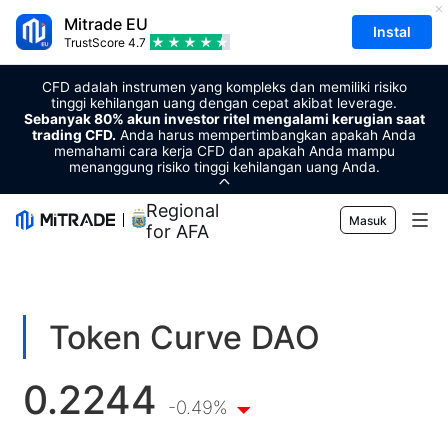
Mitrade EU
Instal
TrustScore
4.7
CFD adalah instrumen yang kompleks dan memiliki risiko
tinggi kehilangan uang dengan cepat akibat leverage.
Sebanyak 80% akun investor ritel mengalami kerugian saat
trading CFD.
Anda harus mempertimbangkan apakah Anda
memahami cara kerja CFD dan apakah Anda mampu
menanggung risiko tinggi kehilangan uang Anda.
Regional Sponsor
Masuk
for AFA
Pasar
Forex
Trading
Token Curve DAO
Komoditas
Platform Perdagangan
Alat Pasar
0.2244
Mata uang kripto
Manajemen Risiko
Kalender Ekonomi
-0.49%
Edukasi
Saham
Harga dan Biaya
Berita