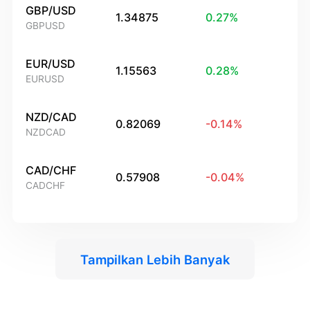
GBP/USD
1.34875
0.27
%
GBPUSD
EUR/USD
1.15563
0.28
%
EURUSD
NZD/CAD
0.82069
-0.14
%
NZDCAD
CAD/CHF
0.57908
-0.04
%
CADCHF
Tampilkan Lebih Banyak