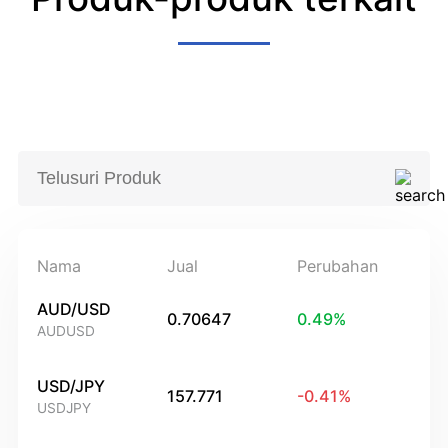
Nama
Jual
Perubahan
AUD/USD
0.70647
0.49
%
AUDUSD
USD/JPY
157.771
-0.41
%
USDJPY