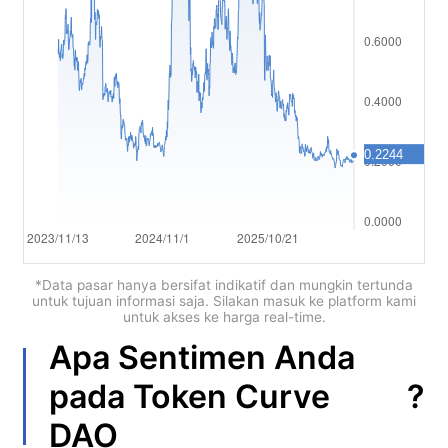
العربية
简体中文
繁體中文
한국어
ไทย
Tiếng việt
Bahasa Indonesia
*Data pasar hanya bersifat indikatif dan mungkin tertunda
untuk tujuan informasi saja. Silakan masuk ke platform kami
untuk akses ke harga real-time.
Bahasa Melayu
Apa Sentimen Anda
हिन्दी
?
pada
Token Curve
DAO