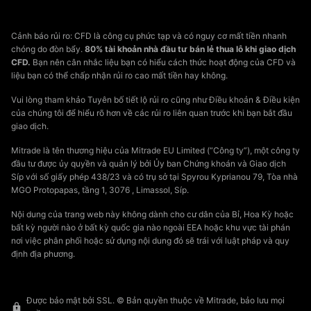
Cảnh báo rủi ro: CFD là công cụ phức tạp và có nguy cơ mất tiền nhanh
chóng do đòn bẩy.
80% tài khoản nhà đầu tư bán lẻ thua lỗ khi giao dịch
CFD.
Bạn nên cân nhắc liệu bạn có hiểu cách thức hoạt động của CFD và
liệu bạn có thể chấp nhận rủi ro cao mất tiền hay không.
Vui lòng tham khảo Tuyên bố tiết lộ rủi ro cũng như Điều khoản & Điều kiện
của chúng tôi để hiểu rõ hơn về các rủi ro liên quan trước khi bạn bắt đầu
giao dịch.
Mitrade là tên thương hiệu của Mitrade EU Limited (“Công ty”), một công ty
đầu tư được ủy quyền và quản lý bởi Ủy ban Chứng khoán và Giao dịch
Síp với số giấy phép 438/23 và có trụ sở tại Spyrou Kyprianou 79, Tòa nhà
MGO Protopapas, tầng 1, 3076 , Limassol, Síp.
Nội dung của trang web này không dành cho cư dân của Bỉ, Hoa Kỳ hoặc
bất kỳ người nào ở bất kỳ quốc gia nào ngoài EEA hoặc khu vực tài phán
nơi việc phân phối hoặc sử dụng nội dung đó sẽ trái với luật pháp và quy
định địa phương.
Được bảo mật bởi SSL. © Bản quyền thuộc về Mitrade, bảo lưu mọi