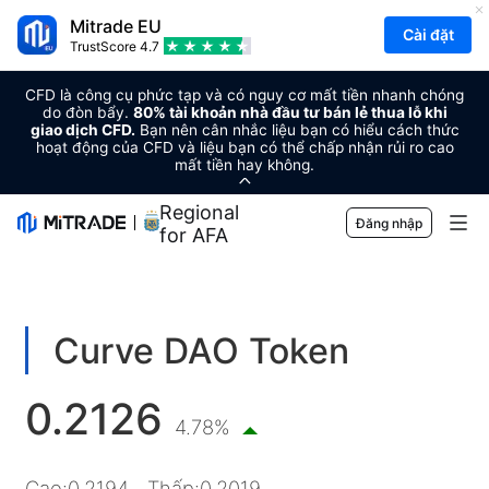
Mitrade EU
Cài đặt
TrustScore
4.7
CFD là công cụ phức tạp và có nguy cơ mất tiền nhanh chóng
do đòn bẩy.
80% tài khoản nhà đầu tư bán lẻ thua lỗ khi
giao dịch CFD.
Bạn nên cân nhắc liệu bạn có hiểu cách thức
hoạt động của CFD và liệu bạn có thể chấp nhận rủi ro cao
mất tiền hay không.
Regional Sponsor
Đăng nhập
for AFA
Thị trường
Ngoại hối
Giao dịch
Curve DAO Token
Hàng hóa
Nền tảng giao dịch
Công Cụ Thị Trường
0.2126
Tiền điện tử
Quản lý rủi ro
Lịch kinh tế
4.78%
Giáo dục
Chứng khoán
Chi phí và Các Khoản Phí
Tin tức
Kiến thức cơ bản
Công ty
Cao
:
0.2194
Thấp
:
0.2019