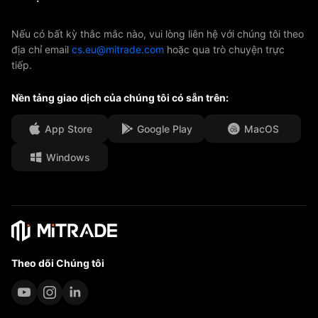
ETF
Tài trợ AFA
Liên hệ chúng tôi
Nếu có bất kỳ thắc mắc nào, vui lòng liên hệ với chúng tôi theo
địa chỉ email
cs.eu@mitrade.com
hoặc qua trò chuyện trực
Giải thưởng & Chứng nhận
Trung tâm Hỗ trợ
tiếp.
Trung tâm Truyền thông
Câu hỏi thường gặp
Nền tảng giao dịch của chúng tôi có sẵn trên:
Cơ hội việc làm
App Store
Google Play
MacOS
Tài liệu pháp lý
Windows
Theo dõi Chúng tôi