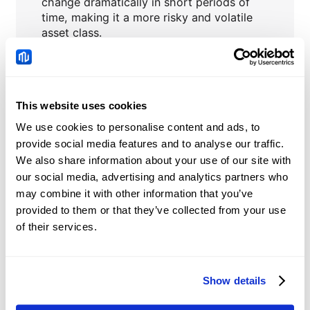
change dramatically in short periods of
time, making it a more risky and volatile
asset class.
This website uses cookies
CRVUSD
Tin tức
We use cookies to personalise content and ads, to
provide social media features and to analyse our traffic.
We also share information about your use of our site with
Won Hàn Quốc: Trường
our social media, advertising and analytics partners who
hợp đảo chiều dòng tiền
may combine it with other information that you’ve
đang hình thành –
2026-08-07 03:35:38 (GMT+0)
Societe Generale
provided to them or that they’ve collected from your use
of their services.
Bảng Anh: Tâm lý bù đắp
cho chênh lệch lãi suất
Show details
yếu hơn – Scotiabank
2026-08-07 03:27:35 (GMT+0)