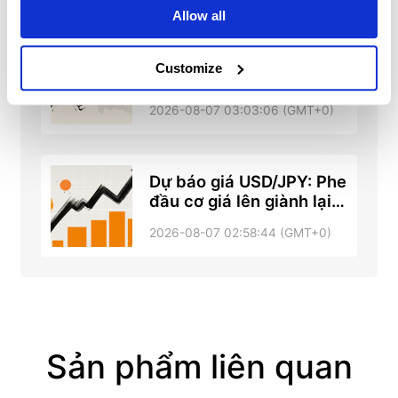
Allow all
Banxico giữ nguyên lãi
Customize
suất ở mức 6,50% như
dự kiến
2026-08-07 03:03:06 (GMT+0)
Dự báo giá USD/JPY: Phe
đầu cơ giá lên giành lại
đường SMA 200 ngày
2026-08-07 02:58:44 (GMT+0)
trong bối cảnh phục hồi
Sản phẩm liên quan