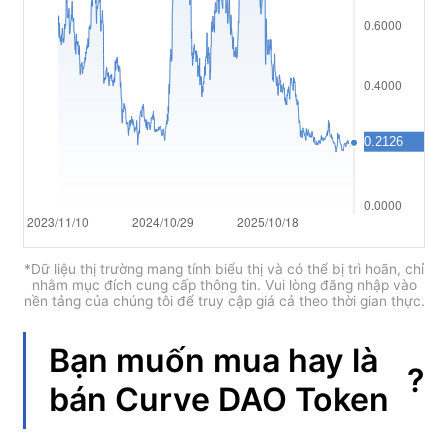
العربية
简体中文
繁體中文
한국어
ไทย
Tiếng việt
Bahasa Indonesia
*Dữ liệu thị trường mang tính biểu thị và có thể bị trì hoãn, chỉ
nhằm mục đích cung cấp thông tin. Vui lòng đăng nhập vào
nền tảng của chúng tôi để truy cập giá cả theo thời gian thực.
Bahasa Melayu
हिन्दी
Bạn muốn mua hay là
?
bán
Curve DAO Token