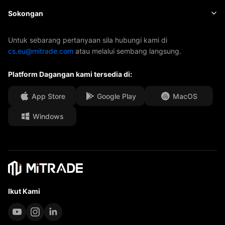
Indeks
EBook
Tentang Mitrade
Sokongan
ETF
Penajaan AFA
Hubungi Kami
Untuk sebarang pertanyaan sila hubungi kami di
cs.eu@mitrade.com
atau melalui sembang langsung.
Anugerah Kami
Pusat Bantuan
Platform Dagangan kami tersedia di:
Pusat media
FAQ
Peluang Karir
App Store
Google Play
MacOS
Windows
Dokumen Undang-Undang
Ikut Kami