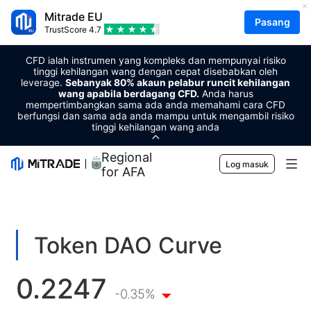
Mitrade EU
Pasang
TrustScore
4.7
CFD ialah instrumen yang kompleks dan mempunyai risiko
tinggi kehilangan wang dengan cepat disebabkan oleh
leverage.
Sebanyak 80% akaun pelabur runcit kehilangan
wang apabila berdagang CFD.
Anda harus
mempertimbangkan sama ada anda memahami cara CFD
berfungsi dan sama ada anda mampu untuk mengambil risiko
tinggi kehilangan wang anda
Regional Sponsor
Log masuk
for AFA
Pasaran
Forex
Berdagang
Token DAO Curve
Komoditi
Platform Perdagangan
Alat Pasaran
0.2247
Mata wang kripto
Pengurusan Risiko
Kalender Ekonomi
-0.35%
Pendidikan