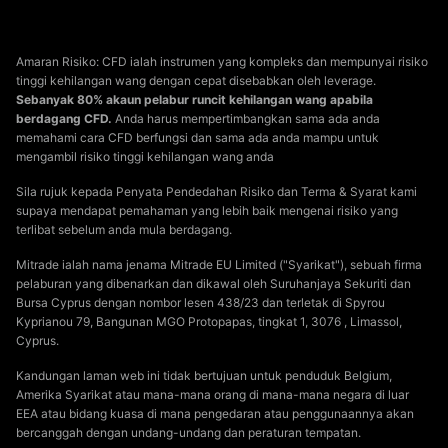
Amaran Risiko: CFD ialah instrumen yang kompleks dan mempunyai risiko
tinggi kehilangan wang dengan cepat disebabkan oleh leverage.
Sebanyak 80% akaun pelabur runcit kehilangan wang apabila
berdagang CFD.
Anda harus mempertimbangkan sama ada anda
memahami cara CFD berfungsi dan sama ada anda mampu untuk
mengambil risiko tinggi kehilangan wang anda
Sila rujuk kepada Penyata Pendedahan Risiko dan Terma & Syarat kami
supaya mendapat pemahaman yang lebih baik mengenai risiko yang
terlibat sebelum anda mula berdagang.
Mitrade ialah nama jenama Mitrade EU Limited ("Syarikat"), sebuah firma
pelaburan yang dibenarkan dan dikawal oleh Suruhanjaya Sekuriti dan
Bursa Cyprus dengan nombor lesen 438/23 dan terletak di Spyrou
Kyprianou 79, Bangunan MGO Protopapas, tingkat 1, 3076 , Limassol,
Cyprus.
Kandungan laman web ini tidak bertujuan untuk penduduk Belgium,
Amerika Syarikat atau mana-mana orang di mana-mana negara di luar
EEA atau bidang kuasa di mana pengedaran atau penggunaannya akan
bercanggah dengan undang-undang dan peraturan tempatan.