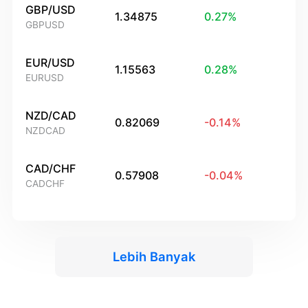
GBP/USD
1.34875
0.27
%
GBPUSD
EUR/USD
1.15563
0.28
%
EURUSD
NZD/CAD
0.82069
-0.14
%
NZDCAD
CAD/CHF
0.57908
-0.04
%
CADCHF
Lebih Banyak