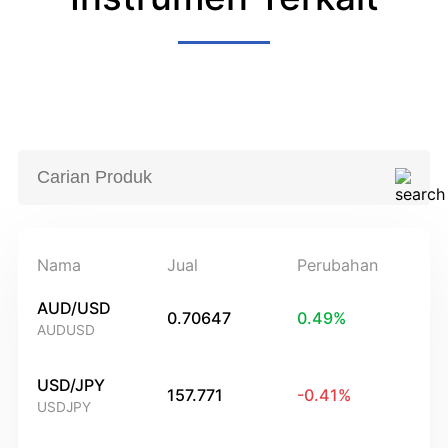
Nama
Jual
Perubahan
AUD/USD
0.70647
0.49
%
AUDUSD
USD/JPY
157.771
-0.41
%
USDJPY