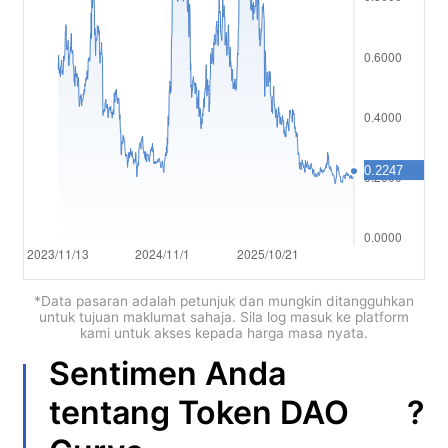
Polski
العربية
简体中文
繁體中文
한국어
ไทย
Tiếng việt
Bahasa Indonesia
*Data pasaran adalah petunjuk dan mungkin ditangguhkan
untuk tujuan maklumat sahaja. Sila log masuk ke platform
kami untuk akses kepada harga masa nyata.
Bahasa Melayu
Sentimen Anda
हिन्दी
?
tentang
Token DAO