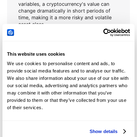
variables, a cryptocurrency's value can
change dramatically in short periods of
time, making it a more risky and volatile
asset class.
This website uses cookies
CRVUSD
Berita
We use cookies to personalise content and ads, to
provide social media features and to analyse our traffic.
We also share information about your use of our site with
China: Credit demand
our social media, advertising and analytics partners who
and liquidity trends –
may combine it with other information that you’ve
DBS
provided to them or that they’ve collected from your use
2026-08-08 05:51:00 (GMT+0)
of their services.
Chinese Yuan: Range
trade holds with bullish
Show details