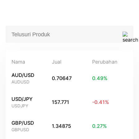
Nama
Jual
Perubahan
AUD/USD
0.70647
0.49
%
AUDUSD
USD/JPY
157.771
-0.41
%
USDJPY
GBP/USD
1.34875
0.27
%
GBPUSD