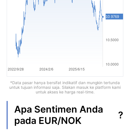
العربية
简体中文
繁體中文
한국어
ไทย
Tiếng việt
Bahasa Indonesia
*Data pasar hanya bersifat indikatif dan mungkin tertunda
untuk tujuan informasi saja. Silakan masuk ke platform kami
untuk akses ke harga real-time.
Bahasa Melayu
हिन्दी
Apa Sentimen Anda
?
pada
EUR/NOK