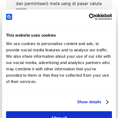
dan permintaan) mata uang di pasar valuta
asing.
This website uses cookies
EURNOK
Berita
We use cookies to personalise content and ads, to
provide social media features and to analyse our traffic.
Tiongkok: Permintaan
We also share information about your use of our site with
kredit dan tren likuiditas
our social media, advertising and analytics partners who
– DBS
may combine it with other information that you’ve
2026-08-08 05:51:40 (GMT+0)
provided to them or that they’ve collected from your use
of their services.
Yuan Tiongkok:
Perdagangan dalam
kisaran bertahan
Show details
2026-08-08 05:12:44 (GMT+0)
dengan nada bullish
terhadap Dolar AS – UOB
Allow all