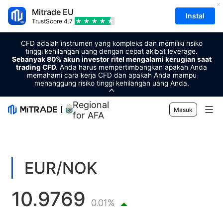
Mitrade EU
Instal
TrustScore
4.7
CFD adalah instrumen yang kompleks dan memiliki risiko
tinggi kehilangan uang dengan cepat akibat leverage.
Sebanyak 80% akun investor ritel mengalami kerugian saat
trading CFD.
Anda harus mempertimbangkan apakah Anda
memahami cara kerja CFD dan apakah Anda mampu
menanggung risiko tinggi kehilangan uang Anda.
Regional Sponsor
Masuk
for AFA
Pasar
Forex
Trading
EUR/NOK
Komoditas
Platform Perdagangan
Alat Pasar
10.9769
Mata uang kripto
Manajemen Risiko
Kalender Ekonomi
0.01%
Edukasi
Saham
Harga dan Biaya
Berita