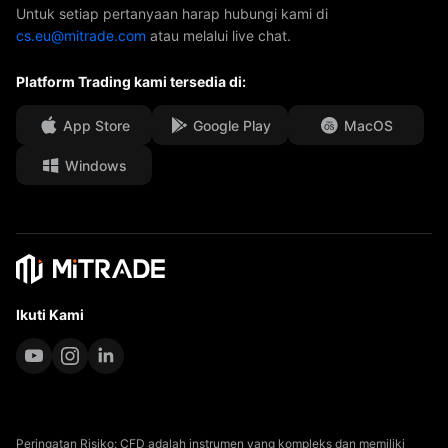
Hubungi Kami
Untuk setiap pertanyaan harap hubungi kami di
cs.eu@mitrade.com
atau melalui live chat.
Penghargaan Kami
Pusat Bantuan
Platform Trading kami tersedia di:
Pusat Media
FAQ
kesempatan Kerja
App Store
Google Play
MacOS
Windows
Dokumen Hukum
Ikuti Kami
Peringatan Risiko: CFD adalah instrumen yang kompleks dan memiliki