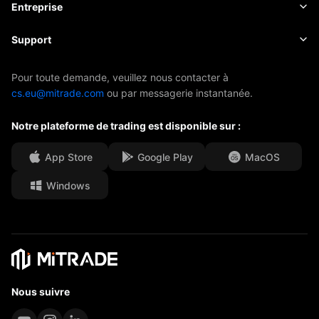
Actualités
Principes de base
Entreprise
Indices
EBook
À propos de Mitrade
Support
ETF
Parrainage de l'AFA
Contactez-nous
Pour toute demande, veuillez nous contacter à
cs.eu@mitrade.com
ou par messagerie instantanée.
Nos distinctions
Centre d'aide
Notre plateforme de trading est disponible sur :
Centre média
FAQ
Opportunités de carrière
App Store
Google Play
MacOS
Windows
Documents juridiques
Nous suivre