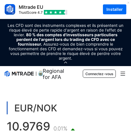
Mitrade EU
Installer
TrustScore
4.7
Les CFD sont des instruments complexes et ils présentent un
risque élevé de perte rapide d'argent en raison de l'effet de
levier.
80 % des comptes d'investisseurs particuliers
perdent de l'argent lors du trading de CFD avec ce
fournisseur.
Assurez-vous de bien comprendre le
fonctionnement des CFD et demandez-vous si vous pouvez
vous permettre de prendre le risque élevé de perdre votre
argent.
Regional Sponsor
Connectez-vous
for AFA
Marchés
Forex
Trader
EUR/NOK
Matières premières
Plateforme de trading
Outils de marché
10.9769
Cryptomonnaies
Gestion des risques
Calendrier économique
0.01%
Apprentissage