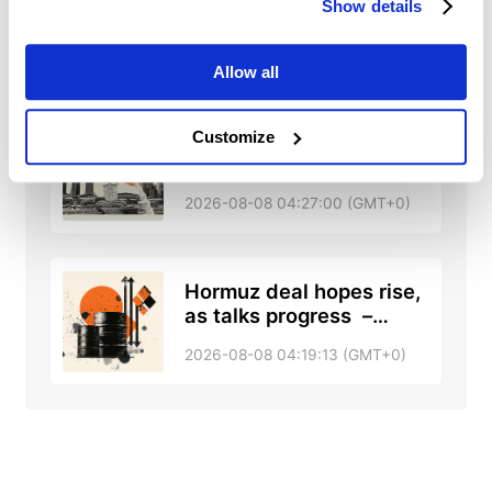
Show details
trade holds with bullish
tone against US Dollar –
2026-08-08 05:12:00 (GMT+0)
UOB
Allow all
Customize
Singapore: GDP revision
and forecast upgrade –
DBS
2026-08-08 04:27:00 (GMT+0)
Hormuz deal hopes rise,
as talks progress –
RTRS, ABC News
2026-08-08 04:19:13 (GMT+0)