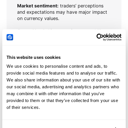
Market sentiment:
traders’ perceptions
and expectations may have major impact
on currency values.
Central banks’ interventions
to stabilize
or influence currency prices.
This website uses cookies
We use cookies to personalise content and ads, to
EURNOK
Actualités
provide social media features and to analyse our traffic.
We also share information about your use of our site with
China: Credit demand
our social media, advertising and analytics partners who
and liquidity trends –
may combine it with other information that you’ve
DBS
provided to them or that they’ve collected from your use
2026-08-08 05:51:00 (GMT+0)
of their services.
Chinese Yuan: Range