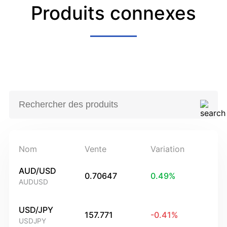
Produits connexes
Nom
Vente
Variation
AUD/USD
0.70647
0.49
%
AUDUSD
USD/JPY
157.771
-0.41
%
USDJPY