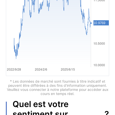
Polski
العربية
简体中文
繁體中文
한국어
ไทย
Tiếng việt
Bahasa Indonesia
* Les données de marché sont fournies à titre indicatif et
peuvent être différées à des fins d'information uniquement.
Veuillez vous connecter à notre plateforme pour accéder aux
Bahasa Melayu
cours en temps réel.
Quel est votre
हिन्दी
?
sentiment sur