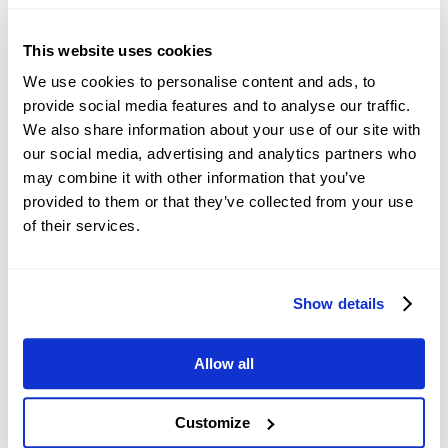
This website uses cookies
We use cookies to personalise content and ads, to
الأخبار
EURNOK
provide social media features and to analyse our traffic.
We also share information about your use of our site with
our social media, advertising and analytics partners who
الصين: اتجاهات الطلب على
may combine it with other information that you’ve
الائتمان والسيولة – DBS
provided to them or that they’ve collected from your use
of their services.
(GMT+0) 08/08/2026 05:51:18
Show details
اليوان الصيني: تستمر
التداولات ضمن نطاق مع نبرة
صعودية مقابل الدولار
Allow all
(GMT+0) 08/08/2026 05:12:25
الأمريكي – UOB
Customize
سنغافورة: مراجعة الناتج