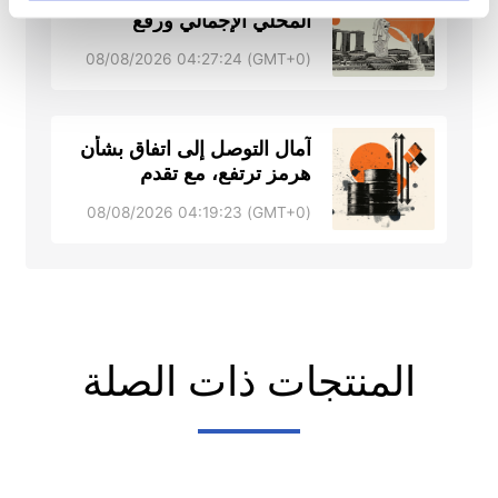
المحلي الإجمالي ورفع
التوقعات – DBS
(GMT+0) 08/08/2026 04:27:24
آمال التوصل إلى اتفاق بشأن
هرمز ترتفع، مع تقدم
المحادثات – RTRS، ABC
(GMT+0) 08/08/2026 04:19:23
News
المنتجات ذات الصلة