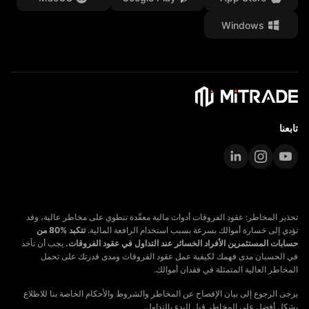
Windows
المستندات القانونية
تابعنا
تحذير المخاطر: عقود الفروقات أدوات مالية معقّدة تنطوي على مخاطر عالية، وقد
تؤدي إلى خسارة أموالك بسرعة بسبب استخدام الرافعة المالية.
تتكبد %80 من
حسابات المستثمرين الأفراد الخسائر عند التداول في عقود الفروقات.
يجب أن تأخذ
في الحسبان مدى فهمك لكيفية عمل عقود الفروقات ومدى قدرتك على تحمل
المخاطر العالية المتمثلة في فقدان أموالك.
يرجى الرجوع إلى بيان الإفصاح عن المخاطر والشروط والأحكام الخاصة بنا للاطلاع
بشكل أفضل على المخاطر قبل البدء بالتداول.