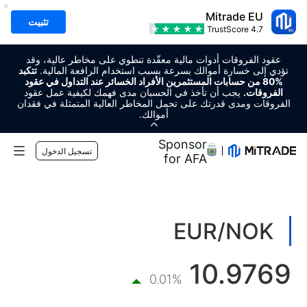
Mitrade EU
تثبيت
TrustScore
4.7
عقود الفروقات أدوات مالية معقّدة تنطوي على مخاطر عالية، وقد
تؤدي إلى خسارة أموالك بسرعة بسبب استخدام الرافعة المالية.
تتكبد
%80 من حسابات المستثمرين الأفراد الخسائر عند التداول في عقود
الفروقات.
يجب أن تأخذ في الحسبان مدى فهمك لكيفية عمل عقود
الفروقات ومدى قدرتك على تحمل المخاطر العالية المتمثلة في فقدان
أموالك.
Regional Sponsor
تسجيل الدخول
for AFA
الأسواق
الفوركس
التداول
EUR/NOK
السلع
منصة التداول
أدوات السوق
10.9769
العملات الرقمية
إدارة المخاطر
التقويم الاقتصادي
0.01%
التعليم
الأسهم
الرسوم والتكاليف
الأخبار