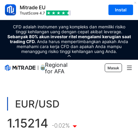
Mitrade EU
Instal
TrustScore
4.7
CFD adalah instrumen yang kompleks dan memiliki risiko
tinggi kehilangan uang dengan cepat akibat leverage.
Sebanyak 80% akun investor ritel mengalami kerugian saat
trading CFD.
Anda harus mempertimbangkan apakah Anda
memahami cara kerja CFD dan apakah Anda mampu
menanggung risiko tinggi kehilangan uang Anda.
Regional Sponsor
Masuk
for AFA
Pasar
Forex
Trading
EUR/USD
Komoditas
Platform Perdagangan
Alat Pasar
1.15214
Mata uang kripto
Manajemen Risiko
Kalender Ekonomi
-0.02%
Edukasi
Saham
Harga dan Biaya
Berita