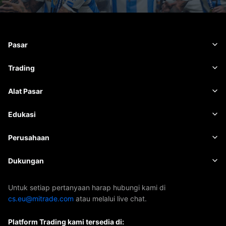
Pasar
Forex
Trading
Komoditas
Platform Perdagangan
Alat Pasar
Mata uang kripto
Manajemen Risiko
Kalender Ekonomi
Edukasi
Saham
Harga dan Biaya
Berita
Basis
Perusahaan
Indeks
EBook
Tentang Mitrade
Dukungan
ETF
Sponsor AFA
Hubungi Kami
Untuk setiap pertanyaan harap hubungi kami di
cs.eu@mitrade.com
atau melalui live chat.
Penghargaan Kami
Pusat Bantuan
Platform Trading kami tersedia di:
Pusat Media
FAQ