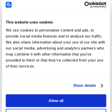
EURUSD
Berita
This website uses cookies
Brent: Ketegangan AS-
We use cookies to personalise content and ads, to
Iran Mendukung Harga –
provide social media features and to analyse our traffic.
ING
We also share information about your use of our site with
2026-08-07 14:35:39 (GMT+0)
our social media, advertising and analytics partners who
may combine it with other information that you’ve
provided to them or that they’ve collected from your use
Euro bergerak datar di
of their services.
tengah data Jerman
yang beragam dengan
2026-08-07 14:33:31 (GMT+0)
seluruh fokus tertuju
pada data Nonfarm
Show details
Payrolls AS
Prakiraan Harga WTI:
Allow all
Meningkatnya risiko
perang internal di Timur
2026-08-07 14:32:37 (GMT+0)