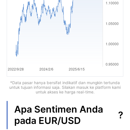
العربية
简体中文
繁體中文
한국어
ไทย
Tiếng việt
Bahasa Indonesia
*Data pasar hanya bersifat indikatif dan mungkin tertunda
untuk tujuan informasi saja. Silakan masuk ke platform kami
untuk akses ke harga real-time.
Bahasa Melayu
हिन्दी
Apa Sentimen Anda
?
pada
EUR/USD