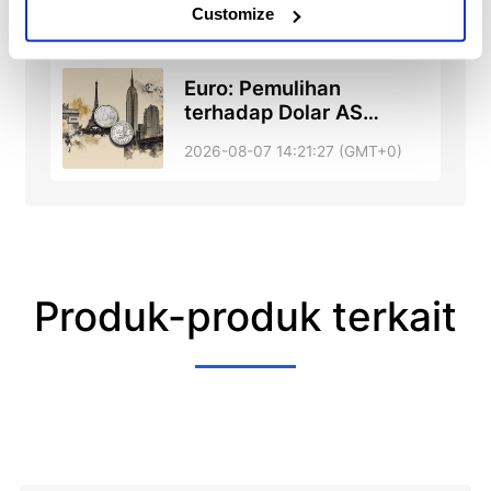
Tengah mendukung
Customize
pemulihan ke dekat $78
Euro: Pemulihan
terhadap Dolar AS
menghadapi penghalang
2026-08-07 14:21:27 (GMT+0)
awan kunci – UOB
Produk-produk terkait