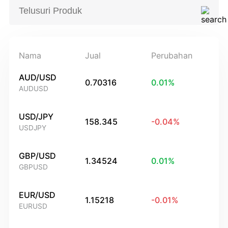
Nama
Jual
Perubahan
AUD/USD
0.70316
0.01
%
AUDUSD
USD/JPY
158.345
-0.04
%
USDJPY
GBP/USD
1.34524
0.01
%
GBPUSD
EUR/USD
1.15218
-0.01
%
EURUSD