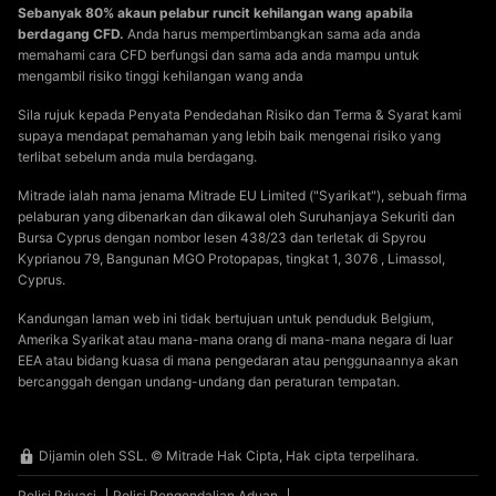
Sebanyak 80% akaun pelabur runcit kehilangan wang apabila
berdagang CFD.
Anda harus mempertimbangkan sama ada anda
memahami cara CFD berfungsi dan sama ada anda mampu untuk
mengambil risiko tinggi kehilangan wang anda
Sila rujuk kepada Penyata Pendedahan Risiko dan Terma & Syarat kami
supaya mendapat pemahaman yang lebih baik mengenai risiko yang
terlibat sebelum anda mula berdagang.
Mitrade ialah nama jenama Mitrade EU Limited ("Syarikat"), sebuah firma
pelaburan yang dibenarkan dan dikawal oleh Suruhanjaya Sekuriti dan
Bursa Cyprus dengan nombor lesen 438/23 dan terletak di Spyrou
Kyprianou 79, Bangunan MGO Protopapas, tingkat 1, 3076 , Limassol,
Cyprus.
Kandungan laman web ini tidak bertujuan untuk penduduk Belgium,
Amerika Syarikat atau mana-mana orang di mana-mana negara di luar
EEA atau bidang kuasa di mana pengedaran atau penggunaannya akan
bercanggah dengan undang-undang dan peraturan tempatan.
Dijamin oleh SSL. © Mitrade Hak Cipta, Hak cipta terpelihara.
Polisi Privasi
Polisi Pengendalian Aduan