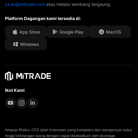
cs.eu@mitrade.com
atau melalui sembang langsung.
Anugerah Kami
Pusat Bantuan
Platform Dagangan kami tersedia di:
Pusat media
FAQ
Peluang Karir
App Store
Google Play
MacOS
Windows
Dokumen Undang-Undang
Ikut Kami
Amaran Risiko: CFD ialah instrumen yang kompleks dan mempunyai risiko
tinggi kehilangan wang dengan cepat disebabkan oleh leverage.