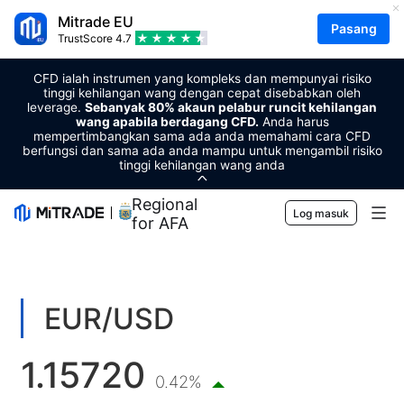
Mitrade EU
Pasang
TrustScore
4.7
CFD ialah instrumen yang kompleks dan mempunyai risiko
tinggi kehilangan wang dengan cepat disebabkan oleh
leverage.
Sebanyak 80% akaun pelabur runcit kehilangan
wang apabila berdagang CFD.
Anda harus
mempertimbangkan sama ada anda memahami cara CFD
berfungsi dan sama ada anda mampu untuk mengambil risiko
tinggi kehilangan wang anda
Regional Sponsor
Log masuk
for AFA
Pasaran
Forex
Berdagang
EUR/USD
Komoditi
Platform Perdagangan
Alat Pasaran
1.15720
Mata wang kripto
Pengurusan Risiko
Kalender Ekonomi
0.42%
Pendidikan