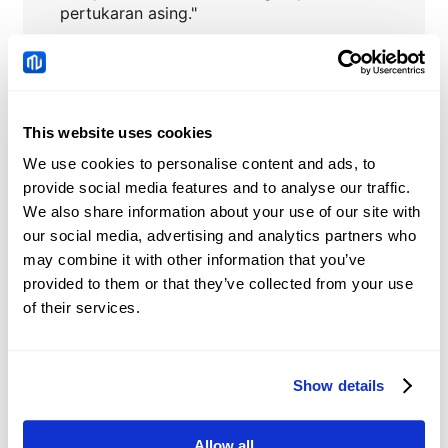
pertukaran asing."
EURUSD
Berita
This website uses cookies
We use cookies to personalise content and ads, to
Equities: AI profitability
provide social media features and to analyse our traffic.
doubts grow – Nordea
We also share information about your use of our site with
our social media, advertising and analytics partners who
2026-08-07 20:54:46 (GMT+0)
may combine it with other information that you’ve
provided to them or that they’ve collected from your use
of their services.
Canada's
Unemployment Rate
drops to 6.4% in July
2026-08-07 20:38:48 (GMT+0)
Show details
Allow all