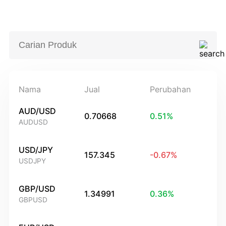
Nama
Jual
Perubahan
AUD/USD
0.70668
0.51
%
AUDUSD
USD/JPY
157.345
-0.67
%
USDJPY
GBP/USD
1.34991
0.36
%
GBPUSD