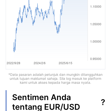
Polski
العربية
简体中文
繁體中文
한국어
ไทย
Tiếng việt
Bahasa Indonesia
*Data pasaran adalah petunjuk dan mungkin ditangguhkan
untuk tujuan maklumat sahaja. Sila log masuk ke platform
kami untuk akses kepada harga masa nyata.
Bahasa Melayu
हिन्दी
Sentimen Anda
?
tentang
EUR/USD