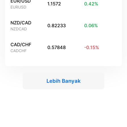
EUR/USD
1.1572
0.42
%
EURUSD
NZD/CAD
0.82233
0.06
%
NZDCAD
CAD/CHF
0.57848
-0.15
%
CADCHF
Lebih Banyak