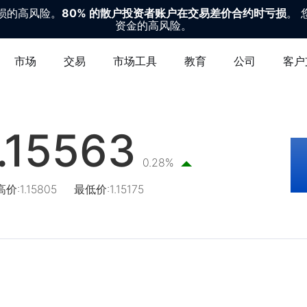
损的高风险。
80% 的散户投资者账户在交易差价合约时亏损
。
资金的高风险。
市场
交易
市场工具
教育
公司
客户
.15563
0.28%
高价
:
1.15805
最低价
:
1.15175