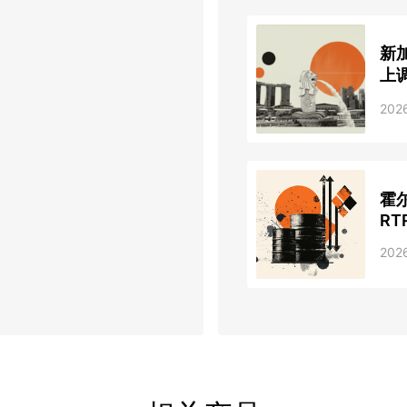
新
上调
202
霍
RT
202