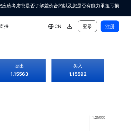
 您应该考虑您是否了解差价合约以及您是否有能力承担亏损
支持
CN
登录
注册
卖出
买入
1.15563
1.15592