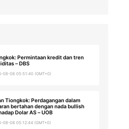
ngkok: Permintaan kredit dan tren
uiditas – DBS
6-08-08 05:51:40 (GMT+0)
n Tiongkok: Perdagangan dalam
aran bertahan dengan nada bullish
hadap Dolar AS – UOB
6-08-08 05:12:44 (GMT+0)