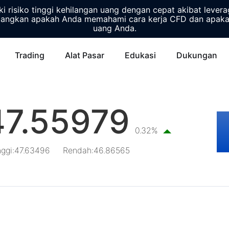
 risiko tinggi kehilangan uang dengan cepat akibat lever
ngkan apakah Anda memahami cara kerja CFD dan apakah
uang Anda.
Trading
Alat Pasar
Edukasi
Dukungan
47.55979
0.32%
nggi
:
47.63496
Rendah
:
46.86565