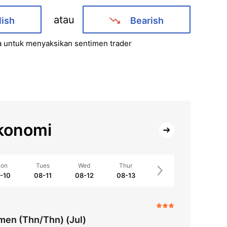
atau
lish
Bearish
a untuk menyaksikan sentimen trader
konomi
on
Tues
Wed
Thur
-10
08-11
08-12
08-13
men (Thn/Thn) (Jul)