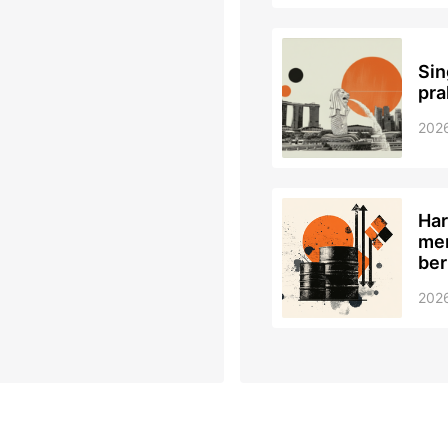
Sin
pra
202
Har
men
ber
202