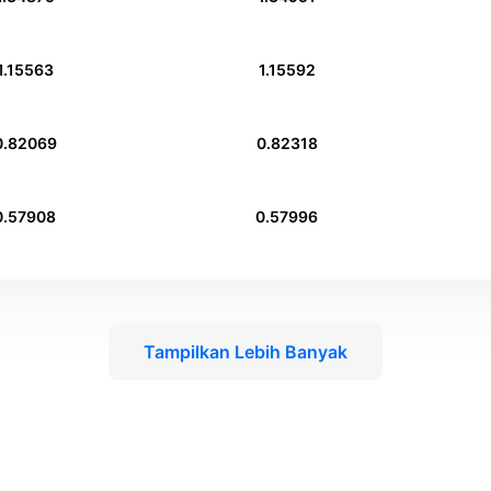
1.15563
1.15592
0.82069
0.82318
0.57908
0.57996
Tampilkan Lebih Banyak