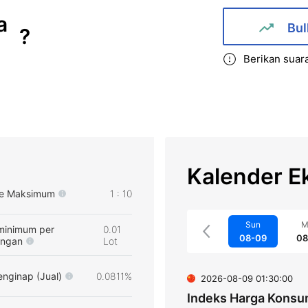
a
Bul
?
Berikan suar
Kalender E
e Maksimum
1 : 10
Sun
M
minimum per
0.01
08-09
08
angan
Lot
nginap (Jual)
0.0811%
2026-08-09 01:30:00
Indeks Harga Konsu