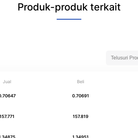
Produk-produk terkait
Jual
Beli
0.70647
0.70691
157.771
157.819
1.34875
1.34951