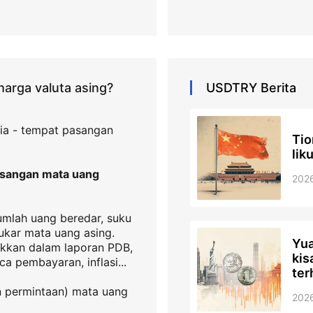
arga valuta asing?
USDTRY
Berita
ia - tempat pasangan
Tio
lik
asangan mata uang
202
jumlah uang beredar, suku
ukar mata uang asing.
Yua
ukkan dalam laporan PDB,
kis
a pembayaran, inflasi...
ter
n permintaan) mata uang
202