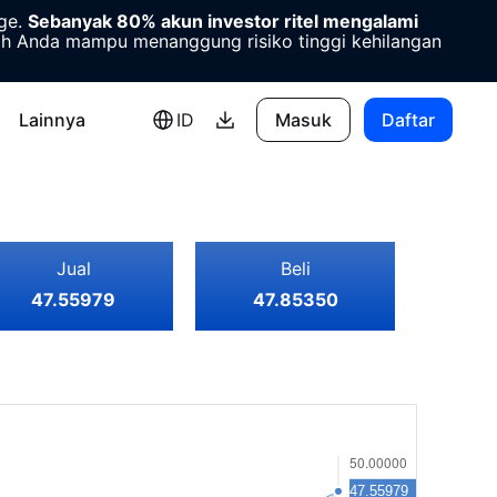
age.
Sebanyak 80% akun investor ritel mengalami
 Anda mampu menanggung risiko tinggi kehilangan
Lainnya
ID
Masuk
Daftar
Jual
Beli
47.55979
47.85350