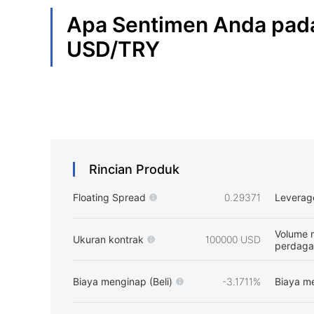
Apa Sentimen Anda pad
USD/TRY
Rincian Produk
Floating Spread
0.29371
Leverag
Volume 
Ukuran kontrak
100000 USD
perdag
Biaya menginap (Beli)
-3.1711%
Biaya me