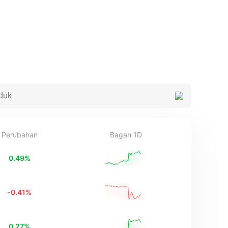
Perubahan
Bagan 1D
0.49
%
-0.41
%
0.27
%