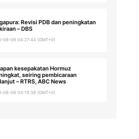
gapura: Revisi PDB dan peningkatan
kiraan – DBS
6-08-08 04:27:44 (GMT+0)
apan kesepakatan Hormuz
ingkat, seiring pembicaraan
lanjut – RTRS, ABC News
6-08-08 04:19:38 (GMT+0)